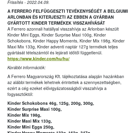
Frissítés - 2022.04.09.
A FERRERO FELFÜGGESZTI TEVÉKENYSÉGÉT A BELGIUMI
ARLONBAN ÉS KITERJESZTI AZ EBBEN A GYÁRBAN
GYÁRTOTT KINDER TERMÉKEK VISSZAHÍVÁSÁT
A Ferrero azonnali hatállyal visszahívja az Arlonban készült
Kinder Mini Eggs, Kinder Surprise Maxi 100g, Kinder
Schokobons, Kinder Happy Moments, Kinder Mix 198g, Kinder
Maxi Mix 133g, Kinder adventi naptár 127g termékek teljes
gyártását tételszámtól és lejárati időtől függetlenül.
https://www.kinder.com/hu/hu/
Korábbi információk:
A Ferrero Magyarország Kft. tájékoztatása alapján hazánkban
az alábbi termékek lehetnek érintettek a szennyezettségben,
ezért a cég ezeket elővigyázatosságból visszahívja a
fogyasztóktól:
Kinder Schokobons 46g, 125g, 200g, 300g,
Kinder Surprise Maxi 100g,
Kinder Mix 198g,
Kinder Maxi Mix 133g,
Kinder Mini Eggs 250g,
Kinder Happy Moments 133g, 162g, 347g