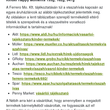
A Ferrero Mo. Kft. tájékoztatásán túl a visszahívás kapcsán az
egyes áruházláncok az alábbi tájékoztatókat jelentették meg.
Az oldalakon a lenti táblázatban szereplő termékektől eltérő
tételek is szerepelnek és a visszavételre vonatkozó
információkat is tartalmaznak!
Aldi:
https://www.aldi.hu/hu/informaciok/vasarloi-
tajekoztato/kinder-termekek/
Müller:
https://www.mueller.co.hu/aktualitasok/termekvis
szahivas/
Lidl:
https://www.lidl.hu/extrak/hirek-ujdonsagok
GRoby:
https://www.groby.hu/cikk/termekvisszahivas
Auchan:
https://www.auchan.hu/reszletek/hirek/tajekozt
atas-termekvisszahivasrol-kinder-termekek
Tesco:
https://tesco.hu/cikkek/cikk/termekvisszahivas-
ferrero-termekek/692/
Spar:
https://www.spar.hu/szolgaltatasok/termekvisszah
ivas
Penny Market:
vásárlói tájékoztató
A Nébih arra kéri a vásárlókat, hogy amennyiben a megadott
termékek bármelyikéből vásároltak, ne fogyasszák azt el!