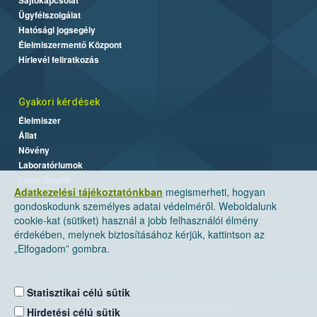
Ügyfélszolgálat
Hatósági jogsegély
Élelmiszermentő Központ
Hírlevél feliratkozás
Gyakori kérdések
Élelmiszer
Állat
Növény
Laboratóriumok
Labor/Egyéb
Adatkezelési tájékoztatónkban
megismerheti, hogyan
gondoskodunk személyes adatai védelméről. Weboldalunk
cookie-kat (sütiket) használ a jobb felhasználói élmény
érdekében, melynek biztosításához kérjük, kattintson az
„Elfogadom” gombra.
Statisztikai célú sütik
Nemzeti Élelmiszerlánc-biztonsági Hivatal
Hirdetési célú sütik