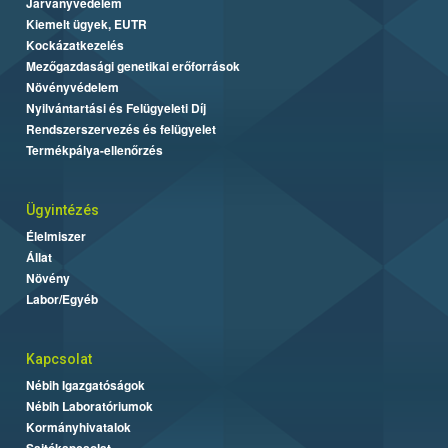
Járványvédelem
Kiemelt ügyek, EUTR
Kockázatkezelés
Mezőgazdasági genetikai erőforrások
Növényvédelem
Nyilvántartási és Felügyeleti Díj
Rendszerszervezés és felügyelet
Termékpálya-ellenőrzés
Ügyintézés
Élelmiszer
Állat
Növény
Labor/Egyéb
Kapcsolat
Nébih Igazgatóságok
Nébih Laboratóriumok
Kormányhivatalok
Sajtókapcsolat