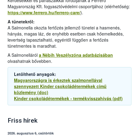
Kérdéseikkel és panaszaikkal forduljanak a Ferrero
Magyarország Kft. fogyasztóvédelmi csoportjához (elérhetőség:
https://www.ferrero.hu/ferrero-care/
).
A tünetekről:
A Salmonella okozta fertőzés jellemző tünetei a hasmenés,
hányás, magas láz, de enyhébb esetben csak hőemelkedés,
levertség tapasztalható, egyéntől függően a fertőzés
tünetmentes is maradhat.
A Salmonelláról
a Nébih Veszélyzóna adatbázisában
olvashatnak bővebben.
Letölthető anyagok:
Magyarországra is érkeztek szalmonellával
szennyezett Kinder csokoládétermékek című
közlemény (doc)
Kinder csokoládétermékek - termékvisszahívás (pdf)
Friss hírek
2026. augusztus 6, csütörtök