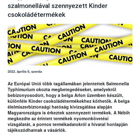
szalmonellával szennyezett Kinder
csokoládétermékek
2022. április 6, szerda
Az Európai Unió több tagállamában jelentettek Salmonella
Typhimurium okozta megbetegedéseket, amelyekről
bebizonyosodott, hogy a belga Arlon üzemben készült,
különféle Kinder csokoládétermékekhez köthetők. A belga
élelmiszerbiztonsági hatóság kivizsgálása alapján
Magyarországra is érkeztek szennyezett termékek. A Nébih
megkezdte az érintett termékek nyomonkövetési
vizsgálatát, a pontos termékadatokról a hivatal honlapján
tájékozódhatnak a vásárlók.