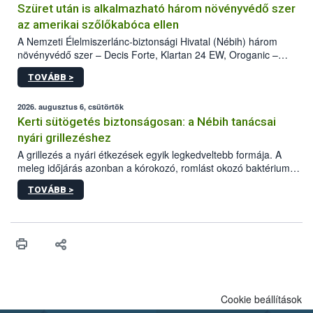
Szüret után is alkalmazható három növényvédő szer
az amerikai szőlőkabóca ellen
A Nemzeti Élelmiszerlánc-biztonsági Hivatal (Nébih) három
növényvédő szer – Decis Forte, Klartan 24 EW, Oroganic –
engedélyokiratát módosította, így azok a szüretet követően,
TOVÁBB >
egészen a vesszőérettség (BBCH 91) stádiumáig
felhasználhatóak a szőlőben. A kiterjesztések célja, hogy a korai
érésű szőlőkben is legyen lehetőség a károsító elleni további
2026. augusztus 6, csütörtök
védekezésre. Az Oroganic készítmény kis kiszerelésben kiskerti
Kerti sütögetés biztonságosan: a Nébih tanácsai
felhasználók számára is elérhető és ökológiai termesztésben is
nyári grillezéshez
engedélyezett.
A grillezés a nyári étkezések egyik legkedveltebb formája. A
meleg időjárás azonban a kórokozó, romlást okozó baktériumok
gyorsabb szaporodásának is kedvez. A szabadtéri sütögetés
TOVÁBB >
ezért nem csupán a megfelelő sütési technikáról szól: legalább
ilyen fontos az alapanyagok biztonságos kezelése, az alapvető
higiéniai szabályok betartása, a megfelelő hőkezelés, valamint a
maradékok szakszerű tárolása. A Nemzeti Élelmiszerlánc-
biztonsági Hivatal (Nébih) Oktatási Programja összegyűjtötte a
biztonságos grillezés legfontosabb tudnivalóit.
Cookie beállítások