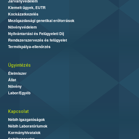
Járványvédelem
Kiemelt ügyek, EUTR
Kockázatkezelés
Mezőgazdasági genetikai erőforrások
Növényvédelem
Nyilvántartási és Felügyeleti Díj
Rendszerszervezés és felügyelet
Termékpálya-ellenőrzés
Ügyintézés
Élelmiszer
Állat
Növény
Labor/Egyéb
Kapcsolat
Nébih Igazgatóságok
Nébih Laboratóriumok
Kormányhivatalok
Sajtókapcsolat