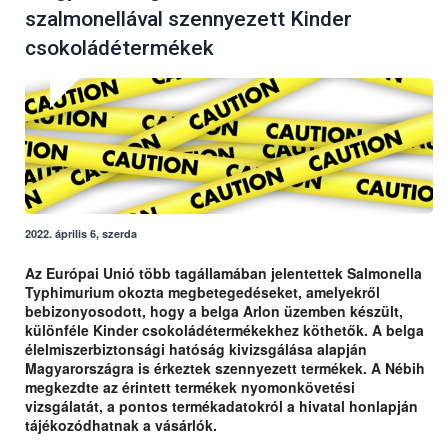
szalmonellával szennyezett Kinder
csokoládétermékek
2022. április 6, szerda
Az Európai Unió több tagállamában jelentettek Salmonella
Typhimurium okozta megbetegedéseket, amelyekről
bebizonyosodott, hogy a belga Arlon üzemben készült,
különféle Kinder csokoládétermékekhez köthetők. A belga
élelmiszerbiztonsági hatóság kivizsgálása alapján
Magyarországra is érkeztek szennyezett termékek. A Nébih
megkezdte az érintett termékek nyomonkövetési
vizsgálatát, a pontos termékadatokról a hivatal honlapján
tájékozódhatnak a vásárlók.