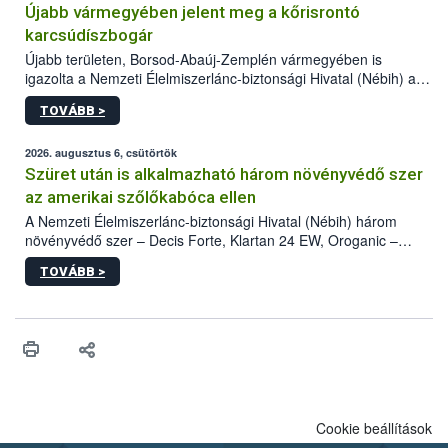
Újabb vármegyében jelent meg a kőrisrontó
karcsúdíszbogár
Újabb területen, Borsod-Abaúj-Zemplén vármegyében is
igazolta a Nemzeti Élelmiszerlánc-biztonsági Hivatal (Nébih) a
kőrisrontó karcsúdíszbogár (Agrilus planipennis) jelenlétét. A
TOVÁBB >
kártevőt nem csak színcsapdában találták meg, de már fertőzött
fában is azonosították. A növényvédelmi szakemberek folytatják
az intenzív felderítést, emellett az intézkedéseket a szlovák
2026. augusztus 6, csütörtök
hatósággal is összehangolják a terjedés megállítása érdekében.
Szüret után is alkalmazható három növényvédő szer
az amerikai szőlőkabóca ellen
A Nemzeti Élelmiszerlánc-biztonsági Hivatal (Nébih) három
növényvédő szer – Decis Forte, Klartan 24 EW, Oroganic –
engedélyokiratát módosította, így azok a szüretet követően,
TOVÁBB >
egészen a vesszőérettség (BBCH 91) stádiumáig
felhasználhatóak a szőlőben. A kiterjesztések célja, hogy a korai
érésű szőlőkben is legyen lehetőség a károsító elleni további
védekezésre. Az Oroganic készítmény kis kiszerelésben kiskerti
felhasználók számára is elérhető és ökológiai termesztésben is
engedélyezett.
Cookie beállítások