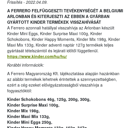
Frissítés - 2022.04.09.
A FERRERO FELFÜGGESZTI TEVÉKENYSÉGÉT A BELGIUMI
ARLONBAN ÉS KITERJESZTI AZ EBBEN A GYÁRBAN
GYÁRTOTT KINDER TERMÉKEK VISSZAHÍVÁSÁT
A Ferrero azonnali hatállyal visszahívja az Arlonban készült
Kinder Mini Eggs, Kinder Surprise Maxi 100g, Kinder
Schokobons, Kinder Happy Moments, Kinder Mix 198g, Kinder
Maxi Mix 133g, Kinder adventi naptár 127g termékek teljes
gyártását tételszámtól és lejárati időtől függetlenül.
https://www.kinder.com/hu/hu/
Korábbi információk:
A Ferrero Magyarország Kft. tájékoztatása alapján hazánkban
az alábbi termékek lehetnek érintettek a szennyezettségben,
ezért a cég ezeket elővigyázatosságból visszahívja a
fogyasztóktól:
Kinder Schokobons 46g, 125g, 200g, 300g,
Kinder Surprise Maxi 100g,
Kinder Mix 198g,
Kinder Maxi Mix 133g,
Kinder Mini Eggs 250g,
Kinder Happy Moments 133g, 162g, 347g