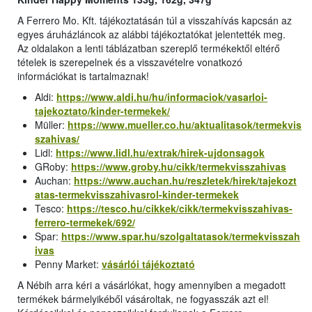
A Ferrero Mo. Kft. tájékoztatásán túl a visszahívás kapcsán az
egyes áruházláncok az alábbi tájékoztatókat jelentették meg.
Az oldalakon a lenti táblázatban szereplő termékektől eltérő
tételek is szerepelnek és a visszavételre vonatkozó
információkat is tartalmaznak!
Aldi:
https://www.aldi.hu/hu/informaciok/vasarloi-
tajekoztato/kinder-termekek/
Müller:
https://www.mueller.co.hu/aktualitasok/termekvis
szahivas/
Lidl:
https://www.lidl.hu/extrak/hirek-ujdonsagok
GRoby:
https://www.groby.hu/cikk/termekvisszahivas
Auchan:
https://www.auchan.hu/reszletek/hirek/tajekozt
atas-termekvisszahivasrol-kinder-termekek
Tesco:
https://tesco.hu/cikkek/cikk/termekvisszahivas-
ferrero-termekek/692/
Spar:
https://www.spar.hu/szolgaltatasok/termekvisszah
ivas
Penny Market:
vásárlói tájékoztató
A Nébih arra kéri a vásárlókat, hogy amennyiben a megadott
termékek bármelyikéből vásároltak, ne fogyasszák azt el!