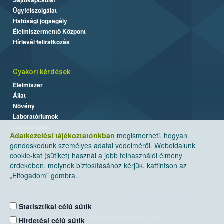
Ügyfélszolgálat
Hatósági jogsegély
Élelmiszermentő Központ
Hírlevél feliratkozás
Gyakori kérdések
Élelmiszer
Állat
Növény
Laboratóriumok
Labor/Egyéb
Adatkezelési tájékoztatónkban
megismerheti, hogyan
gondoskodunk személyes adatai védelméről. Weboldalunk
cookie-kat (sütiket) használ a jobb felhasználói élmény
érdekében, melynek biztosításához kérjük, kattintson az
„Elfogadom” gombra.
Statisztikai célú sütik
Nemzeti Élelmiszerlánc-biztonsági Hivatal
Hirdetési célú sütik