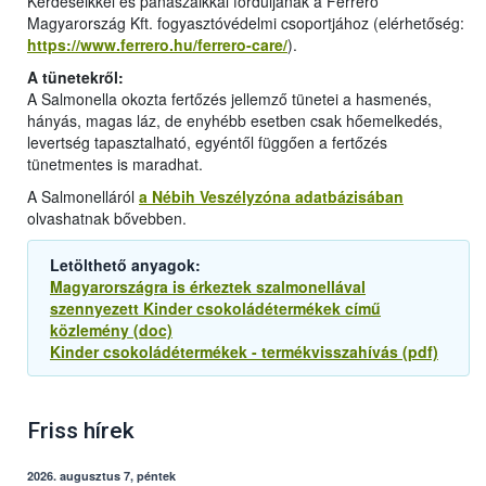
Kérdéseikkel és panaszaikkal forduljanak a Ferrero
Magyarország Kft. fogyasztóvédelmi csoportjához (elérhetőség:
https://www.ferrero.hu/ferrero-care/
).
A tünetekről:
A Salmonella okozta fertőzés jellemző tünetei a hasmenés,
hányás, magas láz, de enyhébb esetben csak hőemelkedés,
levertség tapasztalható, egyéntől függően a fertőzés
tünetmentes is maradhat.
A Salmonelláról
a Nébih Veszélyzóna adatbázisában
olvashatnak bővebben.
Letölthető anyagok:
Magyarországra is érkeztek szalmonellával
szennyezett Kinder csokoládétermékek című
közlemény (doc)
Kinder csokoládétermékek - termékvisszahívás (pdf)
Friss hírek
2026. augusztus 7, péntek