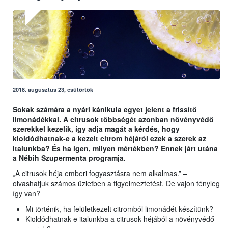
2018. augusztus 23, csütörtök
Sokak számára a nyári kánikula egyet jelent a frissítő
limonádékkal. A citrusok többségét azonban növényvédő
szerekkel kezelik, így adja magát a kérdés, hogy
kioldódhatnak-e a kezelt citrom héjáról ezek a szerek az
italunkba? És ha igen, milyen mértékben? Ennek járt utána
a Nébih Szupermenta programja.
„A citrusok héja emberi fogyasztásra nem alkalmas.” –
olvashatjuk számos üzletben a figyelmeztetést. De vajon tényleg
így van?
Mi történik, ha felületkezelt citromból limonádét készítünk?
Kioldódhatnak-e italunkba a citrusok héjából a növényvédő