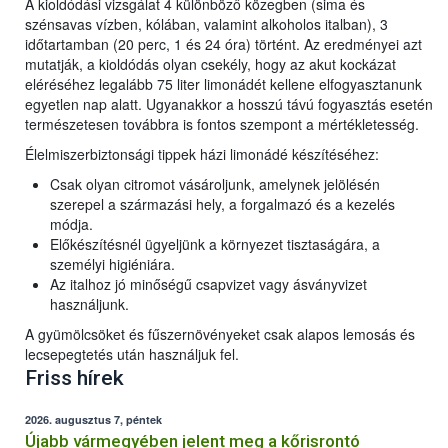
A kioldódási vizsgálat 4 különböző közegben (sima és
szénsavas vízben, kólában, valamint alkoholos italban), 3
időtartamban (20 perc, 1 és 24 óra) történt. Az eredményei azt
mutatják, a kioldódás olyan csekély, hogy az akut kockázat
eléréséhez legalább 75 liter limonádét kellene elfogyasztanunk
egyetlen nap alatt. Ugyanakkor a hosszú távú fogyasztás esetén
természetesen továbbra is fontos szempont a mértékletesség.
Élelmiszerbiztonsági tippek házi limonádé készítéséhez:
Csak olyan citromot vásároljunk, amelynek jelölésén
szerepel a származási hely, a forgalmazó és a kezelés
módja.
Előkészítésnél ügyeljünk a környezet tisztaságára, a
személyi higiéniára.
Az italhoz jó minőségű csapvizet vagy ásványvizet
használjunk.
A gyümölcsöket és fűszernövényeket csak alapos lemosás és
lecsepegtetés után használjuk fel.
Friss hírek
2026. augusztus 7, péntek
Újabb vármegyében jelent meg a kőrisrontó