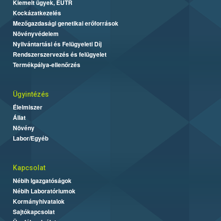
Kiemelt ügyek, EUTR
Kockázatkezelés
Mezőgazdasági genetikai erőforrások
Növényvédelem
Nyilvántartási és Felügyeleti Díj
Rendszerszervezés és felügyelet
Termékpálya-ellenőrzés
Ügyintézés
Élelmiszer
Állat
Növény
Labor/Egyéb
Kapcsolat
Nébih Igazgatóságok
Nébih Laboratóriumok
Kormányhivatalok
Sajtókapcsolat