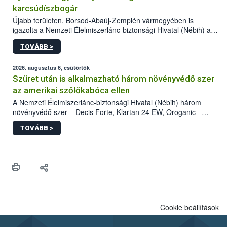
karcsúdíszbogár
Újabb területen, Borsod-Abaúj-Zemplén vármegyében is
igazolta a Nemzeti Élelmiszerlánc-biztonsági Hivatal (Nébih) a
kőrisrontó karcsúdíszbogár (Agrilus planipennis) jelenlétét. A
TOVÁBB >
kártevőt nem csak színcsapdában találták meg, de már fertőzött
fában is azonosították. A növényvédelmi szakemberek folytatják
az intenzív felderítést, emellett az intézkedéseket a szlovák
2026. augusztus 6, csütörtök
hatósággal is összehangolják a terjedés megállítása érdekében.
Szüret után is alkalmazható három növényvédő szer
az amerikai szőlőkabóca ellen
A Nemzeti Élelmiszerlánc-biztonsági Hivatal (Nébih) három
növényvédő szer – Decis Forte, Klartan 24 EW, Oroganic –
engedélyokiratát módosította, így azok a szüretet követően,
TOVÁBB >
egészen a vesszőérettség (BBCH 91) stádiumáig
felhasználhatóak a szőlőben. A kiterjesztések célja, hogy a korai
érésű szőlőkben is legyen lehetőség a károsító elleni további
védekezésre. Az Oroganic készítmény kis kiszerelésben kiskerti
felhasználók számára is elérhető és ökológiai termesztésben is
engedélyezett.
Cookie beállítások