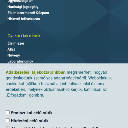
Ügyfélszolgálat
Hatósági jogsegély
Élelmiszermentő Központ
Hírlevél feliratkozás
Gyakori kérdések
Élelmiszer
Állat
Növény
Laboratóriumok
Labor/Egyéb
Adatkezelési tájékoztatónkban
megismerheti, hogyan
gondoskodunk személyes adatai védelméről. Weboldalunk
cookie-kat (sütiket) használ a jobb felhasználói élmény
érdekében, melynek biztosításához kérjük, kattintson az
„Elfogadom” gombra.
Statisztikai célú sütik
Nemzeti Élelmiszerlánc-biztonsági Hivatal
Hirdetési célú sütik
Cím: 1024 Budapest, Keleti Károly utca. 24.