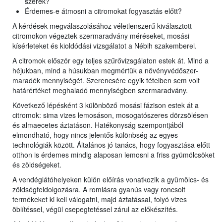
szerek?
Érdemes-e átmosni a citromokat fogyasztás előtt?
A kérdések megválaszolásához véletlenszerű kiválasztott
citromokon végeztek szermaradvány méréseket, mosási
kísérleteket és kioldódási vizsgálatot a Nébih szakemberei.
A citromok először egy teljes szűrővizsgálaton estek át. Mind a
héjukban, mind a húsukban megmértük a növényvédőszer-
maradék mennyiségét. Szerencsére egyik tételben sem volt
határértéket meghaladó mennyiségben szermaradvány.
Következő lépésként 3 különböző mosási fázison estek át a
citromok: sima vizes lemosáson, mosogatószeres dörzsölésen
és almaecetes áztatáson. Hatékonyság szempontjából
elmondható, hogy nincs jelentős különbség az egyes
technológiák között. Általános jó tanács, hogy fogyasztása előtt
otthon is érdemes mindig alaposan lemosni a friss gyümölcsöket
és zöldségeket.
A vendéglátóhelyeken külön előírás vonatkozik a gyümölcs- és
zöldségfeldolgozásra. A romlásra gyanús vagy roncsolt
termékeket ki kell válogatni, majd áztatással, folyó vizes
öblítéssel, végül csepegtetéssel zárul az előkészítés.