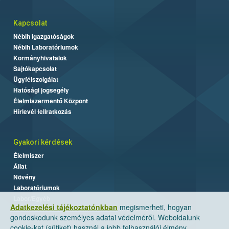
Kapcsolat
Nébih Igazgatóságok
Nébih Laboratóriumok
Kormányhivatalok
Sajtókapcsolat
Ügyfélszolgálat
Hatósági jogsegély
Élelmiszermentő Központ
Hírlevél feliratkozás
Gyakori kérdések
Élelmiszer
Állat
Növény
Laboratóriumok
Labor/Egyéb
Adatkezelési tájékoztatónkban
megismerheti, hogyan
gondoskodunk személyes adatai védelméről. Weboldalunk
cookie-kat (sütiket) használ a jobb felhasználói élmény