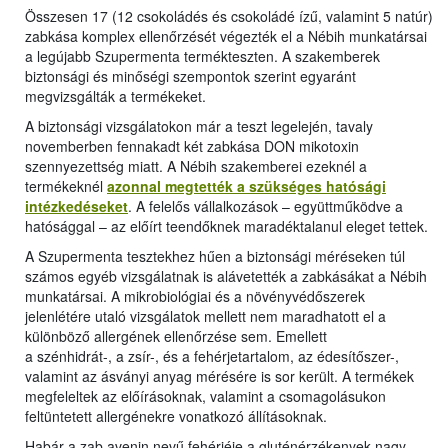
Összesen 17 (12 csokoládés és csokoládé ízű, valamint 5 natúr)
zabkása komplex ellenőrzését végezték el a Nébih munkatársai
a legújabb Szupermenta termékteszten. A szakemberek
biztonsági és minőségi szempontok szerint egyaránt
megvizsgálták a termékeket.
A biztonsági vizsgálatokon már a teszt legelején, tavaly
novemberben fennakadt két zabkása DON mikotoxin
szennyezettség miatt. A Nébih szakemberei ezeknél a
termékeknél
azonnal megtették a szükséges hatósági
intézkedéseket
. A felelős vállalkozások – együttműködve a
hatósággal – az előírt teendőknek maradéktalanul eleget tettek.
A Szupermenta tesztekhez hűen a biztonsági méréseken túl
számos egyéb vizsgálatnak is alávetették a zabkásákat a Nébih
munkatársai. A mikrobiológiai és a növényvédőszerek
jelenlétére utaló vizsgálatok mellett nem maradhatott el a
különböző allergének ellenőrzése sem. Emellett
a szénhidrát-, a zsír-, és a fehérjetartalom, az édesítőszer-,
valamint az ásványi anyag mérésére is sor került. A termékek
megfeleltek az előírásoknak, valamint a csomagolásukon
feltüntetett allergénekre vonatkozó állításoknak.
Habár a zab avenin nevű fehérjéje a gluténérzékenyek nagy