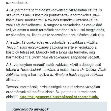
szakemberek.
A Szupermenta termékteszt kedveltségi vizsgálatán ezúttal is
szakértő és laikus kóstolók pontozhatták a termékeket „vak-
kóstolásos” módszerrel. A toxinos termékek kizárásával 15
zabkását értékelhettek. A rangsor a csokoládés és csokoládé
ízű, valamint a natúr termékek esetében is a külső megjelenés,
az állomány, az illat és az íz összesített értékelésével alakult ki.
A tesztelt 12 csokoládés és csokoládé ízű zabkása közül a
Tesco
Instant étcsokoládés zabkása
nyerte el leginkább a
kóstolók tetszését. Második lett a
BonaVita
terméke, míg
harmadikként a
Crownfield étcsokoládés zabpehely
végzett.
A 3 „versenyben maradt” natúr zabkása közül a dobogó első
fokára a
Tesco
instant zabkása
, a másodikra a
Dr. Oetker Vitalis
zabkása
, míg a harmadikra az
Alnatura
Basis reggeli zabkása
állhatott.
További információk, érdekességek és a részletes vizsgálati
eredmények elérhetők a Nébih Szupermenta termékteszt
oldalán:
http://szupermenta.hu/zabkasakat-teszteltunk/
Kapcsolódó anyagok: