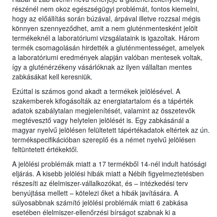
részénél nem okoz egészségügyi problémát, fontos kiemelni,
hogy az előállítás során búzával, árpával illetve rozzsal mégis
könnyen szennyeződhet, amit a nem gluténmentesként jelölt
termékeknél a laboratóriumi vizsgálataink is igazoltak. Három
termék csomagolásán hirdették a gluténmentességet, amelyek
a laboratóriumi eredmények alapján valóban mentesek voltak,
így a gluténérzékeny vásárlóknak az ilyen vállaltan mentes
zabkásákat kell keresniük.
Ezúttal is számos gond akadt a termékek jelölésével. A
szakemberek kifogásolták az energiatartalom és a tápérték
adatok szabálytalan megjelenítését, valamint az összetevők
megtévesztő vagy helytelen jelölését is. Egy zabkásánál a
magyar nyelvű jelölésen felültetett tápértékadatok eltértek az ún.
termékspecifikációban szereplő és a német nyelvű jelölésen
feltüntetett értékektől.
A jelölési problémák miatt a 17 termékből 14-nél indult hatósági
eljárás. A kisebb jelölési hibák miatt a Nébih figyelmeztetésben
részesíti az élelmiszer-vállalkozókat, és – intézkedési terv
benyújtása mellett – kötelezi őket a hibák javítására. A
súlyosabbnak számító jelölési problémák miatt 6 zabkása
esetében élelmiszer-ellenőrzési bírságot szabnak ki a