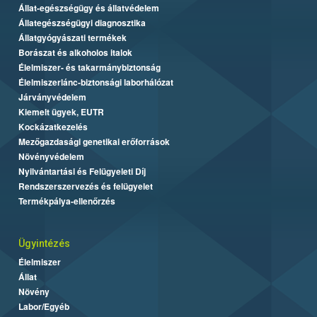
Állat-egészségügy és állatvédelem
Állategészségügyi diagnosztika
Állatgyógyászati termékek
Borászat és alkoholos italok
Élelmiszer- és takarmánybiztonság
Élelmiszerlánc-biztonsági laborhálózat
Járványvédelem
Kiemelt ügyek, EUTR
Kockázatkezelés
Mezőgazdasági genetikai erőforrások
Növényvédelem
Nyilvántartási és Felügyeleti Díj
Rendszerszervezés és felügyelet
Termékpálya-ellenőrzés
Ügyintézés
Élelmiszer
Állat
Növény
Labor/Egyéb