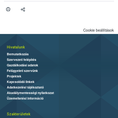
vonni az ebek viselkedésének megítélésében jártas szakértőt.
Cookie beállítások
Hivatalunk
Bemutatkozás
Szervezeti felépítés
Gazdálkodási adatok
Felügyeleti szervünk
Projektek
Kapcsolódó linkek
Adatkezelési tájékoztató
Akadálymentességi nyilatkozat
Üzemeltetési információ
Szakterületek