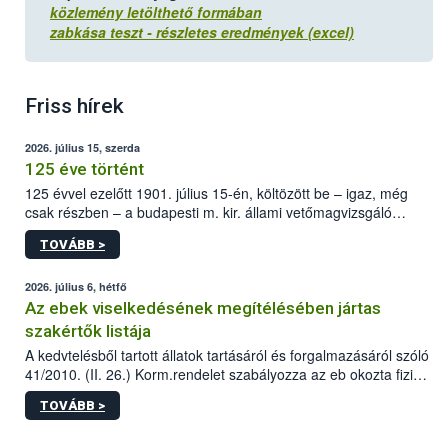
közlemény letölthető formában
zabkása teszt - részletes eredmények (excel)
Friss hírek
2026. július 15, szerda
125 éve történt
125 évvel ezelőtt 1901. július 15-én, költözött be – igaz, még
csak részben – a budapesti m. kir. állami vetőmagvizsgáló
állomás a Kis Rókus utca 15. szám alatti, Czigler Győző által
TOVÁBB >
tervezett új épületébe.
2026. július 6, hétfő
Az ebek viselkedésének megítélésében jártas
szakértők listája
A kedvtelésből tartott állatok tartásáról és forgalmazásáról szóló
41/2010. (II. 26.) Korm.rendelet szabályozza az eb okozta fizikai
sérülés, illetve ennek veszélye keletkezésekor felmerülő
TOVÁBB >
hatósági feladatokat, valamint a veszélyes eb tartását és annak
engedélyezését. Ezen eljárások során szükség esetén be kell