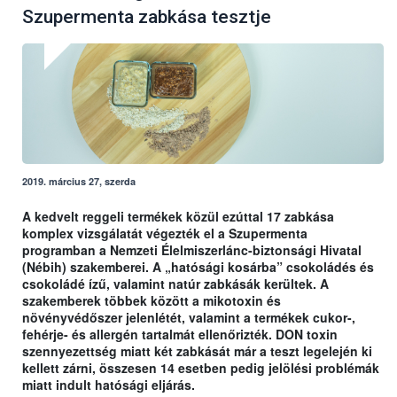
Szupermenta zabkása tesztje
2019. március 27, szerda
A kedvelt reggeli termékek közül ezúttal 17 zabkása
komplex vizsgálatát végezték el a Szupermenta
programban a Nemzeti Élelmiszerlánc-biztonsági Hivatal
(Nébih) szakemberei. A „hatósági kosárba” csokoládés és
csokoládé ízű, valamint natúr zabkásák kerültek. A
szakemberek többek között a mikotoxin és
növényvédőszer jelenlétét, valamint a termékek cukor-,
fehérje- és allergén tartalmát ellenőrizték.
DON toxin
szennyezettség miatt
két zabkását már a teszt legelején ki
kellett zárni, összesen 14 esetben pedig jelölési problémák
miatt indult hatósági eljárás.