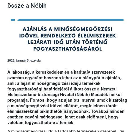
össze a Nébih
2022. január 5, szerda
A lakosság, a kereskedelem és a karitatív szervezetek
számára egyaránt hasznos lehet az a hiánypótló ajánlás,
amit a lejárt minőségmegőrzési idejű termékek
fogyaszthatósági határidejéről állított össze a Nemzeti
Élelmiszerlánc-biztonsági Hivatal (Nébih) Maradék nélkül
programja. Fontos, hogy az ajánlott intervallumok kizárólag
a minőségmegőrzési idővel ellátott, megfelelően tárolt
élelmiszereknél tekinthetők irányadónak. Továbbá minden
esetben egyéni mérlegessel lehet csak eldönteni, hogy
valóban fogyasztható-e a termék.
A minőségmegőrzési idő a tartósabb termékeken szerepel, így