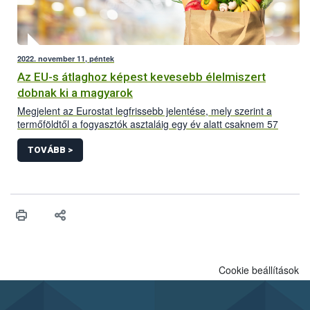
2022. november 11, péntek
Az EU-s átlaghoz képest kevesebb élelmiszert
dobnak ki a magyarok
Megjelent az Eurostat legfrissebb jelentése, mely szerint a
termőföldtől a fogyasztók asztaláig egy év alatt csaknem 57
millió tonna, egy főre vetítve 127 kg élelmiszer végzi
hulladékként. Ennek 55%-a háztartásokhoz köthető: egy átlagos
TOVÁBB >
uniós állampolgár 70 kg élelmiszert dob ki évente. A magyar
háztartásokra jellemző 66 kg éves fejenkénti élelmiszerhulladék
mennyiséggel hazánk az átlaghoz képest a kevésbé pazarló
országok közé tartozik.
Cookie beállítások