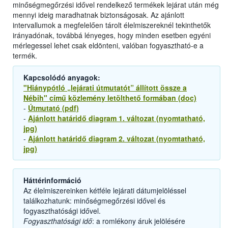
minőségmegőrzési idővel rendelkező termékek lejárat után még
mennyi ideig maradhatnak biztonságosak. Az ajánlott
intervallumok a megfelelően tárolt élelmiszereknél tekinthetők
irányadónak, továbbá lényeges, hogy minden esetben egyéni
mérlegessel lehet csak eldönteni, valóban fogyasztható-e a
termék.
Kapcsolódó anyagok:
"Hiánypótló „lejárati útmutatót” állított össze a
Nébih" című közlemény letölthető formában (doc)
-
Útmutató (pdf)
-
Ajánlott határidő diagram 1. változat (nyomtatható,
jpg)
-
Ajánlott határidő diagram 2. változat (nyomtatható,
jpg)
Háttérinformáció
Az élelmiszereinken kétféle lejárati dátumjelöléssel
találkozhatunk: minőségmegőrzési idővel és
fogyaszthatósági idővel.
Fogyaszthatósági idő
: a romlékony áruk jelölésére