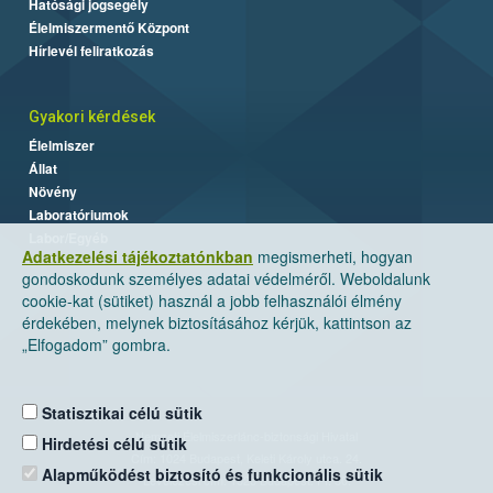
Hatósági jogsegély
Élelmiszermentő Központ
Hírlevél feliratkozás
Gyakori kérdések
Élelmiszer
Állat
Növény
Laboratóriumok
Labor/Egyéb
Adatkezelési tájékoztatónkban
megismerheti, hogyan
gondoskodunk személyes adatai védelméről. Weboldalunk
cookie-kat (sütiket) használ a jobb felhasználói élmény
érdekében, melynek biztosításához kérjük, kattintson az
„Elfogadom” gombra.
Statisztikai célú sütik
Nemzeti Élelmiszerlánc-biztonsági Hivatal
Hirdetési célú sütik
Cím: 1024 Budapest, Keleti Károly utca. 24.
Alapműködést biztosító és funkcionális sütik
Levelezési cím: 1525 Budapest. Pf. 30.