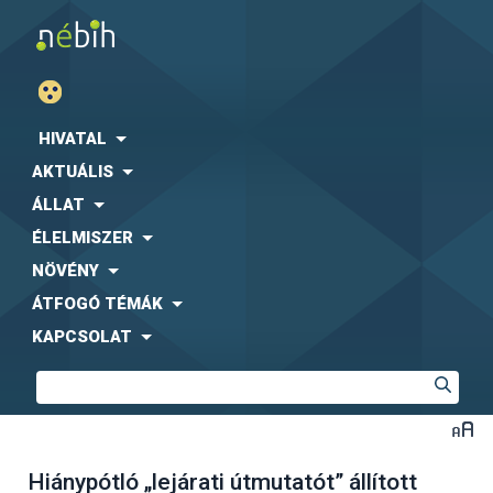
HIVATAL
AKTUÁLIS
ÁLLAT
ÉLELMISZER
NÖVÉNY
ÁTFOGÓ TÉMÁK
KAPCSOLAT
Hiánypótló „lejárati útmutatót” állított