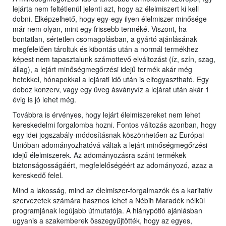
lejárta nem feltétlenül jelenti azt, hogy az élelmiszert ki kell
dobni. Elképzelhető, hogy egy-egy ilyen élelmiszer minősége
már nem olyan, mint egy frissebb terméké. Viszont, ha
bontatlan, sértetlen csomagolásban, a gyártó ajánlásának
megfelelően tároltuk és kibontás után a normál termékhez
képest nem tapasztalunk számottevő elváltozást (íz, szín, szag,
állag), a lejárt minőségmegőrzési idejű termék akár még
hetekkel, hónapokkal a lejárati idő után is elfogyasztható. Egy
doboz konzerv, vagy egy üveg ásványvíz a lejárat után akár 1
évig is jó lehet még.
Továbbra is érvényes, hogy lejárt élelmiszereket nem lehet
kereskedelmi forgalomba hozni. Fontos változás azonban, hogy
egy idei jogszabály-módosításnak köszönhetően az Európai
Unióban adományozhatóvá váltak a lejárt minőségmegőrzési
idejű élelmiszerek. Az adományozásra szánt termékek
biztonságosságáért, megfelelőségéért az adományozó, azaz a
kereskedő felel.
Mind a lakosság, mind az élelmiszer-forgalmazók és a karitatív
szervezetek számára hasznos lehet a Nébih Maradék nélkül
programjának legújabb útmutatója. A hiánypótló ajánlásban
ugyanis a szakemberek összegyűjtötték, hogy az egyes,