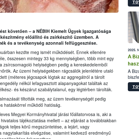
TO
termé
szüret
megma
növén
esete
jtést követően – a NÉBIH Kiemelt Ügyek Igazgatósága
lenni
készítmény előállító és zsírkészítő üzemben. A
szerm
rmék és a tevékenység azonnali felfüggesztése.
melye
2025. 
kis m
nuárban kezdte meg ismét működését. Ennek ellenére
A Bi
jelen
 féle, összesen mintegy 33 kg mennyiségben, több mint egy
nézve
hasz
, a zsírcsomagoló helyiségben pedig a kereskedelemből
any
llenőrök. Az üzemi helyiségekben rágcsálók jelenlétére utaló
A Biz
biszf
dett (méteres jégcsapok lógtak az aggregátról a tárolt
anyag
ngedély nélkül lefagyasztott alapanyagokat találtak az
TO
korlá
élkész- és készárut szabálytalanul, egy légtérben tárolták.
egész
galmazását tiltották meg, az üzem tevékenységét pedig
gos hatáskörrel működő hatóság.
ves Megyei Kormányhivatal járási főállatorvosa is, aki a
hivatalos tájékoztatása mellett – az eljárást a továbbiakban
ágok teljes körű megszüntetése, a lejárt, vagy
 nagytakarítás elvégzése, valamint kedvező eredményű