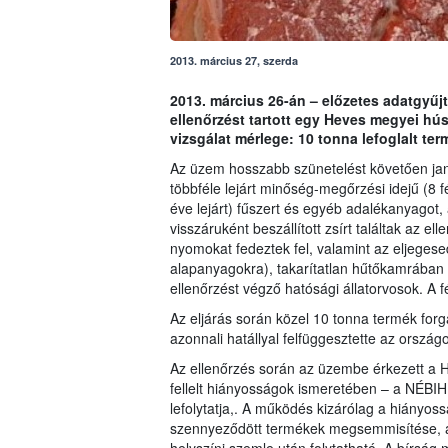
2013. március 27, szerda
2013. március 26-án – előzetes adatgyű
ellenőrzést tartott egy Heves megyei hús
vizsgálat mérlege: 10 tonna lefoglalt te
Az üzem hosszabb szünetelést követően ja
többféle lejárt minőség-megőrzési idejű (8
éve lejárt) fűszert és egyéb adalékanyagot
visszáruként beszállított zsírt találtak az e
nyomokat fedeztek fel, valamint az eljegese
alapanyagokra), takarítatlan hűtőkamrában e
ellenőrzést végző hatósági állatorvosok. A f
Az eljárás során közel 10 tonna termék for
azonnali hatállyal felfüggesztette az orszá
Az ellenőrzés során az üzembe érkezett a He
fellelt hiányosságok ismeretében – a NÉBIH 
lefolytatja,. A működés kizárólag a hiányoss
szennyeződött termékek megsemmisítése, a