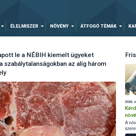
ÉLELMISZER
NÖVÉNY
ÁTFOGÓ TÉMÁK
KA
ott le a NÉBIH kiemelt ügyeket
Fris
 a szabálytalanságokban az alig három
ely
2026. 
Kérd
növ
egés
A nö
szere
bomlá