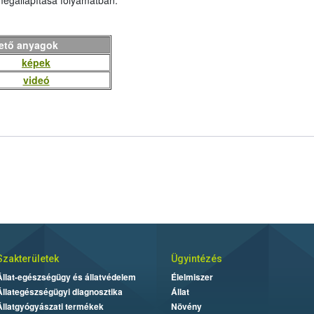
 megállapítása folyamatban.
hető anyagok
képek
videó
Szakterületek
Ügyintézés
Állat-egészségügy és állatvédelem
Élelmiszer
Állategészségügyi diagnosztika
Állat
Állatgyógyászati termékek
Növény