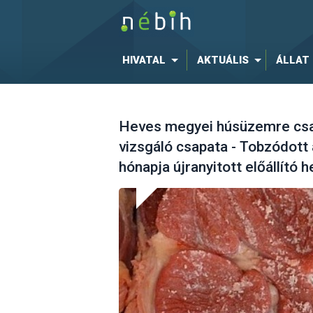
HIVATAL
AKTUÁLIS
ÁLLAT
Heves megyei húsüzemre csap
vizsgáló csapata - Tobzódott
hónapja újranyitott előállító h