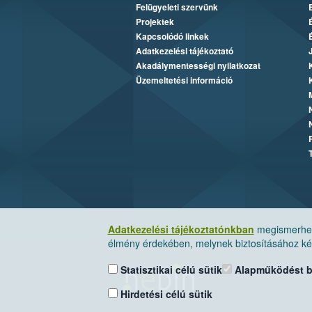
Felügyeleti szervünk
Projektek
Kapcsolódó linkek
Adatkezelési tájékoztató
Akadálymentességi nyilatkozat
Üzemeltetési információ
Adatkezelési tájékoztatónkban
megismerheti
élmény érdekében, melynek biztosításához kér
Statisztikai célú sütik
Alapműködést biz
Hirdetési célú sütik