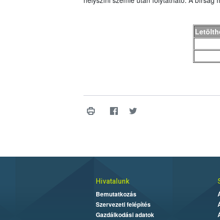
helyszíni szemle után folytatható. A bírság
Letölt
Hivatalunk
Bemutatkozás
Szervezeti felépítés
Gazdálkodási adatok