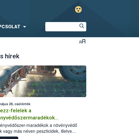
PCSOLAT
s hírek
május 28, csütörtök
ezz-felelek a
ényvédőszermaradékok
zségügyi kockázatáról
vényvédőszer-maradékok a növényvédő
k vagy más néven peszticidek, illetve
stermékeik kis mennyiségei, melyek a