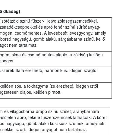
5 dl/adag)
sötétzöld színű fűszer- illetve zöldségszemcsékkel,
zsiradékcseppekkel és apró fehér színű sűrítőanyag-
omogén, csomómentes. A levesbetét levesgyöngy, amely
.borsó nagyságú, gömb alakú, sárgásbarna színű, kellő
agot nem tartalmaz.
mogén, sima és csomómentes alaplé, a zöldség kellően
ropogós.
fűszerek illata érezhető, harmonikus. Idegen szagtól
 kellően sós, a fokhagyma íze érezhető. Idegen íztől
gzetesen olajos, kellően pirított.
cm-es világosbarna-drapp színű szelet, aranybarnára
 . Felületén apró, fekete fűszerszemcsék láthatóak. A köret
onos nagyságú, gömb alakú kuszkusz szemek, amelynek
mcsékkel szórt. Idegen anyagot nem tartalmaz.