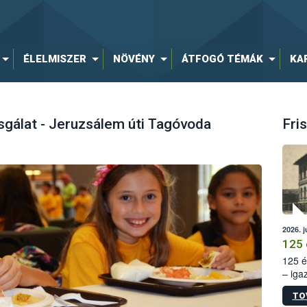
ÉLELMISZER
NÖVÉNY
ÁTFOGÓ TÉMÁK
KA
gálat - Jeruzsálem úti Tagóvoda
Fris
2026. j
125 
125 é
– iga
állam
TO
15. sz