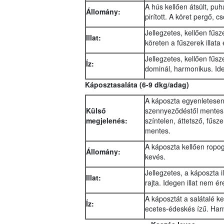
A hús kellően átsült, puh
Állomány:
pirított. A köret pergő, 
Jellegzetes, kellően fűszer
Illat:
köreten a fűszerek illata
Jellegzetes, kellően fűsz
Íz:
dominál, harmonikus. Ide
Káposztasaláta (6-9 dkg/adag)
A káposzta egyenletesen 
Külső
szennyeződéstől mentes. 
megjelenés:
színtelen, áttetsző, fűsz
mentes.
A káposzta kellően ropogó
Állomány:
kevés.
Jellegzetes, a káposzta 
Illat:
rajta. Idegen illat nem ér
A káposztát a salátalé k
Íz:
ecetes-édeskés ízű. Har