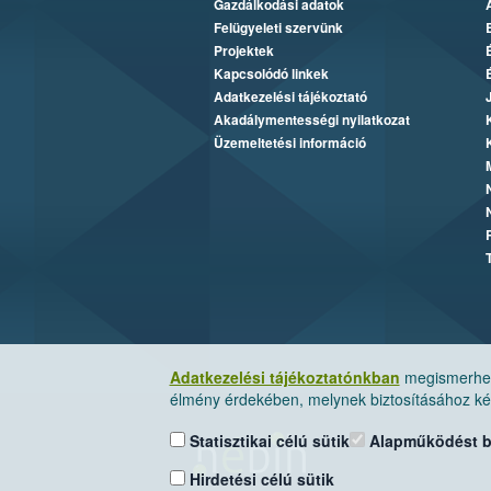
Gazdálkodási adatok
Felügyeleti szervünk
Projektek
Kapcsolódó linkek
Adatkezelési tájékoztató
Akadálymentességi nyilatkozat
Üzemeltetési információ
Adatkezelési tájékoztatónkban
megismerheti
élmény érdekében, melynek biztosításához kér
Statisztikai célú sütik
Alapműködést biz
Hirdetési célú sütik