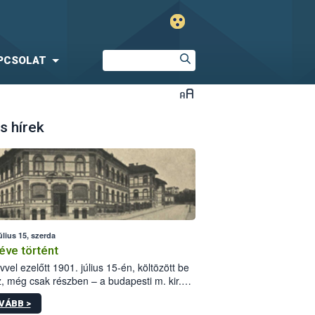
PCSOLAT
s hírek
úlius 15, szerda
éve történt
vvel ezelőtt 1901. július 15-én, költözött be
z, még csak részben – a budapesti m. kir.
i vetőmagvizsgáló állomás a Kis Rókus utca
VÁBB >
ám alatti, Czigler Győző által tervezett új