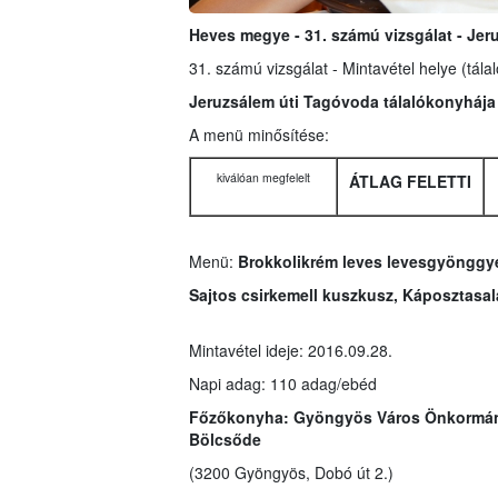
Heves megye - 31. számú vizsgálat - Je
31. számú vizsgálat - Mintavétel helye (tála
Jeruzsálem úti Tagóvoda tálalókonyháj
A menü minősítése:
kiválóan megfelelt
ÁTLAG FELETTI
Menü:
Brokkolikrém leves levesgyönggye
Sajtos csirkemell kuszkusz, Káposztasal
Mintavétel ideje: 2016.09.28.
Napi adag: 110 adag/ebéd
Főzőkonyha:
Gyöngyös Város Önkormán
Bölcsőde
(3200 Gyöngyös, Dobó út 2.)