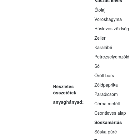
Kaszás leves
Étolaj
Vöröshagyma
Húsleves zöldség
Zeller
Karalábé
Petrezselyemzöld
Só
Őrölt bors
Zöldpaprika
Részletes
összetétel/
Paradicsom
anyaghányad:
Cérna metélt
Csontleves alap
Sóskamártás
Sóska püré