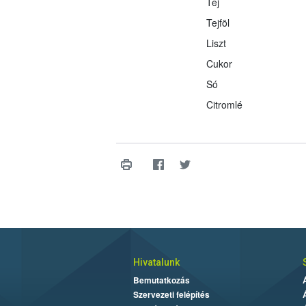
Tej
Tejföl
Liszt
Cukor
Só
Citromlé
Hivatalunk
Bemutatkozás
Szervezeti felépítés