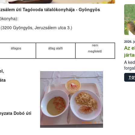
épüle
ruzsálem úti Tagóvoda tálalókonyhája - Gyöngyös
lókonyha):
a
(3200 Gyöngyös, Jeruzsálem utca 3.)
2026. j
nem
Az e
átlagos
átlag alatti
megfelelő
járta
A kedv
forga
l,
Korm.
TO
sérül
áta
felme
veszé
Ezen 
vonni
jártas
yzata Dobó úti