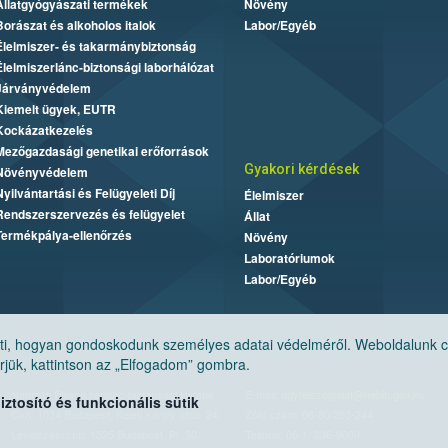
Állatgyógyászati termékek
Növény
Borászat és alkoholos italok
Labor/Egyéb
Élelmiszer- és takarmánybiztonság
Élelmiszerlánc-biztonsági laborhálózat
Járványvédelem
Kiemelt ügyek, EUTR
Kockázatkezelés
Mezőgazdasági genetikai erőforrások
Gyakori kérdések
Növényvédelem
Nyilvántartási és Felügyeleti Díj
Élelmiszer
Rendszerszervezés és felügyelet
Állat
Termékpálya-ellenőrzés
Növény
Laboratóriumok
Labor/Egyéb
, hogyan gondoskodunk személyes adatai védelméről. Weboldalunk cook
jük, kattintson az „Elfogadom” gombra.
Nemzeti Élelmiszerlánc-biztonsági Hivatal
E-mail:
ugyfelszolgalat@nebih.gov.hu
tosító és funkcionális sütik
Cím: 1024 Budapest, Keleti Károly utca. 24.
Zöld szám: 06-80/263-244
Levelezési cím: 1525 Budapest. Pf. 30.
Telefon: 06-1/ 336-9000