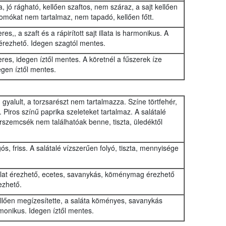
a, jó rágható, kellően szaftos, nem száraz, a sajt kellően
csomókat nem tartalmaz, nem tapadó, kellően főtt.
es,, a szaft és a rápirított sajt illata is harmonikus. A
 érezhető. Idegen szagtól mentes.
eres, idegen íztől mentes. A köretnél a fűszerek íze
gen íztől mentes.
gyalult, a torzsarészt nem tartalmazza. Színe törtfehér,
Piros színű paprika szeleteket tartalmaz. A salátalé
erszemcsék nem találhatóak benne, tiszta, üledéktől
s, friss. A salátalé vízszerűen folyó, tiszta, mennyisége
illat érezhető, ecetes, savanykás, köménymag érezhető
ezhető.
ellően megízesítette, a saláta köményes, savanykás
monikus. Idegen íztől mentes.