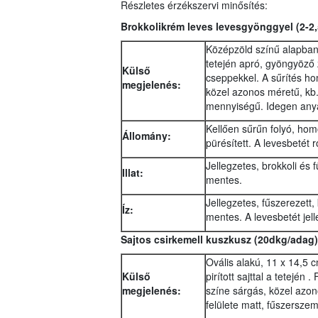
Részletes érzékszervi minősítés:
Brokkolikrém leves levesgyönggyel
(2-2,
Középzöld színű alapban 
tetején apró, gyöngyöző 
Külső
cseppekkel. A sűrítés h
megjelenés:
közel azonos méretű, kb
mennyiségű. Idegen any
Kellően sűrűn folyó, ho
Állomány:
pürésített. A levesbetét 
Jellegzetes, brokkoli és 
Illat:
mentes.
Jellegzetes, fűszerezett,
Íz:
mentes. A levesbetét jelle
Sajtos csirkemell kuszkusz (20dkg/adag)
Ovális alakú, 11 x 14,5 
Külső
pirított sajttal a tetején
megjelenés:
színe sárgás, közel az
felülete matt, fűszersze