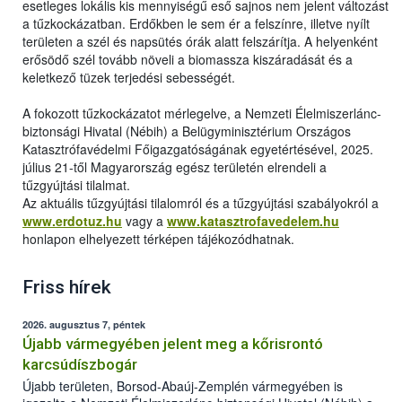
esetleges lokális kis mennyiségű eső sajnos nem jelent változást
a tűzkockázatban. Erdőkben le sem ér a felszínre, illetve nyílt
területen a szél és napsütés órák alatt felszárítja. A helyenként
erősödő szél tovább növeli a biomassza kiszáradását és a
keletkező tüzek terjedési sebességét.
A fokozott tűzkockázatot mérlegelve, a Nemzeti Élelmiszerlánc-
biztonsági Hivatal (Nébih) a Belügyminisztérium Országos
Katasztrófavédelmi Főigazgatóságának egyetértésével, 2025.
július 21-től Magyarország egész területén elrendeli a
tűzgyújtási tilalmat.
Az aktuális tűzgyújtási tilalomról és a tűzgyújtási szabályokról a
www.erdotuz.hu
vagy a
www.katasztrofavedelem.hu
honlapon elhelyezett térképen tájékozódhatnak.
Friss hírek
2026. augusztus 7, péntek
Újabb vármegyében jelent meg a kőrisrontó
karcsúdíszbogár
Újabb területen, Borsod-Abaúj-Zemplén vármegyében is