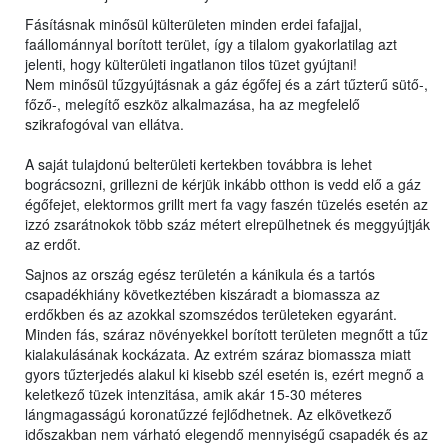
Fásításnak minősül külterületen minden erdei fafajjal,
faállománnyal borított terület, így a tilalom gyakorlatilag azt
jelenti, hogy külterületi ingatlanon tilos tüzet gyújtani!
Nem minősül tűzgyújtásnak a gáz égőfej és a zárt tűzterű sütő-,
főző-, melegítő eszköz alkalmazása, ha az megfelelő
szikrafogóval van ellátva.
A saját tulajdonú belterületi kertekben továbbra is lehet
bográcsozni, grillezni de kérjük inkább otthon is vedd elő a gáz
égőfejet, elektormos grillt mert fa vagy faszén tüzelés esetén az
izzó zsarátnokok több száz métert elrepülhetnek és meggyújtják
az erdőt.
Sajnos az ország egész területén a kánikula és a tartós
csapadékhiány következtében kiszáradt a biomassza az
erdőkben és az azokkal szomszédos területeken egyaránt.
Minden fás, száraz növényekkel borított területen megnőtt a tűz
kialakulásának kockázata. Az extrém száraz biomassza miatt
gyors tűzterjedés alakul ki kisebb szél esetén is, ezért megnő a
keletkező tüzek intenzitása, amik akár 15-30 méteres
lángmagasságú koronatűzzé fejlődhetnek. Az elkövetkező
időszakban nem várható elegendő mennyiségű csapadék és az