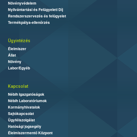
Növényvédelem
Nyilvántartási és Felügyeleti Díj
Rendszerszervezés és felügyelet
Termékpálya-ellenőrzés
Ügyintézés
Élelmiszer
Állat
Növény
Labor/Egyéb
Kapcsolat
Nébih Igazgatóságok
Nébih Laboratóriumok
Kormányhivatalok
Sajtókapcsolat
Ügyfélszolgálat
Hatósági jogsegély
Élelmiszermentő Központ