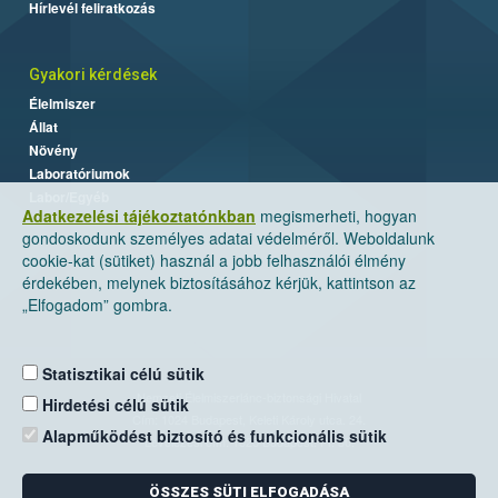
Hírlevél feliratkozás
Gyakori kérdések
Élelmiszer
Állat
Növény
Laboratóriumok
Labor/Egyéb
Adatkezelési tájékoztatónkban
megismerheti, hogyan
gondoskodunk személyes adatai védelméről. Weboldalunk
cookie-kat (sütiket) használ a jobb felhasználói élmény
érdekében, melynek biztosításához kérjük, kattintson az
„Elfogadom” gombra.
Statisztikai célú sütik
Nemzeti Élelmiszerlánc-biztonsági Hivatal
Hirdetési célú sütik
Cím: 1024 Budapest, Keleti Károly utca. 24.
Alapműködést biztosító és funkcionális sütik
Levelezési cím: 1525 Budapest. Pf. 30.
ÖSSZES SÜTI ELFOGADÁSA