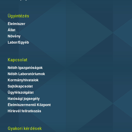
Ügyintézés
Élelmiszer
Állat
Növény
Labor/Egyéb
Kapcsolat
Nébih Igazgatóságok
Nébih Laboratóriumok
Kormányhivatalok
Sajtókapcsolat
Ügyfélszolgálat
Hatósági jogsegély
Élelmiszermentő Központ
Hírlevél feliratkozás
Gyakori kérdések