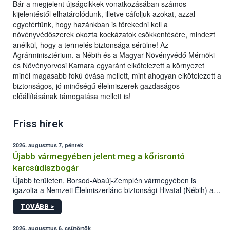
Bár a megjelent újságcikkek vonatkozásában számos
kijelentéstől elhatárolódunk, illetve cáfoljuk azokat, azzal
egyetértünk, hogy hazánkban is törekedni kell a
növényvédőszerek okozta kockázatok csökkentésére, mindezt
anélkül, hogy a termelés biztonsága sérülne! Az
Agrárminisztérium, a Nébih és a Magyar Növényvédő Mérnöki
és Növényorvosi Kamara egyaránt elkötelezett a környezet
minél magasabb fokú óvása mellett, mint ahogyan elkötelezett a
biztonságos, jó minőségű élelmiszerek gazdaságos
előállításának támogatása mellett is!
Friss hírek
2026. augusztus 7, péntek
Újabb vármegyében jelent meg a kőrisrontó
karcsúdíszbogár
Újabb területen, Borsod-Abaúj-Zemplén vármegyében is
igazolta a Nemzeti Élelmiszerlánc-biztonsági Hivatal (Nébih) a
kőrisrontó karcsúdíszbogár (Agrilus planipennis) jelenlétét. A
TOVÁBB >
kártevőt nem csak színcsapdában találták meg, de már fertőzött
fában is azonosították. A növényvédelmi szakemberek folytatják
az intenzív felderítést, emellett az intézkedéseket a szlovák
2026. augusztus 6, csütörtök