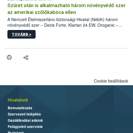
hatósággal is összehangolják a terjedés megállítása érdekében.
Szüret után is alkalmazható három növényvédő szer
az amerikai szőlőkabóca ellen
A Nemzeti Élelmiszerlánc-biztonsági Hivatal (Nébih) három
növényvédő szer – Decis Forte, Klartan 24 EW, Oroganic –
engedélyokiratát módosította, így azok a szüretet követően,
TOVÁBB >
egészen a vesszőérettség (BBCH 91) stádiumáig
felhasználhatóak a szőlőben. A kiterjesztések célja, hogy a korai
érésű szőlőkben is legyen lehetőség a károsító elleni további
védekezésre. Az Oroganic készítmény kis kiszerelésben kiskerti
felhasználók számára is elérhető és ökológiai termesztésben is
engedélyezett.
Cookie beállítások
Hivatalunk
Bemutatkozás
Szervezeti felépítés
Gazdálkodási adatok
Felügyeleti szervünk
Projektek