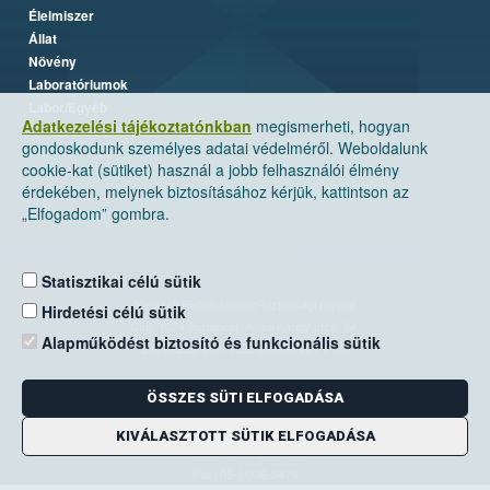
Élelmiszer
Állat
Növény
Laboratóriumok
Labor/Egyéb
Adatkezelési tájékoztatónkban
megismerheti, hogyan
gondoskodunk személyes adatai védelméről. Weboldalunk
cookie-kat (sütiket) használ a jobb felhasználói élmény
érdekében, melynek biztosításához kérjük, kattintson az
„Elfogadom” gombra.
Statisztikai célú sütik
Nemzeti Élelmiszerlánc-biztonsági Hivatal
Hirdetési célú sütik
Cím: 1024 Budapest, Keleti Károly utca. 24.
Alapműködést biztosító és funkcionális sütik
Levelezési cím: 1525 Budapest. Pf. 30.
ÖSSZES SÜTI ELFOGADÁSA
E-mail:
ugyfelszolgalat@nebih.gov.hu
Zöld szám: 06-80/263-244
KIVÁLASZTOTT SÜTIK ELFOGADÁSA
Telefon: 06-1/ 336-9000
Fax: 06-1/336-9479