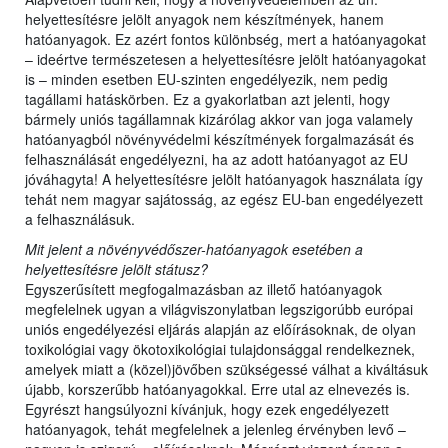
helyettesítésre jelölt anyagok nem készítmények, hanem
hatóanyagok. Ez azért fontos különbség, mert a hatóanyagokat
– ideértve természetesen a helyettesítésre jelölt hatóanyagokat
is – minden esetben EU-szinten engedélyezik, nem pedig
tagállami hatáskörben. Ez a gyakorlatban azt jelenti, hogy
bármely uniós tagállamnak kizárólag akkor van joga valamely
hatóanyagból növényvédelmi készítmények forgalmazását és
felhasználását engedélyezni, ha az adott hatóanyagot az EU
jóváhagyta! A helyettesítésre jelölt hatóanyagok használata így
tehát nem magyar sajátosság, az egész EU-ban engedélyezett
a felhasználásuk.
Mit jelent a növényvédőszer-hatóanyagok esetében a
helyettesítésre jelölt státusz?
Egyszerűsített megfogalmazásban az illető hatóanyagok
megfelelnek ugyan a világviszonylatban legszigorúbb európai
uniós engedélyezési eljárás alapján az előírásoknak, de olyan
toxikológiai vagy ökotoxikológiai tulajdonsággal rendelkeznek,
amelyek miatt a (közel)jövőben szükségessé válhat a kiváltásuk
újabb, korszerűbb hatóanyagokkal. Erre utal az elnevezés is.
Egyrészt hangsúlyozni kívánjuk, hogy ezek engedélyezett
hatóanyagok, tehát megfelelnek a jelenleg érvényben levő –