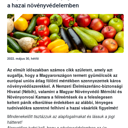
a hazai növényvédelemben
2022. május 30, hétfő
Az elmúlt időszakban számos cikk született, amely azt
sugallja, hogy a Magyarországon termett gyümölcsök az
európai uniós átlag fölötti mértékben szennyezettek káros
növényvédőszerekkel. A Nemzeti Élelmiszerlánc-biztonsági
Hivatal (Nébih), valamint a Magyar Növényvédő Mérnöki és
Növényorvosi Kamara a félreértések és a feleslegesen
keltett pánik elkerülése érdekében az alábbi, lényeges
tudnivalókra szeretné felhívni a hazai vásárlók figyelmét!
Mindenekelőtt tisztázzuk az alapfogalmakat és lássuk a jogi
hátteret!
Alapvetően tudni kell, hogy a növényvédelemben az ún.