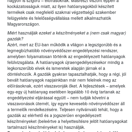
nagyon is szigorú – előírásoknak. Másrészt viszont éppen a
kockázatosságuk miatt, az ilyen hatóanyagokból készített
termékek csak megfelelő szakmai végzettségű szakember
felügyelete és felelősségvállalása mellett alkalmazhatók
Magyarországon.
Miért használják ezeket a készítményeket a (nem csak magyar)
gazdák?
Azért, mert az EU-ban működik a világon a legszigorúbb és a
legmegbízhatóbb növényvédőszer-engedélyezési rendszer,
amelyben folyamatosan történik az engedélyezett hatóanyagok
felülvizsgálata. A hatóanyagok újraengedélyezésekor mindig a
legkorszerűbb elvek és ismeretek alapján járnak el a
döntéshozók. A gazdák gyakran tapasztalhatják, hogy a régi, jól
bevált hatóanyagok napjainkban már nem felelnek meg az
előírásoknak, ezért visszavonják őket. A fejlesztések – amelyek
egy-egy új hatóanyag esetében legalább 10 évig tartanak az
engedélyezési eljárással együtt – nem tudják követni a
visszavonások ütemét, így egyre kevesebb növényvédőszer áll
a termelők rendelkezésére. Teljesen nyilvánvaló tehát, hogy a
gazdák az elérhető és a jogszerűen engedélyezett
készítményeket (beleértve a helyettesítésre jelölt hatóanyagokat
tartalmazó készítményeket is) használják.