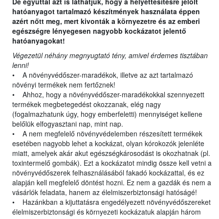
De egyúttal azt is láthatjuk, hogy a helyettesítésre jelölt
hatóanyagot tartalmazó készítmények használata éppen
azért nőtt meg, mert kivonták a környezetre és az emberi
egészségre lényegesen nagyobb kockázatot jelentő
hatóanyagokat!
Végezetül néhány megnyugtató tény, amivel érdemes tisztában
lenni!
• A növényvédőszer-maradékok, illetve az azt tartalmazó
növényi termékek nem fertőznek!
• Ahhoz, hogy a növényvédőszer-maradékokkal szennyezett
termékek megbetegedést okozzanak, elég nagy
(fogalmazhatunk úgy, hogy emberfeletti) mennyiséget kellene
belőlük elfogyasztani nap, mint nap.
• A nem megfelelő növényvédelemben részesített termékek
esetében nagyobb lehet a kockázat, olyan kórokozók jelenléte
miatt, amelyek akár akut egészségkárosodást is okozhatnak (pl.
toxintermelő gombák). Ezt a kockázatot mindig össze kell vetni a
növényvédőszerek felhasználásából fakadó kockázattal, és ez
alapján kell megfelelő döntést hozni. Ez nem a gazdák és nem a
vásárlók feladata, hanem az élelmiszerbiztonsági hatóságé!
• Hazánkban a kijuttatásra engedélyezett növényvédőszereket
élelmiszerbiztonsági és környezeti kockázatuk alapján három