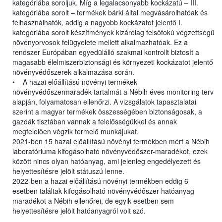
kategóriába soroljuk. Míg a legalacsonyabb kockázatú – III.
kategóriába sorolt – termékek bárki által megvásárolhatóak és
felhasználhatók, addig a nagyobb kockázatot jelentő I.
kategóriába sorolt készítmények kizárólag felsőfokú végzettségű
növényorvosok felügyelete mellett alkalmazhatóak. Ez a
rendszer Európában egyedülálló szakmai kontrollt biztosít a
magasabb élelmiszerbiztonsági és környezeti kockázatot jelentő
növényvédőszerek alkalmazása során.
• A hazai előállítású növényi termékek
növényvédőszermaradék-tartalmát a Nébih éves monitoring terv
alapján, folyamatosan ellenőrzi. A vizsgálatok tapasztalatai
szerint a magyar termékek összességében biztonságosak, a
gazdák tisztában vannak a felelősségükkel és annak
megfelelően végzik termelő munkájukat.
2021-ben 15 hazai előállítású növényi termékben mért a Nébih
laboratóriuma kifogásolható növényvédőszer-maradékot, ezek
között nincs olyan hatóanyag, ami jelenleg engedélyezett és
helyettesítésre jelölt státuszú lenne.
2022-ben a hazai előállítású növényi termékben eddig 6
esetben találtak kifogásolható növényvédőszer-hatóanyag
maradékot a Nébih ellenőrei, de egyik esetben sem
helyettesítésre jelölt hatóanyagról volt szó.