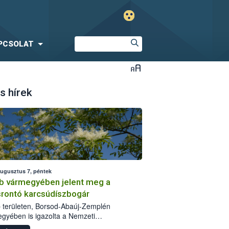
PCSOLAT
s hírek
augusztus 7, péntek
b vármegyében jelent meg a
srontó karcsúdíszbogár
 területen, Borsod-Abaúj-Zemplén
gyében is igazolta a Nemzeti
iszerlánc-biztonsági Hivatal (Nébih) a