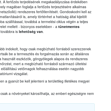
sét. A fertőzés terjedésének megakadályozása érdekében
amely magában foglalja a fertőzés terjesztésére alkalmas
tszőolló) rendszeres fertőtlenítését. Gondoskodni kell az
tlanításáról is, amely történhet a hatóság által kijelölt
ba szállítással, továbbá a termelési ciklus végén a teljes
yelet mellett - bizonyos esetekben - a
tünetmentes
e
továbbra is
lehetőség van
.
kább indokolt, hogy csak megbízható forrásból szerezzenek
rtsák be a termesztés és forgalmazás során az általános
l a használt eszközök, göngyölegek alapos és rendszeres
lenőrzést, mert a megbízható forrásból származó ültetési
ldi előállítású vetőmagok felhasználása esetén nagyobb
ratóriumi vizsgálat.
 a gyanút be kell jelenteni a területileg illetékes megyei
us csak a növényeket károsíthatja, az emberi egészségre nem