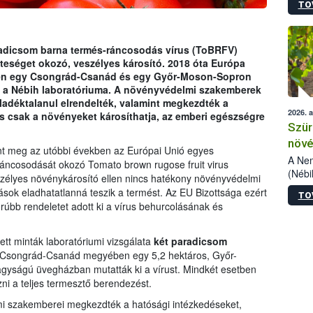
TO
kőris
jelen
talál
azono
radicsom barna termés-ráncosodás vírus (ToBRFV)
folyta
zteséget okozó, veszélyes károsító. 2018 óta Európa
intéz
idén egy Csongrád-Csanád és egy Győr-Moson-Sopron
össze
tét a Nébih laboratóriuma. A növényvédelmi szakemberek
érdek
adéktalanul elrendelték, valamint megkezdték a
2026. 
rus csak a növényeket károsíthatja, az emberi egészségre
Szür
növé
ent meg az utóbbi években az Európai Unió egyes
szől
A Nem
áncosodását okozó Tomato brown rugose fruit virus
(Nébi
szélyes növénykárosító ellen nincs hatékony növényvédelmi
Klart
zások eladhatatlanná teszik a termést. Az EU Bizottsága ezért
TO
módos
rúbb rendeletet adott ki a vírus behurcolásának és
egész
felha
célja
tt minták laboratóriumi vizsgálata
két paradicsom
lehet
 Csongrád-Csanád megyében egy 5,2 hektáros, Győr-
Az Or
yságú üvegházban mutatták ki a vírust. Mindkét esetben
felha
zni a teljes termesztő berendezést.
terme
mi szakemberei megkezdték a hatósági intézkedéseket,