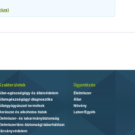
cius)
Szakterületek
Ügyintézés
Állat-egészségügy és állatvédelem
Élelmiszer
Állategészségügyi diagnosztika
Állat
Állatgyógyászati termékek
Növény
Borászat és alkoholos italok
Labor/Egyéb
Élelmiszer- és takarmánybiztonság
Élelmiszerlánc-biztonsági laborhálózat
Járványvédelem