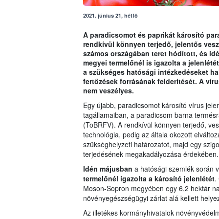
2021. június 21, hétfő
A paradicsomot és paprikát károsító pa
rendkívül könnyen terjedő, jelentős ves
számos országában teret hódított, és 
megyei termelőnél is igazolta a jelenlé
a szükséges hatósági intézkedéseket hal
fertőzések forrásának felderítését. A ví
nem veszélyes.
Egy újabb, paradicsomot károsító vírus jel
tagállamaiban, a paradicsom barna termésr
(ToBRFV). A rendkívül könnyen terjedő, ve
technológia, pedig az általa okozott elválto
szükséghelyzeti határozatot, majd egy szigo
terjedésének megakadályozása érdekében.
Idén májusban
a hatósági szemlék során ve
termelőnél igazolta a károsító jelenlétét
.
Moson-Sopron megyében egy 6,2 hektár nag
növényegészségügyi zárlat alá kellett helye
Az illetékes kormányhivatalok növényvédel