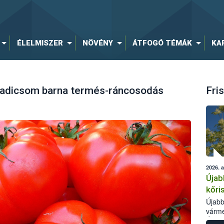
ÉLELMISZER
NÖVÉNY
ÁTFOGÓ TÉMÁK
KA
radicsom barna termés-ráncosodás
Fris
2026. 
Újab
kőri
Újabb
várme
Élelm