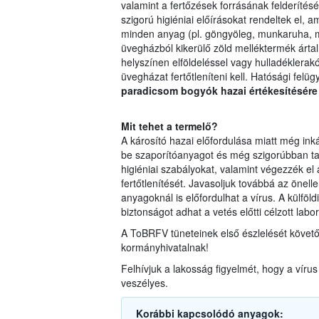
valamint a fertőzések forrásának felderíté
szigorú higiéniai előírásokat rendeltek el, 
minden anyag (pl. göngyöleg, munkaruha, me
üvegházból kikerülő zöld melléktermék ártalma
helyszínen elföldeléssel vagy hulladéklerakó
üvegházat fertőtleníteni kell. Hatósági felüg
paradicsom bogyók hazai értékesítésér
Mit tehet a termelő?
A károsító hazai előfordulása miatt még in
be szaporítóanyagot és még szigorúbban ta
higiéniai szabályokat, valamint végezzék e
fertőtlenítését. Javasoljuk továbbá az önel
anyagoknál is előfordulhat a vírus. A külfö
biztonságot adhat a vetés előtti célzott labo
A ToBRFV tüneteinek első észlelését követően
kormányhivatalnak!
Felhívjuk a lakosság figyelmét, hogy a vír
veszélyes.
Korábbi kapcsolódó anyagok: