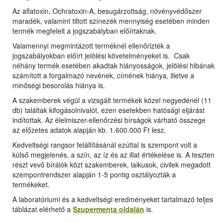
Az aflatoxin, Ochratoxin-A, besugárzottság, növényvédőszer
maradék, valamint tiltott színezék mennyiség esetében minden
termék megfelelt a jogszabályban előírtaknak.
Valamennyi megmintázott terméknél ellenőrizték a
jogszabályokban előírt jelölési követelményeket is. Csak
néhány termék esetében akadtak hiányosságok, jelölési hibának
számított a forgalmazó nevének, címének hiánya, illetve a
minőségi besorolás hiánya is.
A szakemberek végül a vizsgált termékek közel negyedénél (11
db) találtak kifogásolnivalót, ezen esetekben hatósági eljárást
indítottak. Az élelmiszer-ellenőrzési bírságok várható összege
az előzetes adatok alapján kb. 1.600.000 Ft lesz.
Kedveltségi rangsor felállításánál ezúttal is szempont volt a
külső megjelenés, a szín, az íz és az illat értékelése is. A teszten
részt vevő bírálók közt szakemberek, laikusok, civilek megadott
szempontrendszer alapján 1-5 pontig osztályozták a
termékeket.
A laboratóriumi és a kedveltségi eredményeket tartalmazó teljes
táblázat elérhető a
Szupermenta oldalán
is.