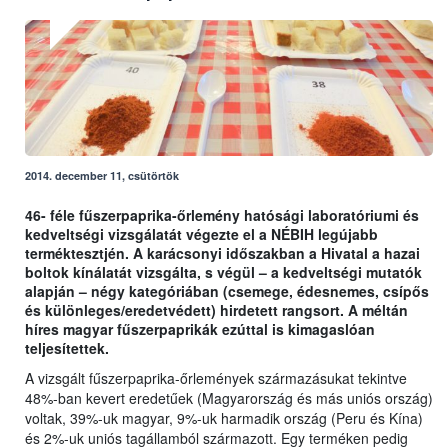
2014. december 11, csütörtök
46- féle fűszerpaprika-őrlemény hatósági laboratóriumi és
kedveltségi vizsgálatát végezte el a NÉBIH legújabb
terméktesztjén. A karácsonyi időszakban a Hivatal a hazai
boltok kínálatát vizsgálta, s végül – a kedveltségi mutatók
alapján – négy kategóriában (csemege, édesnemes, csípős
és különleges/eredetvédett) hirdetett rangsort. A méltán
híres magyar fűszerpaprikák ezúttal is kimagaslóan
teljesítettek.
A vizsgált fűszerpaprika-őrlemények származásukat tekintve
48%-ban kevert eredetűek (Magyarország és más uniós ország)
voltak, 39%-uk magyar, 9%-uk harmadik ország (Peru és Kína)
és 2%-uk uniós tagállamból származott. Egy terméken pedig