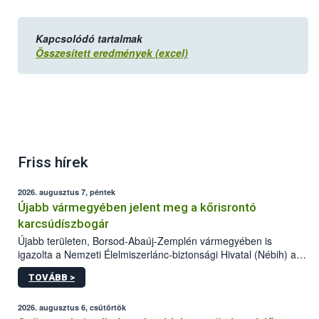
Kapcsolódó tartalmak
Összesített eredmények (excel)
Friss hírek
2026. augusztus 7, péntek
Újabb vármegyében jelent meg a kőrisrontó
karcsúdíszbogár
Újabb területen, Borsod-Abaúj-Zemplén vármegyében is
igazolta a Nemzeti Élelmiszerlánc-biztonsági Hivatal (Nébih) a
kőrisrontó karcsúdíszbogár (Agrilus planipennis) jelenlétét. A
TOVÁBB >
kártevőt nem csak színcsapdában találták meg, de már fertőzött
fában is azonosították. A növényvédelmi szakemberek folytatják
az intenzív felderítést, emellett az intézkedéseket a szlovák
2026. augusztus 6, csütörtök