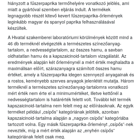
hiányzott a fűszerpaprika termőhelyére vonatkozó jelölés, ami
miatt a gyártóval szemben eljárás indult. A termékek
legnagyobb részét kitevő kevert fűszerpaprika-őrlemények
leginkább magyar és spanyol paprika felhasználásával
készültek.
A Hivatal szakemberei laboratóriumi körülmények között mind a
46 db terméknél elvégezték a természetes színezőanyag-
tartalom, a nedvességtartalom, az összes hamu, a savban
oldhatatlan hamu és a kapszaicinoid-tartalom vizsgálatát. Az
eredmények alapján két őrleménynél a mért érték meghaladta a
maximálisan előírt, szárazanyagra számított összes hamu
értéket, amely a fűszerpaprika idegen szennyező anyagainak és
a rostos, keményebb szerves anyagok jelenlétét mutatja. Három
terméknél a természetes színezőanyag-tartalomra vonatkozó
mért érték nem érte el a minimumértéket, illetve kettőnél a
nedvességtartalom is határérték feletti volt. További két termék
kapszaicinoid-tartalma nem felelt meg az előírásoknak. Az egyik
terméket például „csípős” kategóriának jelölték, azonban
kapszaicinoid-tartalma alapján a „nagyon csípős” kategóriába
tartozott volna. Egy másik fűszerpaprika-őrleményt „csípős”-nek
nevezték, míg a mért érték alapján az „enyhén csípős”
kategóriának felelt csak meg.