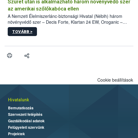
hatósággal is összehangolják a terjedés megállítása érdekében.
Szüret után is alkalmazható három növényvédő szer
az amerikai szőlőkabóca ellen
A Nemzeti Élelmiszerlánc-biztonsági Hivatal (Nébih) három
növényvédő szer – Decis Forte, Klartan 24 EW, Oroganic –
engedélyokiratát módosította, így azok a szüretet követően,
TOVÁBB >
egészen a vesszőérettség (BBCH 91) stádiumáig
felhasználhatóak a szőlőben. A kiterjesztések célja, hogy a korai
érésű szőlőkben is legyen lehetőség a károsító elleni további
védekezésre. Az Oroganic készítmény kis kiszerelésben kiskerti
felhasználók számára is elérhető és ökológiai termesztésben is
engedélyezett.
Cookie beállítások
Hivatalunk
Bemutatkozás
Szervezeti felépítés
Gazdálkodási adatok
Felügyeleti szervünk
Projektek