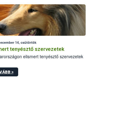
beri módosítása komoly változást jelent a
- és nagyvállalkozások önellenőrzési
enységében.
december 14, csütörtök
mert tenyésztő szervezetek
rországon elismert tenyésztő szervezetek
VÁBB >