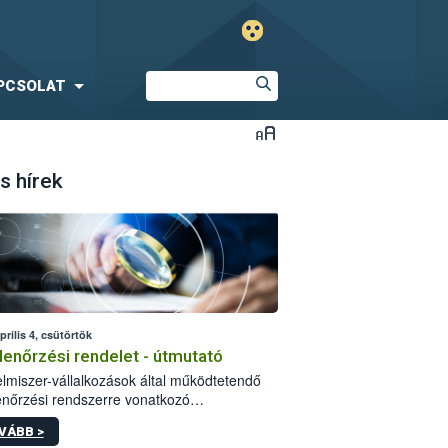
PCSOLAT
s hírek
prilis 4, csütörtök
lenőrzési rendelet - útmutató
elmiszer-vállalkozások által működtetendő
enőrzési rendszerre vonatkozó
elményekről szóló 28/2017. (V. 30.) FM
VÁBB >
let (a továbbiakban: rendelet) 2023