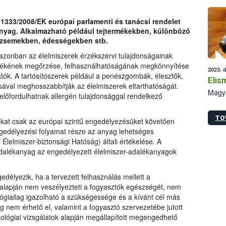
novem
közép
z 1333/2008/EK európai parlamenti és tanácsi rendelet
tevék
anyag. Alkalmazható például tejtermékekben, különböző
dzsemekben, édességekben stb.
azonban az élelmiszerek érzékszervi tulajdonságainak
értékének megőrzése, felhasználhatóságának megkönnyítése
2023. 
atók. A tartósítószerek például a penészgombák, élesztők,
Elis
val meghosszabbítják az élelmiszerek eltarthatóságát.
Magya
lőfordulhatnak allergén tulajdonsággal rendelkező
TO
kat csak az európai szintű engedélyezésüket követően
gedélyezési folyamat része az anyag lehetséges
lelmiszer-biztonsági Hatóság) általi értékelése. A
adalékanyag az engedélyezett élelmiszer-adalékanyagok
délyezik, ha a tervezett felhasználás mellett a
 alapján nem veszélyezteti a fogyasztók egészségét, nem
lógiailag igazolható a szükségessége és a kívánt cél más
 nem érhető el, valamint a fogyasztó szervezetébe jutott
lógiai vizsgálatok alapján megállapított megengedhető