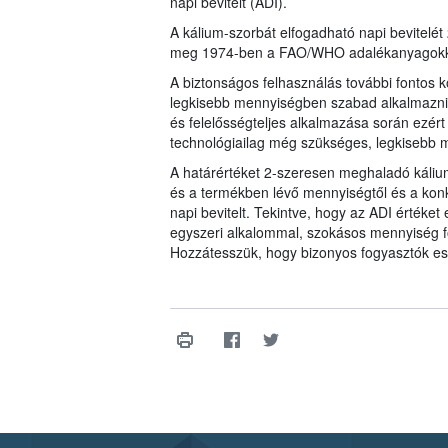
napi bevitelt (ADI).
A kálium-szorbát elfogadható napi bevitelét 
meg 1974-ben a FAO/WHO adalékanyagokkal 
A biztonságos felhasználás további fontos k
legkisebb mennyiségben szabad alkalmazni é
és felelősségteljes alkalmazása során ezért 
technológiailag még szükséges, legkisebb m
A határértéket 2-szeresen meghaladó káliu
és a termékben lévő mennyiségtől és a konkr
napi bevitelt. Tekintve, hogy az ADI értéket 
egyszeri alkalommal, szokásos mennyiség 
Hozzátesszük, hogy bizonyos fogyasztók ese