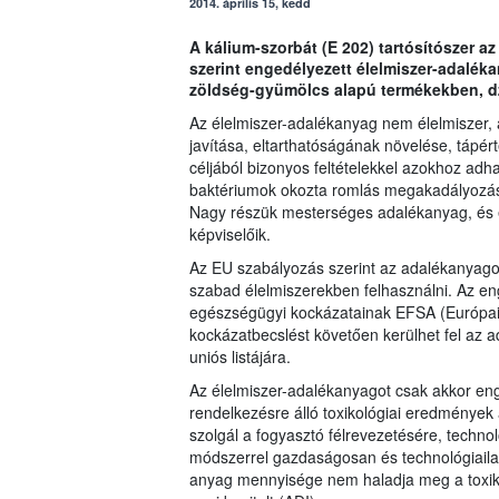
2014. április 15, kedd
A kálium-szorbát (E 202) tartósítószer a
szerint engedélyezett élelmiszer-adalék
zöldség-gyümölcs alapú termékekben, 
Az élelmiszer-adalékanyag nem élelmiszer, 
javítása, eltarthatóságának növelése, táp
céljából bizonyos feltételekkel azokhoz adh
baktériumok okozta romlás megakadályozásá
Nagy részük mesterséges adalékanyag, és e
képviselőik.
Az EU szabályozás szerint az adalékanyago
szabad élelmiszerekben felhasználni. Az en
egészségügyi kockázatainak EFSA (Európai É
kockázatbecslést követően kerülhet fel az 
uniós listájára.
Az élelmiszer-adalékanyagot csak akkor enge
rendelkezésre álló toxikológiai eredmények
szolgál a fogyasztó félrevezetésére, techno
módszerrel gazdaságosan és technológiailag
anyag mennyisége nem haladja meg a toxiko