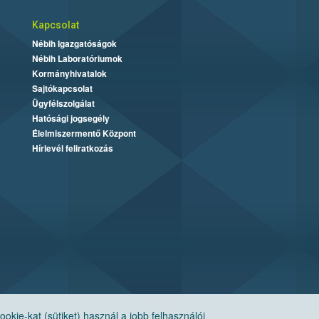
Kapcsolat
Nébih Igazgatóságok
Nébih Laboratóriumok
Kormányhivatalok
Sajtókapcsolat
Ügyfélszolgálat
Hatósági jogsegély
Élelmiszermentő Központ
Hírlevél feliratkozás
ie-kat (sütiket) használ a jobb felhasználói