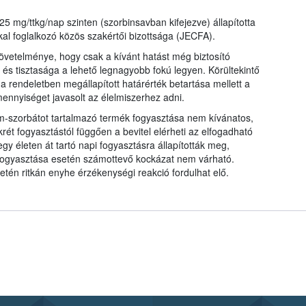
25 mg/ttkg/nap szinten (szorbinsavban kifejezve) állapította
foglalkozó közös szakértői bizottsága (JECFA).
övetelménye, hogy csak a kívánt hatást még biztosító
s tisztasága a lehető legnagyobb fokú legyen. Körültekintő
a rendeletben megállapított határérték betartása mellett a
ennyiséget javasolt az élelmiszerhez adni.
m-szorbátot tartalmazó termék fogyasztása nem kívánatos,
ét fogyasztástól függően a bevitel elérheti az elfogadható
egy életen át tartó napi fogyasztásra állapították meg,
fogyasztása esetén számottevő kockázat nem várható.
tén ritkán enyhe érzékenységi reakció fordulhat elő.