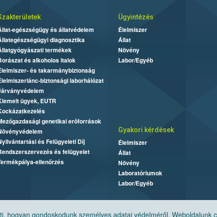
Szakterületek
Ügyintézés
Állat-egészségügy és állatvédelem
Élelmiszer
Állategészségügyi diagnosztika
Állat
Állatgyógyászati termékek
Növény
Borászat és alkoholos italok
Labor/Egyéb
Élelmiszer- és takarmánybiztonság
Élelmiszerlánc-biztonsági laborhálózat
Járványvédelem
Kiemelt ügyek, EUTR
Kockázatkezelés
Mezőgazdasági genetikai erőforrások
Gyakori kérdések
Növényvédelem
Nyilvántartási és Felügyeleti Díj
Élelmiszer
Rendszerszervezés és felügyelet
Állat
Termékpálya-ellenőrzés
Növény
Laboratóriumok
Labor/Egyéb
, hogyan gondoskodunk személyes adatai védelméről. Weboldalunk cook