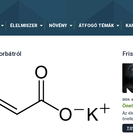
ÉLELMISZER
NÖVÉNY
ÁTFOGÓ TÉMÁK
KA
orbátról
Fris
2024. á
Önel
Az él
önell
követ
TO
rende