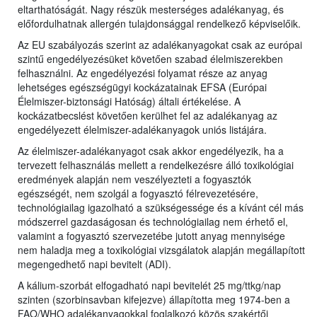
eltarthatóságát. Nagy részük mesterséges adalékanyag, és
előfordulhatnak allergén tulajdonsággal rendelkező képviselőik.
Az EU szabályozás szerint az adalékanyagokat csak az európai
szintű engedélyezésüket követően szabad élelmiszerekben
felhasználni. Az engedélyezési folyamat része az anyag
lehetséges egészségügyi kockázatainak EFSA (Európai
Élelmiszer-biztonsági Hatóság) általi értékelése. A
kockázatbecslést követően kerülhet fel az adalékanyag az
engedélyezett élelmiszer-adalékanyagok uniós listájára.
Az élelmiszer-adalékanyagot csak akkor engedélyezik, ha a
tervezett felhasználás mellett a rendelkezésre álló toxikológiai
eredmények alapján nem veszélyezteti a fogyasztók
egészségét, nem szolgál a fogyasztó félrevezetésére,
technológiailag igazolható a szükségessége és a kívánt cél más
módszerrel gazdaságosan és technológiailag nem érhető el,
valamint a fogyasztó szervezetébe jutott anyag mennyisége
nem haladja meg a toxikológiai vizsgálatok alapján megállapított
megengedhető napi bevitelt (ADI).
A kálium-szorbát elfogadható napi bevitelét 25 mg/ttkg/nap
szinten (szorbinsavban kifejezve) állapította meg 1974-ben a
FAO/WHO adalékanyagokkal foglalkozó közös szakértői