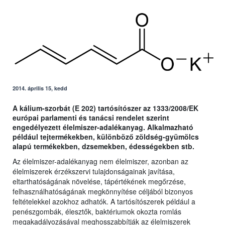
2014. április 15, kedd
A kálium-szorbát (E 202) tartósítószer az 1333/2008/EK
európai parlamenti és tanácsi rendelet szerint
engedélyezett élelmiszer-adalékanyag. Alkalmazható
például tejtermékekben, különböző zöldség-gyümölcs
alapú termékekben, dzsemekben, édességekben stb.
Az élelmiszer-adalékanyag nem élelmiszer, azonban az
élelmiszerek érzékszervi tulajdonságainak javítása,
eltarthatóságának növelése, tápértékének megőrzése,
felhasználhatóságának megkönnyítése céljából bizonyos
feltételekkel azokhoz adhatók. A tartósítószerek például a
penészgombák, élesztők, baktériumok okozta romlás
megakadályozásával meghosszabbítják az élelmiszerek