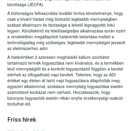
bizottsága (JECFA).
A biztonságos felhasználás további fontos követelménye, hogy
csak a kívánt hatást még biztosító legkisebb mennyiségben
szabad alkalmazni és tisztasága a lehető legnagyobb fokú
legyen. Körültekintő és felelősségteljes alkalmazása során ezért
a rendeletben megállapított határérték betartása mellett a
technológiailag még szükséges, legkisebb mennyiséget javasolt
az élelmiszerhez adni.
A határértéket 2-szeresen meghaladó kálium-szorbátot
tartalmazó termék fogyasztása nem kívánatos, és a termékben
lévő mennyiségtől és a konkrét fogyasztástól függően a bevitel
elérheti az elfogadható napi bevitelt. Tekintve, hogy az ADI
értéket egy életen át tartó napi fogyasztásra állapították meg,
egyszeri alkalommal, szokásos mennyiség fogyasztása esetén
számottevő kockázat nem várható. Hozzátesszük, hogy
bizonyos fogyasztók esetén ritkán enyhe érzékenységi reakció
fordulhat elő.
Friss hírek