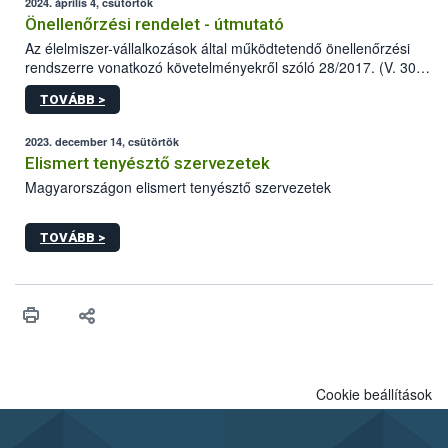
2024. április 4, csütörtök
Önellenőrzési rendelet - útmutató
Az élelmiszer-vállalkozások által működtetendő önellenőrzési
rendszerre vonatkozó követelményekről szóló 28/2017. (V. 30.)
FM rendelet (a továbbiakban: rendelet) 2023 novemberi
TOVÁBB >
módosítása komoly változást jelent a közép- és
nagyvállalkozások önellenőrzési tevékenységében.
2023. december 14, csütörtök
Elismert tenyésztő szervezetek
Magyarországon elismert tenyésztő szervezetek
TOVÁBB >
Cookie beállítások