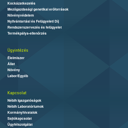
Kockázatkezelés
Mezőgazdasági genetikai erőforrások
Növényvédelem
Nyilvántartási és Felügyeleti Díj
Rendszerszervezés és felügyelet
Termékpálya-ellenőrzés
Ügyintézés
Élelmiszer
Állat
Növény
Labor/Egyéb
Kapcsolat
Nébih Igazgatóságok
Nébih Laboratóriumok
Kormányhivatalok
Sajtókapcsolat
Ügyfélszolgálat