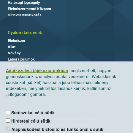
Hatósági jogsegély
Élelmiszermentő Központ
Hírlevél feliratkozás
Gyakori kérdések
Élelmiszer
Állat
Növény
Laboratóriumok
Labor/Egyéb
Adatkezelési tájékoztatónkban
megismerheti, hogyan
gondoskodunk személyes adatai védelméről. Weboldalunk
cookie-kat (sütiket) használ a jobb felhasználói élmény
érdekében, melynek biztosításához kérjük, kattintson az
„Elfogadom” gombra.
Statisztikai célú sütik
Nemzeti Élelmiszerlánc-biztonsági Hivatal
Hirdetési célú sütik
Cím: 1024 Budapest, Keleti Károly utca. 24.
Alapműködést biztosító és funkcionális sütik
Levelezési cím: 1525 Budapest. Pf. 30.