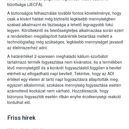
bizottsága (JECFA).
A biztonságos felhasználás további fontos követelménye, hogy
csak a kívánt hatást még biztosító legkisebb mennyiségben
szabad alkalmazni és tisztasága a lehető legnagyobb fokú
legyen. Körültekintő és felelősségteljes alkalmazása során ezért
a rendeletben megállapított határérték betartása mellett a
technológiailag még szükséges, legkisebb mennyiséget javasolt
az élelmiszerhez adni.
A határértéket 2-szeresen meghaladó kálium-szorbátot
tartalmazó termék fogyasztása nem kívánatos, és a termékben
lévő mennyiségtől és a konkrét fogyasztástól függően a bevitel
elérheti az elfogadható napi bevitelt. Tekintve, hogy az ADI
értéket egy életen át tartó napi fogyasztásra állapították meg,
egyszeri alkalommal, szokásos mennyiség fogyasztása esetén
számottevő kockázat nem várható. Hozzátesszük, hogy
bizonyos fogyasztók esetén ritkán enyhe érzékenységi reakció
fordulhat elő.
Friss hírek