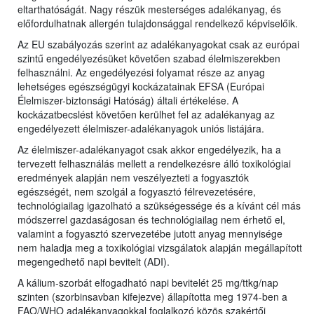
eltarthatóságát. Nagy részük mesterséges adalékanyag, és
előfordulhatnak allergén tulajdonsággal rendelkező képviselőik.
Az EU szabályozás szerint az adalékanyagokat csak az európai
szintű engedélyezésüket követően szabad élelmiszerekben
felhasználni. Az engedélyezési folyamat része az anyag
lehetséges egészségügyi kockázatainak EFSA (Európai
Élelmiszer-biztonsági Hatóság) általi értékelése. A
kockázatbecslést követően kerülhet fel az adalékanyag az
engedélyezett élelmiszer-adalékanyagok uniós listájára.
Az élelmiszer-adalékanyagot csak akkor engedélyezik, ha a
tervezett felhasználás mellett a rendelkezésre álló toxikológiai
eredmények alapján nem veszélyezteti a fogyasztók
egészségét, nem szolgál a fogyasztó félrevezetésére,
technológiailag igazolható a szükségessége és a kívánt cél más
módszerrel gazdaságosan és technológiailag nem érhető el,
valamint a fogyasztó szervezetébe jutott anyag mennyisége
nem haladja meg a toxikológiai vizsgálatok alapján megállapított
megengedhető napi bevitelt (ADI).
A kálium-szorbát elfogadható napi bevitelét 25 mg/ttkg/nap
szinten (szorbinsavban kifejezve) állapította meg 1974-ben a
FAO/WHO adalékanyagokkal foglalkozó közös szakértői