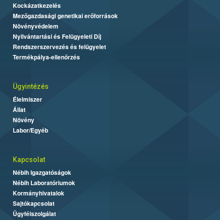
Kockázatkezelés
Mezőgazdasági genetikai erőforrások
Növényvédelem
Nyilvántartási és Felügyeleti Díj
Rendszerszervezés és felügyelet
Termékpálya-ellenőrzés
Ügyintézés
Élelmiszer
Állat
Növény
Labor/Egyéb
Kapcsolat
Nébih Igazgatóságok
Nébih Laboratóriumok
Kormányhivatalok
Sajtókapcsolat
Ügyfélszolgálat