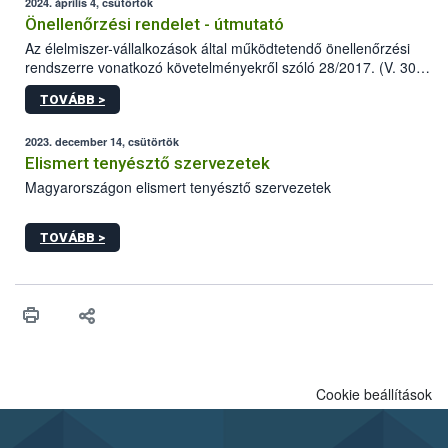
2024. április 4, csütörtök
Önellenőrzési rendelet - útmutató
Az élelmiszer-vállalkozások által működtetendő önellenőrzési
rendszerre vonatkozó követelményekről szóló 28/2017. (V. 30.)
FM rendelet (a továbbiakban: rendelet) 2023 novemberi
TOVÁBB >
módosítása komoly változást jelent a közép- és
nagyvállalkozások önellenőrzési tevékenységében.
2023. december 14, csütörtök
Elismert tenyésztő szervezetek
Magyarországon elismert tenyésztő szervezetek
TOVÁBB >
Cookie beállítások