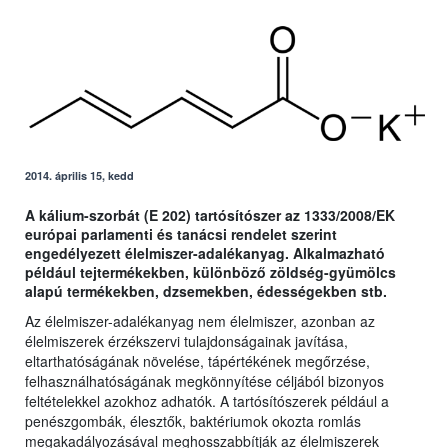
2014. április 15, kedd
A kálium-szorbát (E 202) tartósítószer az 1333/2008/EK
európai parlamenti és tanácsi rendelet szerint
engedélyezett élelmiszer-adalékanyag. Alkalmazható
például tejtermékekben, különböző zöldség-gyümölcs
alapú termékekben, dzsemekben, édességekben stb.
Az élelmiszer-adalékanyag nem élelmiszer, azonban az
élelmiszerek érzékszervi tulajdonságainak javítása,
eltarthatóságának növelése, tápértékének megőrzése,
felhasználhatóságának megkönnyítése céljából bizonyos
feltételekkel azokhoz adhatók. A tartósítószerek például a
penészgombák, élesztők, baktériumok okozta romlás
megakadályozásával meghosszabbítják az élelmiszerek