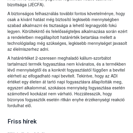
bizottsága (JECFA).
A biztonságos felhasználás további fontos követelménye, hogy
csak a kívánt hatást még biztosító legkisebb mennyiségben
szabad alkalmazni és tisztasága a lehető legnagyobb fokú
legyen. Körültekintő és felelősségteljes alkalmazása során ezért
a rendeletben megállapított határérték betartása mellett a
technológiailag még szükséges, legkisebb mennyiséget javasolt
az élelmiszerhez adni.
A határértéket 2-szeresen meghaladó kálium-szorbátot
tartalmazó termék fogyasztása nem kívánatos, és a termékben
lévő mennyiségtől és a konkrét fogyasztástól függően a bevitel
elérheti az elfogadható napi bevitelt. Tekintve, hogy az ADI
értéket egy életen át tartó napi fogyasztásra állapították meg,
egyszeri alkalommal, szokásos mennyiség fogyasztása esetén
számottevő kockázat nem várható. Hozzátesszük, hogy
bizonyos fogyasztók esetén ritkán enyhe érzékenységi reakció
fordulhat elő.
Friss hírek