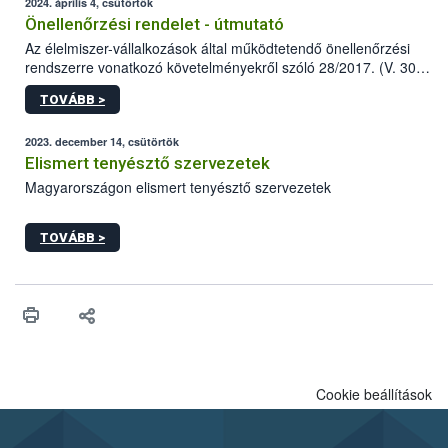
2024. április 4, csütörtök
Önellenőrzési rendelet - útmutató
Az élelmiszer-vállalkozások által működtetendő önellenőrzési
rendszerre vonatkozó követelményekről szóló 28/2017. (V. 30.)
FM rendelet (a továbbiakban: rendelet) 2023 novemberi
TOVÁBB >
módosítása komoly változást jelent a közép- és
nagyvállalkozások önellenőrzési tevékenységében.
2023. december 14, csütörtök
Elismert tenyésztő szervezetek
Magyarországon elismert tenyésztő szervezetek
TOVÁBB >
Cookie beállítások