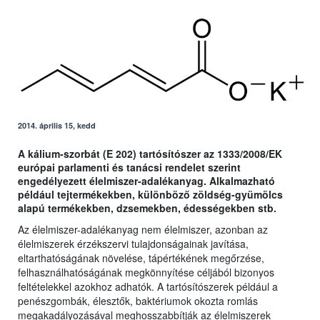
2014. április 15, kedd
A kálium-szorbát (E 202) tartósítószer az 1333/2008/EK
európai parlamenti és tanácsi rendelet szerint
engedélyezett élelmiszer-adalékanyag. Alkalmazható
például tejtermékekben, különböző zöldség-gyümölcs
alapú termékekben, dzsemekben, édességekben stb.
Az élelmiszer-adalékanyag nem élelmiszer, azonban az
élelmiszerek érzékszervi tulajdonságainak javítása,
eltarthatóságának növelése, tápértékének megőrzése,
felhasználhatóságának megkönnyítése céljából bizonyos
feltételekkel azokhoz adhatók. A tartósítószerek például a
penészgombák, élesztők, baktériumok okozta romlás
megakadályozásával meghosszabbítják az élelmiszerek