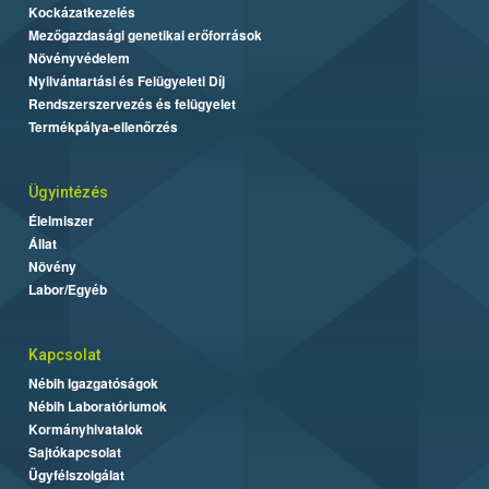
Kockázatkezelés
Mezőgazdasági genetikai erőforrások
Növényvédelem
Nyilvántartási és Felügyeleti Díj
Rendszerszervezés és felügyelet
Termékpálya-ellenőrzés
Ügyintézés
Élelmiszer
Állat
Növény
Labor/Egyéb
Kapcsolat
Nébih Igazgatóságok
Nébih Laboratóriumok
Kormányhivatalok
Sajtókapcsolat
Ügyfélszolgálat