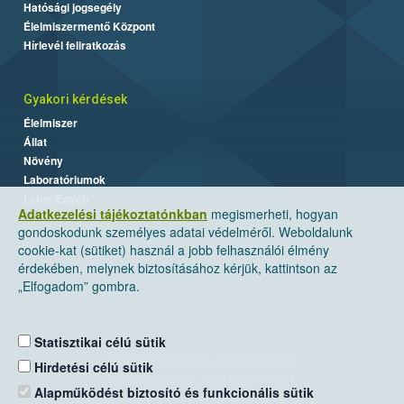
Hatósági jogsegély
Élelmiszermentő Központ
Hírlevél feliratkozás
Gyakori kérdések
Élelmiszer
Állat
Növény
Laboratóriumok
Labor/Egyéb
Adatkezelési tájékoztatónkban
megismerheti, hogyan
gondoskodunk személyes adatai védelméről. Weboldalunk
cookie-kat (sütiket) használ a jobb felhasználói élmény
érdekében, melynek biztosításához kérjük, kattintson az
„Elfogadom” gombra.
Statisztikai célú sütik
Nemzeti Élelmiszerlánc-biztonsági Hivatal
Hirdetési célú sütik
Cím: 1024 Budapest, Keleti Károly utca. 24.
Alapműködést biztosító és funkcionális sütik
Levelezési cím: 1525 Budapest. Pf. 30.