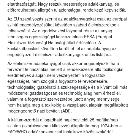
eltarthatóságát. Nagy részük mesterséges adalékanyag, és
előfordulhatnak allergén tulajdonsággal rendelkező képviselőik.
Az EU szabályozás szerint az adalékanyagokat csak az európai
szintű engedélyezésüket követően szabad élelmiszerekben
felhasználni. Az engedélyezési folyamat része az anyag
lehetséges egészségügyi kockázatainak EFSA (Európai
Élelmiszer-biztonsági Hatóság) általi értékelése. A
kockázatbecslést követően kerülhet fel az adalékanyag az
engedélyezett élelmiszer-adalékanyagok uniós listájára.
Az élelmiszer-adalékanyagot csak akkor engedélyezik, ha a
tervezett felhasználás mellett a rendelkezésre álló toxikológiai
eredmények alapján nem veszélyezteti a fogyasztók
egészségét, nem szolgál a fogyasztó félrevezetésére,
technológiailag igazolható a szükségessége és a kívánt cél más
módszerrel gazdaságosan és technológiailag nem érhető el,
valamint a fogyasztó szervezetébe jutott anyag mennyisége
nem haladja meg a toxikológiai vizsgálatok alapján megállapított
megengedhető napi bevitelt (ADI).
A kálium-szorbát elfogadható napi bevitelét 25 mg/ttkg/nap
szinten (szorbinsavban kifejezve) állapította meg 1974-ben a
FAO/WHO adalékanyagokkal foglalkozó közös szakértői