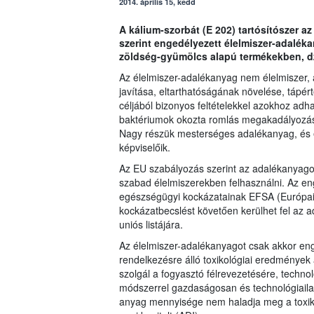
2014. április 15, kedd
A kálium-szorbát (E 202) tartósítószer a
szerint engedélyezett élelmiszer-adalék
zöldség-gyümölcs alapú termékekben, 
Az élelmiszer-adalékanyag nem élelmiszer, 
javítása, eltarthatóságának növelése, táp
céljából bizonyos feltételekkel azokhoz adh
baktériumok okozta romlás megakadályozásá
Nagy részük mesterséges adalékanyag, és e
képviselőik.
Az EU szabályozás szerint az adalékanyago
szabad élelmiszerekben felhasználni. Az en
egészségügyi kockázatainak EFSA (Európai É
kockázatbecslést követően kerülhet fel az 
uniós listájára.
Az élelmiszer-adalékanyagot csak akkor enge
rendelkezésre álló toxikológiai eredmények
szolgál a fogyasztó félrevezetésére, techno
módszerrel gazdaságosan és technológiailag
anyag mennyisége nem haladja meg a toxiko