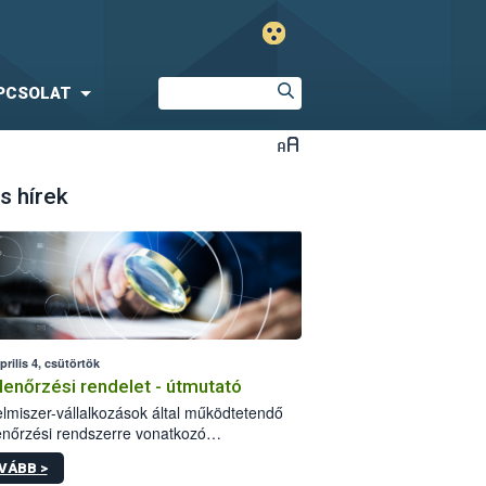
PCSOLAT
s hírek
prilis 4, csütörtök
lenőrzési rendelet - útmutató
elmiszer-vállalkozások által működtetendő
enőrzési rendszerre vonatkozó
elményekről szóló 28/2017. (V. 30.) FM
VÁBB >
let (a továbbiakban: rendelet) 2023