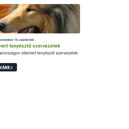
beri módosítása komoly változást jelent a
- és nagyvállalkozások önellenőrzési
enységében.
december 14, csütörtök
mert tenyésztő szervezetek
rországon elismert tenyésztő szervezetek
VÁBB >