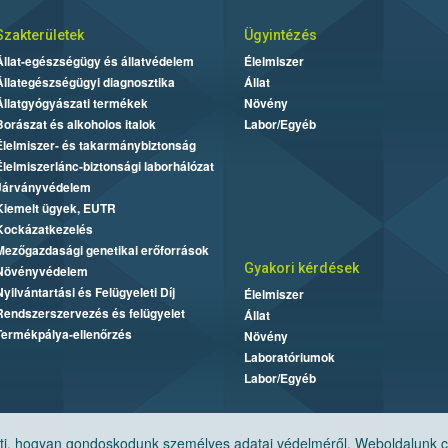
Szakterületek
Ügyintézés
Állat-egészségügy és állatvédelem
Élelmiszer
Állategészségügyi diagnosztika
Állat
Állatgyógyászati termékek
Növény
Borászat és alkoholos italok
Labor/Egyéb
Élelmiszer- és takarmánybiztonság
Élelmiszerlánc-biztonsági laborhálózat
Járványvédelem
Kiemelt ügyek, EUTR
Kockázatkezelés
Mezőgazdasági genetikai erőforrások
Gyakori kérdések
Növényvédelem
Nyilvántartási és Felügyeleti Díj
Élelmiszer
Rendszerszervezés és felügyelet
Állat
Termékpálya-ellenőrzés
Növény
Laboratóriumok
Labor/Egyéb
, hogyan gondoskodunk személyes adatai védelméről. Weboldalunk cook