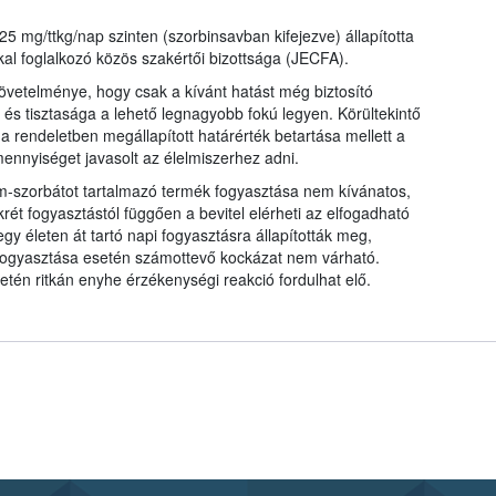
25 mg/ttkg/nap szinten (szorbinsavban kifejezve) állapította
foglalkozó közös szakértői bizottsága (JECFA).
övetelménye, hogy csak a kívánt hatást még biztosító
s tisztasága a lehető legnagyobb fokú legyen. Körültekintő
a rendeletben megállapított határérték betartása mellett a
ennyiséget javasolt az élelmiszerhez adni.
m-szorbátot tartalmazó termék fogyasztása nem kívánatos,
ét fogyasztástól függően a bevitel elérheti az elfogadható
egy életen át tartó napi fogyasztásra állapították meg,
fogyasztása esetén számottevő kockázat nem várható.
tén ritkán enyhe érzékenységi reakció fordulhat elő.