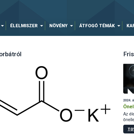
ÉLELMISZER
NÖVÉNY
ÁTFOGÓ TÉMÁK
KA
orbátról
Fris
2024. á
Önel
Az él
önell
követ
TO
rende