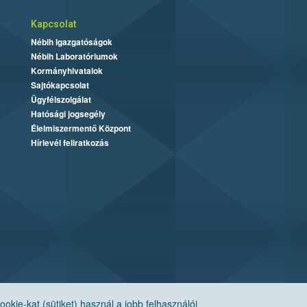
Kapcsolat
Nébih Igazgatóságok
Nébih Laboratóriumok
Kormányhivatalok
Sajtókapcsolat
Ügyfélszolgálat
Hatósági jogsegély
Élelmiszermentő Központ
Hírlevél feliratkozás
ie-kat (sütiket) használ a jobb felhasználói