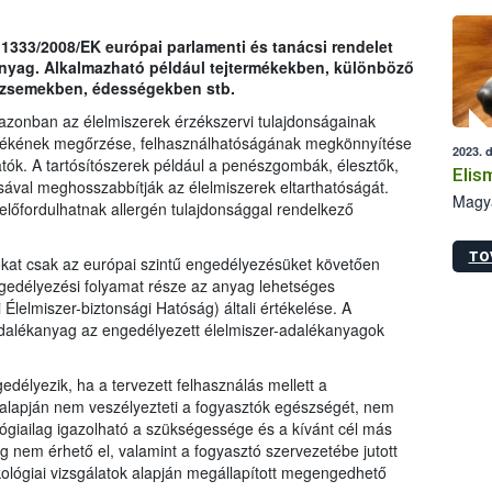
novem
közép
z 1333/2008/EK európai parlamenti és tanácsi rendelet
tevék
anyag. Alkalmazható például tejtermékekben, különböző
dzsemekben, édességekben stb.
azonban az élelmiszerek érzékszervi tulajdonságainak
értékének megőrzése, felhasználhatóságának megkönnyítése
2023. 
atók. A tartósítószerek például a penészgombák, élesztők,
Elis
val meghosszabbítják az élelmiszerek eltarthatóságát.
Magya
lőfordulhatnak allergén tulajdonsággal rendelkező
TO
kat csak az európai szintű engedélyezésüket követően
gedélyezési folyamat része az anyag lehetséges
lelmiszer-biztonsági Hatóság) általi értékelése. A
adalékanyag az engedélyezett élelmiszer-adalékanyagok
délyezik, ha a tervezett felhasználás mellett a
 alapján nem veszélyezteti a fogyasztók egészségét, nem
lógiailag igazolható a szükségessége és a kívánt cél más
 nem érhető el, valamint a fogyasztó szervezetébe jutott
lógiai vizsgálatok alapján megállapított megengedhető