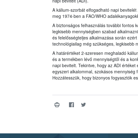
napi bevitelt (ADI).
A kálium-szorbát elfogadható napi bevitelét 
meg 1974-ben a FAO/WHO adalékanyagokkal 
A biztonságos felhasználás további fontos k
legkisebb mennyiségben szabad alkalmazni é
és felelősségteljes alkalmazása során ezért 
technológiailag még szükséges, legkisebb m
A határértéket 2-szeresen meghaladó káliu
és a termékben lévő mennyiségtől és a konkr
napi bevitelt. Tekintve, hogy az ADI értéket 
egyszeri alkalommal, szokásos mennyiség 
Hozzátesszük, hogy bizonyos fogyasztók ese