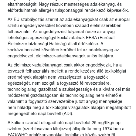
eltarthatóságát. Nagy részük mesterséges adalékanyag, és
előfordulhatnak allergén tulajdonsággal rendelkező képviselőik.
Az EU szabályozás szerint az adalékanyagokat csak az európai
szintű engedélyezésüket követően szabad élelmiszerekben
felhasználni. Az engedélyezési folyamat része az anyag
lehetséges egészségügyi kockázatainak EFSA (Európai
Élelmiszer-biztonsági Hatóság) általi értékelése. A
kockázatbecslést követően kerülhet fel az adalékanyag az
engedélyezett élelmiszer-adalékanyagok uniós listájára.
Az élelmiszer-adalékanyagot csak akkor engedélyezik, ha a
tervezett felhasználás mellett a rendelkezésre álló toxikológiai
eredmények alapján nem veszélyezteti a fogyasztók
egészségét, nem szolgál a fogyasztó félrevezetésére,
technológiailag igazolható a szükségessége és a kívánt cél más
módszerrel gazdaságosan és technológiailag nem érhető el,
valamint a fogyasztó szervezetébe jutott anyag mennyisége
nem haladja meg a toxikológiai vizsgálatok alapján megállapított
megengedhető napi bevitelt (ADI).
A kálium-szorbát elfogadható napi bevitelét 25 mg/ttkg/nap
szinten (szorbinsavban kifejezve) állapította meg 1974-ben a
FAO/WHO adalékanyagokkal foglalkozó közös szakértői