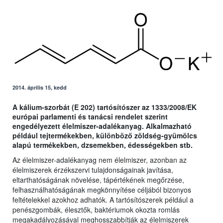
2014. április 15, kedd
A kálium-szorbát (E 202) tartósítószer az 1333/2008/EK
európai parlamenti és tanácsi rendelet szerint
engedélyezett élelmiszer-adalékanyag. Alkalmazható
például tejtermékekben, különböző zöldség-gyümölcs
alapú termékekben, dzsemekben, édességekben stb.
Az élelmiszer-adalékanyag nem élelmiszer, azonban az
élelmiszerek érzékszervi tulajdonságainak javítása,
eltarthatóságának növelése, tápértékének megőrzése,
felhasználhatóságának megkönnyítése céljából bizonyos
feltételekkel azokhoz adhatók. A tartósítószerek például a
penészgombák, élesztők, baktériumok okozta romlás
megakadályozásával meghosszabbítják az élelmiszerek