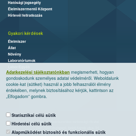
Hatósági jogsegély
Élelmiszermentő Központ
Hírlevél feliratkozás
Gyakori kérdések
Élelmiszer
Állat
Növény
Laboratóriumok
Labor/Egyéb
Adatkezelési tájékoztatónkban
megismerheti, hogyan
gondoskodunk személyes adatai védelméről. Weboldalunk
cookie-kat (sütiket) használ a jobb felhasználói élmény
érdekében, melynek biztosításához kérjük, kattintson az
„Elfogadom” gombra.
Statisztikai célú sütik
Nemzeti Élelmiszerlánc-biztonsági Hivatal
Hirdetési célú sütik
Cím: 1024 Budapest, Keleti Károly utca. 24.
Alapműködést biztosító és funkcionális sütik
Levelezési cím: 1525 Budapest. Pf. 30.