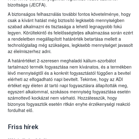
bizottsága (JECFA).
A biztonságos felhasználás további fontos követelménye, hogy
csak a kívánt hatást még biztosító legkisebb mennyiségben
szabad alkalmazni és tisztasága a lehető legnagyobb fokú
legyen. Körültekintő és felelősségteljes alkalmazása során ezért
a rendeletben megállapított határérték betartása mellett a
technológiailag még szükséges, legkisebb mennyiséget javasolt
az élelmiszerhez adni.
A határértéket 2-szeresen meghaladó kálium-szorbátot
tartalmazó termék fogyasztása nem kívánatos, és a termékben
lévő mennyiségtől és a konkrét fogyasztástól függően a bevitel
elérheti az elfogadható napi bevitelt. Tekintve, hogy az ADI
értéket egy életen át tartó napi fogyasztásra állapították meg,
egyszeri alkalommal, szokásos mennyiség fogyasztása esetén
számottevő kockázat nem várható. Hozzátesszük, hogy
bizonyos fogyasztók esetén ritkán enyhe érzékenységi reakció
fordulhat elő.
Friss hírek