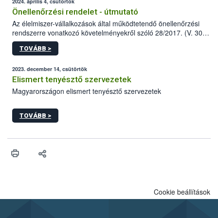
2024. április 4, csütörtök
Önellenőrzési rendelet - útmutató
Az élelmiszer-vállalkozások által működtetendő önellenőrzési
rendszerre vonatkozó követelményekről szóló 28/2017. (V. 30.)
FM rendelet (a továbbiakban: rendelet) 2023 novemberi
TOVÁBB >
módosítása komoly változást jelent a közép- és
nagyvállalkozások önellenőrzési tevékenységében.
2023. december 14, csütörtök
Elismert tenyésztő szervezetek
Magyarországon elismert tenyésztő szervezetek
TOVÁBB >
Cookie beállítások