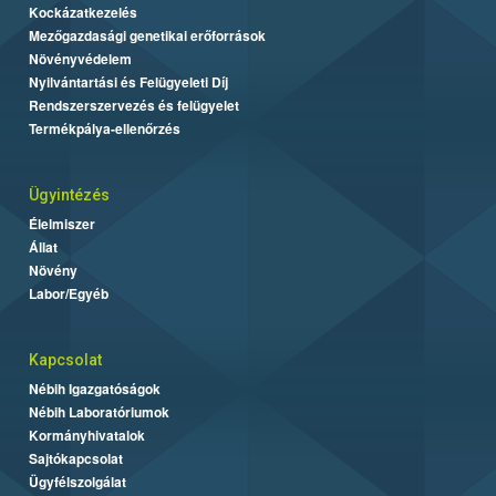
Kockázatkezelés
Mezőgazdasági genetikai erőforrások
Növényvédelem
Nyilvántartási és Felügyeleti Díj
Rendszerszervezés és felügyelet
Termékpálya-ellenőrzés
Ügyintézés
Élelmiszer
Állat
Növény
Labor/Egyéb
Kapcsolat
Nébih Igazgatóságok
Nébih Laboratóriumok
Kormányhivatalok
Sajtókapcsolat
Ügyfélszolgálat