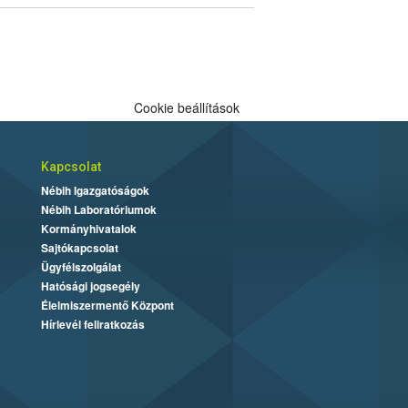
Cookie beállítások
Kapcsolat
Nébih Igazgatóságok
Nébih Laboratóriumok
Kormányhivatalok
Sajtókapcsolat
Ügyfélszolgálat
Hatósági jogsegély
Élelmiszermentő Központ
Hírlevél feliratkozás