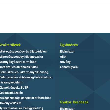
Szakterületek
Ügyintézés
Állat-egészségügy és állatvédelem
Élelmiszer
Állategészségügyi diagnosztika
Állat
Állatgyógyászati termékek
Növény
Borászat és alkoholos italok
Labor/Egyéb
Élelmiszer- és takarmánybiztonság
Élelmiszerlánc-biztonsági laborhálózat
Járványvédelem
Kiemelt ügyek, EUTR
Kockázatkezelés
Mezőgazdasági genetikai erőforrások
Gyakori kérdések
Növényvédelem
Nyilvántartási és Felügyeleti Díj
Élelmiszer