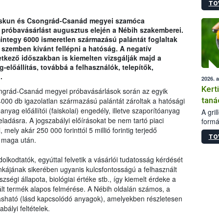
TO
módos
egész
Kiskun és Csongrád-Csanád megyei szamóca
felha
 próbavásárlást augusztus elején a Nébih szakemberei.
célja
ntegy 6000 ismeretlen származású palántát foglaltak
lehet
 szemben kívánt fellépni a hatóság. A negatív
Az Or
vetkező időszakban is kiemelten vizsgálják majd a
felha
-előállítás, továbbá a felhasználók, telepítők,
terme
.
2026. 
Kert
ongrád-Csanád megyei próbavásárlások során az egyik
taná
00 db igazolatlan származású palántát zároltak a hatósági
yag előállítói (faiskolai) engedély, illetve szaporítóanyag
A gri
ladásra. A jogszabályi előírásokat be nem tartó piaci
formá
mely akár 250 000 forinttól 5 millió forintig terjedő
romlá
TO
szapo
 maga után.
sütög
techni
dolkodtatók, egyúttal felvetik a vásárlói tudatosság kérdését
alapa
kájának sikerében ugyanis kulcsfontosságú a felhasznált
higié
gi állapota, biológiai értéke stb., így kiemelt érdeke a
hőkez
ált termék alapos felmérése. A Nébih oldalán számos, a
tárol
lvasható (lásd kapcsolódó anyagok), amelyekben részletesen
Hivat
bályi feltételek.
a biz