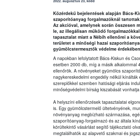
2022. augusztus 23, kedd
Közérdekű bejelentések alapján Bács-
szaporítóanyag forgalmazóknál tartottak
Az akcióval, amelynek során összesen mi
le, az illegálisan működő forgalmazókkal
tapasztalat miatt a Nébih ellenőrei a kö
területet a minőségi hazai szaporítóanyag
gyümölcstermesztők védelme érdekében
A napokban lefolytatott Bács-Kiskun és Cs
esetben 2000 db, míg a másik alkalommal 40
ellenőrök. A növényeket gyümölcs szaporítóan
nagykereskedelmi engedély nélkül kínálták e
szereplőkkel szemben hatósági eljárás indul, 
minőségvédelmi bírság kiszabását vonhatja
A helyszíni ellenőrzések tapasztalatai elgon
is. Egy gyümölcstermelő ültetvényének, mun
növényanyag megbízható származása, egészsé
szaporítóanyag-forgalmazó és az általa kín
körültekintő vásárlást segítő tájékoztató o
megtalálhatók az alapvető szakmai és jogsza