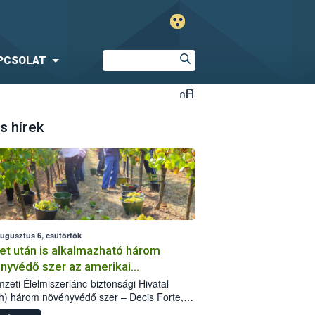
PCSOLAT
s hírek
augusztus 6, csütörtök
et után is alkalmazható három
nyvédő szer az amerikai
őkabóca ellen
zeti Élelmiszerlánc-biztonsági Hivatal
h) három növényvédő szer – Decis Forte,
an 24 EW, Oroganic – engedélyokiratát