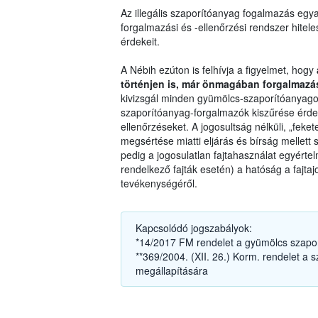
Az illegális szaporítóanyag fogalmazás egyar
forgalmazási és -ellenőrzési rendszer hitel
érdekeit.
A Nébih ezúton is felhívja a figyelmet, hogy
történjen is, már önmagában forgalmaz
kivizsgál minden gyümölcs-szaporítóanyagot 
szaporítóanyag-forgalmazók kiszűrése érde
ellenőrzéseket. A jogosultság nélküli, „feke
megsértése miatti eljárás és bírság mellet
pedig a jogosulatlan fajtahasználat egyérte
rendelkező fajták esetén) a hatóság a fajtajo
tevékenységéről.
Kapcsolódó jogszabályok:
*14/2017 FM rendelet a gyümölcs szaporí
**369/2004. (XII. 26.) Korm. rendelet a
megállapítására