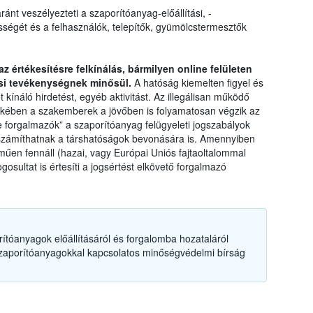
ánt veszélyezteti a szaporítóanyag-előállítási, -
ességét és a felhasználók, telepítők, gyümölcstermesztők
az értékesítésre felkínálás, bármilyen online felületen
ási tevékenységnek minősül.
A hatóság kiemelten figyel és
kínáló hirdetést, egyéb aktivitást. Az illegálisan működő
kében a szakemberek a jövőben is folyamatosan végzik az
te forgalmazók” a szaporítóanyag felügyeleti jogszabályok
t számíthatnak a társhatóságok bevonására is. Amennyiben
lműen fennáll (hazai, vagy Európai Uniós fajtaoltalommal
gosultat is értesíti a jogsértést elkövető forgalmazó
tóanyagok előállításáról és forgalomba hozataláról
 szaporítóanyagokkal kapcsolatos minőségvédelmi bírság