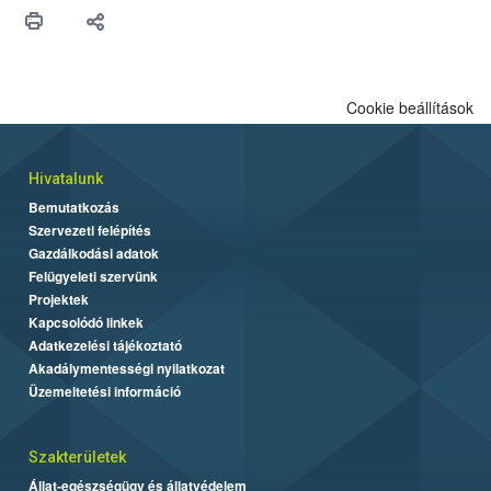
védekezésre. Az Oroganic készítmény kis kiszerelésben kiskerti
felhasználók számára is elérhető és ökológiai termesztésben is
engedélyezett.
Cookie beállítások
Hivatalunk
Bemutatkozás
Szervezeti felépítés
Gazdálkodási adatok
Felügyeleti szervünk
Projektek
Kapcsolódó linkek
Adatkezelési tájékoztató
Akadálymentességi nyilatkozat
Üzemeltetési információ
Szakterületek
Állat-egészségügy és állatvédelem