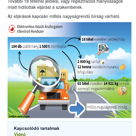
További 18 tételnél jelölési, vagy regisztrációs hiányosságok
miatt indítottak eljárást a szakemberek.
Az eljárások kapcsán milliós nagyságrendű bírság várható.
Kapcsolódó tartalmak
Videó