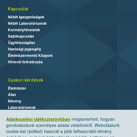
Kapcsolat
Nébih Igazgatóságok
Nébih Laboratóriumok
Kormányhivatalok
Sajtókapcsolat
Ügyfélszolgálat
Hatósági jogsegély
Élelmiszermentő Központ
Hírlevél feliratkozás
Gyakori kérdések
Élelmiszer
Állat
Növény
Laboratóriumok
Labor/Egyéb
Adatkezelési tájékoztatónkban
megismerheti, hogyan
gondoskodunk személyes adatai védelméről. Weboldalunk
cookie-kat (sütiket) használ a jobb felhasználói élmény