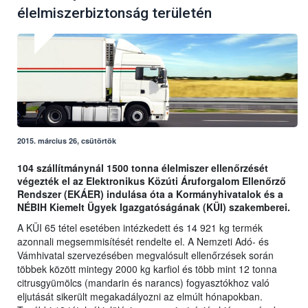
élelmiszerbiztonság területén
2015. március 26, csütörtök
104 szállítmánynál 1500 tonna élelmiszer ellenőrzését
végezték el az Elektronikus Közúti Áruforgalom Ellenőrző
Rendszer (EKÁER) indulása óta a Kormányhivatalok és a
NÉBIH Kiemelt Ügyek Igazgatóságának (KÜI) szakemberei.
A KÜI 65 tétel esetében intézkedett és 14 921 kg termék
azonnali megsemmisítését rendelte el. A Nemzeti Adó- és
Vámhivatal szervezésében megvalósult ellenőrzések során
többek között mintegy 2000 kg karfiol és több mint 12 tonna
citrusgyümölcs (mandarin és narancs) fogyasztókhoz való
eljutását sikerült megakadályozni az elmúlt hónapokban.