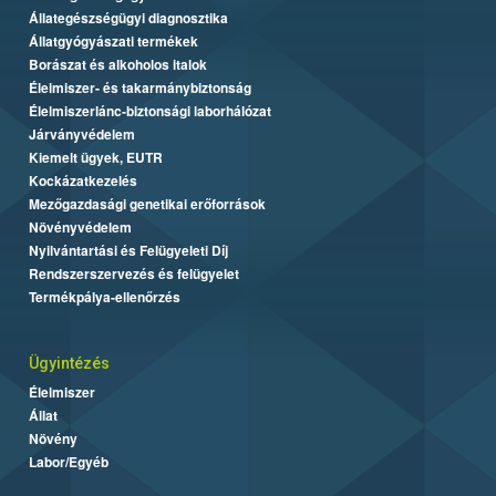
Állategészségügyi diagnosztika
Állatgyógyászati termékek
Borászat és alkoholos italok
Élelmiszer- és takarmánybiztonság
Élelmiszerlánc-biztonsági laborhálózat
Járványvédelem
Kiemelt ügyek, EUTR
Kockázatkezelés
Mezőgazdasági genetikai erőforrások
Növényvédelem
Nyilvántartási és Felügyeleti Díj
Rendszerszervezés és felügyelet
Termékpálya-ellenőrzés
Ügyintézés
Élelmiszer
Állat
Növény
Labor/Egyéb