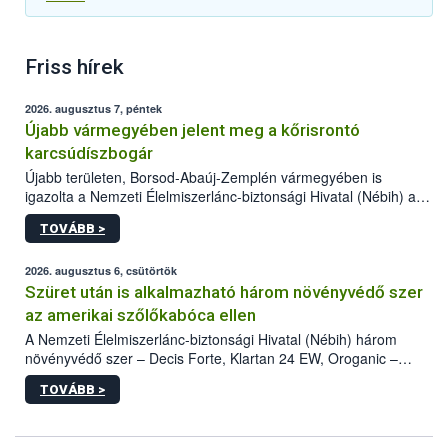
Friss hírek
2026. augusztus 7, péntek
Újabb vármegyében jelent meg a kőrisrontó
karcsúdíszbogár
Újabb területen, Borsod-Abaúj-Zemplén vármegyében is
igazolta a Nemzeti Élelmiszerlánc-biztonsági Hivatal (Nébih) a
kőrisrontó karcsúdíszbogár (Agrilus planipennis) jelenlétét. A
TOVÁBB >
kártevőt nem csak színcsapdában találták meg, de már fertőzött
fában is azonosították. A növényvédelmi szakemberek folytatják
az intenzív felderítést, emellett az intézkedéseket a szlovák
2026. augusztus 6, csütörtök
hatósággal is összehangolják a terjedés megállítása érdekében.
Szüret után is alkalmazható három növényvédő szer
az amerikai szőlőkabóca ellen
A Nemzeti Élelmiszerlánc-biztonsági Hivatal (Nébih) három
növényvédő szer – Decis Forte, Klartan 24 EW, Oroganic –
engedélyokiratát módosította, így azok a szüretet követően,
TOVÁBB >
egészen a vesszőérettség (BBCH 91) stádiumáig
felhasználhatóak a szőlőben. A kiterjesztések célja, hogy a korai
érésű szőlőkben is legyen lehetőség a károsító elleni további