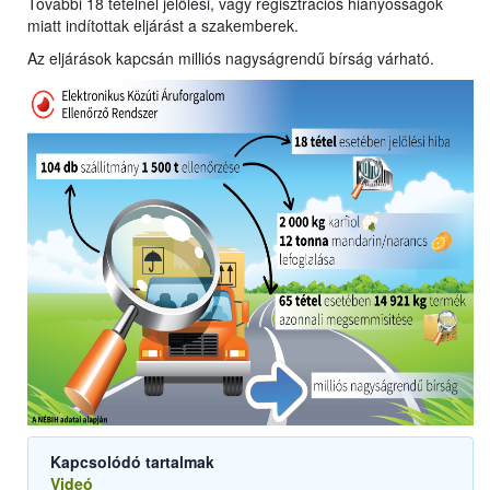
További 18 tételnél jelölési, vagy regisztrációs hiányosságok
miatt indítottak eljárást a szakemberek.
Az eljárások kapcsán milliós nagyságrendű bírság várható.
Kapcsolódó tartalmak
Videó