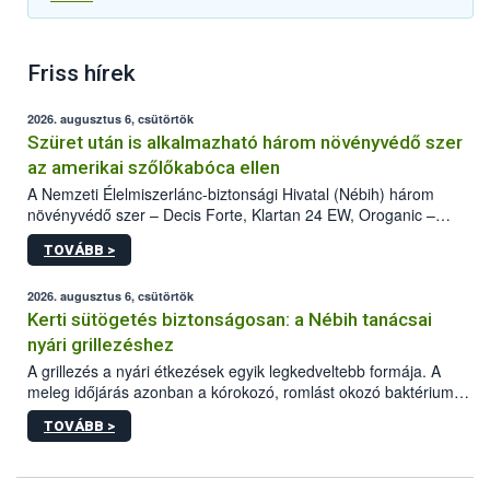
Friss hírek
2026. augusztus 6, csütörtök
Szüret után is alkalmazható három növényvédő szer
az amerikai szőlőkabóca ellen
A Nemzeti Élelmiszerlánc-biztonsági Hivatal (Nébih) három
növényvédő szer – Decis Forte, Klartan 24 EW, Oroganic –
engedélyokiratát módosította, így azok a szüretet követően,
TOVÁBB >
egészen a vesszőérettség (BBCH 91) stádiumáig
felhasználhatóak a szőlőben. A kiterjesztések célja, hogy a korai
érésű szőlőkben is legyen lehetőség a károsító elleni további
2026. augusztus 6, csütörtök
védekezésre. Az Oroganic készítmény kis kiszerelésben kiskerti
Kerti sütögetés biztonságosan: a Nébih tanácsai
felhasználók számára is elérhető és ökológiai termesztésben is
nyári grillezéshez
engedélyezett.
A grillezés a nyári étkezések egyik legkedveltebb formája. A
meleg időjárás azonban a kórokozó, romlást okozó baktériumok
gyorsabb szaporodásának is kedvez. A szabadtéri sütögetés
TOVÁBB >
ezért nem csupán a megfelelő sütési technikáról szól: legalább
ilyen fontos az alapanyagok biztonságos kezelése, az alapvető
higiéniai szabályok betartása, a megfelelő hőkezelés, valamint a