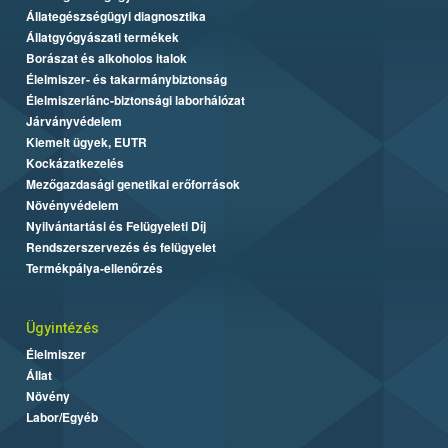
Állategészségügyi diagnosztika
Állatgyógyászati termékek
Borászat és alkoholos italok
Élelmiszer- és takarmánybiztonság
Élelmiszerlánc-biztonsági laborhálózat
Járványvédelem
Kiemelt ügyek, EUTR
Kockázatkezelés
Mezőgazdasági genetikai erőforrások
Növényvédelem
Nyilvántartási és Felügyeleti Díj
Rendszerszervezés és felügyelet
Termékpálya-ellenőrzés
Ügyintézés
Élelmiszer
Állat
Növény
Labor/Egyéb