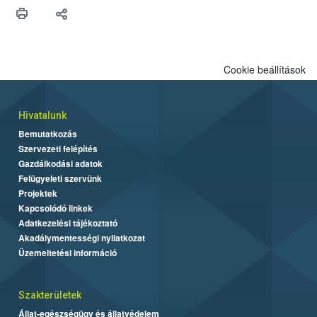
maradékok szakszerű tárolása. A Nemzeti Élelmiszerlánc-
biztonsági Hivatal (Nébih) Oktatási Programja összegyűjtötte a
biztonságos grillezés legfontosabb tudnivalóit.
Cookie beállítások
Hivatalunk
Bemutatkozás
Szervezeti felépítés
Gazdálkodási adatok
Felügyeleti szervünk
Projektek
Kapcsolódó linkek
Adatkezelési tájékoztató
Akadálymentességi nyilatkozat
Üzemeltetési információ
Szakterületek
Állat-egészségügy és állatvédelem