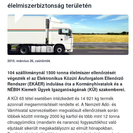
élelmiszerbiztonság területén
2015. március 26, csütörtök
104 szállítmánynál 1500 tonna élelmiszer ellenőrzését
végezték el az Elektronikus Közúti Áruforgalom Ellenőrző
Rendszer (EKÁER) indulása óta a Kormányhivatalok és a
NÉBIH Kiemelt Ügyek Igazgatóságának (KÜI) szakemberei.
A KÜI 65 tétel esetében intézkedett és 14 921 kg termék
azonnali megsemmisítését rendelte el. A Nemzeti Adó- és
Vámhivatal szervezésében megvalósult ellenőrzések során
többek között mintegy 2000 kg karfiol és több mint 12 tonna
citrusgyümölcs (mandarin és narancs) fogyasztókhoz való
eljutását sikerült megakadályozni az elmúlt hónapokban.