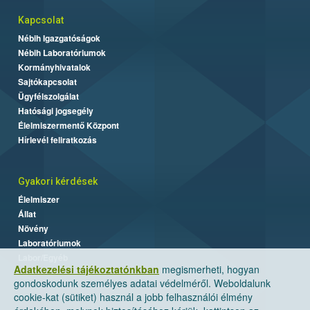
Kapcsolat
Nébih Igazgatóságok
Nébih Laboratóriumok
Kormányhivatalok
Sajtókapcsolat
Ügyfélszolgálat
Hatósági jogsegély
Élelmiszermentő Központ
Hírlevél feliratkozás
Gyakori kérdések
Élelmiszer
Állat
Növény
Laboratóriumok
Labor/Egyéb
Adatkezelési tájékoztatónkban
megismerheti, hogyan
gondoskodunk személyes adatai védelméről. Weboldalunk
cookie-kat (sütiket) használ a jobb felhasználói élmény