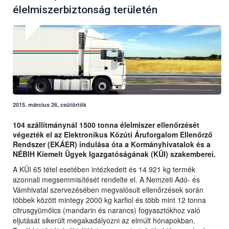
élelmiszerbiztonság területén
2015. március 26, csütörtök
104 szállítmánynál 1500 tonna élelmiszer ellenőrzését
végezték el az Elektronikus Közúti Áruforgalom Ellenőrző
Rendszer (EKÁER) indulása óta a Kormányhivatalok és a
NÉBIH Kiemelt Ügyek Igazgatóságának (KÜI) szakemberei.
A KÜI 65 tétel esetében intézkedett és 14 921 kg termék
azonnali megsemmisítését rendelte el. A Nemzeti Adó- és
Vámhivatal szervezésében megvalósult ellenőrzések során
többek között mintegy 2000 kg karfiol és több mint 12 tonna
citrusgyümölcs (mandarin és narancs) fogyasztókhoz való
eljutását sikerült megakadályozni az elmúlt hónapokban.