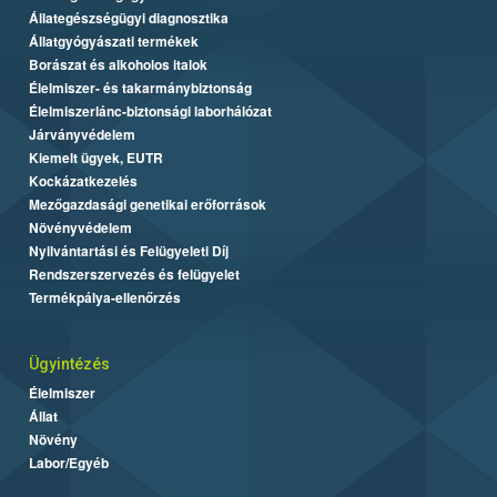
Állategészségügyi diagnosztika
Állatgyógyászati termékek
Borászat és alkoholos italok
Élelmiszer- és takarmánybiztonság
Élelmiszerlánc-biztonsági laborhálózat
Járványvédelem
Kiemelt ügyek, EUTR
Kockázatkezelés
Mezőgazdasági genetikai erőforrások
Növényvédelem
Nyilvántartási és Felügyeleti Díj
Rendszerszervezés és felügyelet
Termékpálya-ellenőrzés
Ügyintézés
Élelmiszer
Állat
Növény
Labor/Egyéb