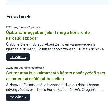
Friss hírek
2026. augusztus 7, péntek
Újabb vármegyében jelent meg a kőrisrontó
karcsúdíszbogár
Újabb területen, Borsod-Abaúj-Zemplén vármegyében is
igazolta a Nemzeti Élelmiszerlánc-biztonsági Hivatal (Nébih) a
kőrisrontó karcsúdíszbogár (Agrilus planipennis) jelenlétét. A
TOVÁBB >
kártevőt nem csak színcsapdában találták meg, de már fertőzött
fában is azonosították. A növényvédelmi szakemberek folytatják
az intenzív felderítést, emellett az intézkedéseket a szlovák
2026. augusztus 6, csütörtök
hatósággal is összehangolják a terjedés megállítása érdekében.
Szüret után is alkalmazható három növényvédő szer
az amerikai szőlőkabóca ellen
A Nemzeti Élelmiszerlánc-biztonsági Hivatal (Nébih) három
növényvédő szer – Decis Forte, Klartan 24 EW, Oroganic –
engedélyokiratát módosította, így azok a szüretet követően,
TOVÁBB >
egészen a vesszőérettség (BBCH 91) stádiumáig
felhasználhatóak a szőlőben. A kiterjesztések célja, hogy a korai
érésű szőlőkben is legyen lehetőség a károsító elleni további