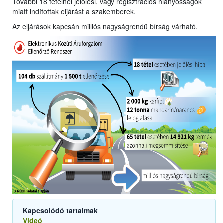
További 18 tételnél jelölési, vagy regisztrációs hiányosságok
miatt indítottak eljárást a szakemberek.
Az eljárások kapcsán milliós nagyságrendű bírság várható.
Kapcsolódó tartalmak
Videó