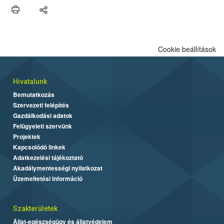
védekezésre. Az Oroganic készítmény kis kiszerelésben kiskerti
felhasználók számára is elérhető és ökológiai termesztésben is
engedélyezett.
Cookie beállítások
Hivatalunk
Bemutatkozás
Szervezeti felépítés
Gazdálkodási adatok
Felügyeleti szervünk
Projektek
Kapcsolódó linkek
Adatkezelési tájékoztató
Akadálymentességi nyilatkozat
Üzemeltetési információ
Szakterületek
Állat-egészségügy és állatvédelem