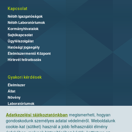
Kapcsolat
Nébih Igazgatóságok
Nébih Laboratóriumok
Kormányhivatalok
Sajtókapcsolat
Ügyfélszolgálat
Hatósági jogsegély
Élelmiszermentő Központ
Hírlevél feliratkozás
Gyakori kérdések
Élelmiszer
Állat
Növény
Laboratóriumok
Labor/Egyéb
Adatkezelési tájékoztatónkban
megismerheti, hogyan
gondoskodunk személyes adatai védelméről. Weboldalunk
cookie-kat (sütiket) használ a jobb felhasználói élmény