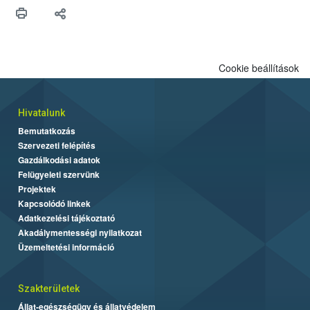
maradékok szakszerű tárolása. A Nemzeti Élelmiszerlánc-
biztonsági Hivatal (Nébih) Oktatási Programja összegyűjtötte a
biztonságos grillezés legfontosabb tudnivalóit.
Cookie beállítások
Hivatalunk
Bemutatkozás
Szervezeti felépítés
Gazdálkodási adatok
Felügyeleti szervünk
Projektek
Kapcsolódó linkek
Adatkezelési tájékoztató
Akadálymentességi nyilatkozat
Üzemeltetési információ
Szakterületek
Állat-egészségügy és állatvédelem