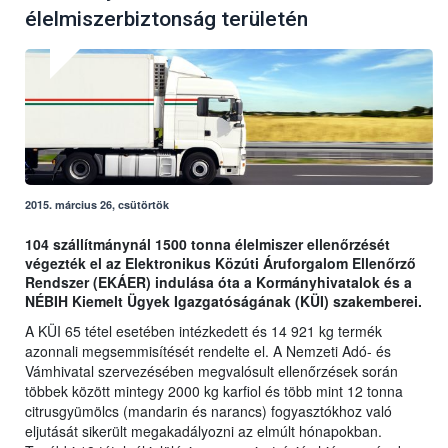
élelmiszerbiztonság területén
2015. március 26, csütörtök
104 szállítmánynál 1500 tonna élelmiszer ellenőrzését
végezték el az Elektronikus Közúti Áruforgalom Ellenőrző
Rendszer (EKÁER) indulása óta a Kormányhivatalok és a
NÉBIH Kiemelt Ügyek Igazgatóságának (KÜI) szakemberei.
A KÜI 65 tétel esetében intézkedett és 14 921 kg termék
azonnali megsemmisítését rendelte el. A Nemzeti Adó- és
Vámhivatal szervezésében megvalósult ellenőrzések során
többek között mintegy 2000 kg karfiol és több mint 12 tonna
citrusgyümölcs (mandarin és narancs) fogyasztókhoz való
eljutását sikerült megakadályozni az elmúlt hónapokban.