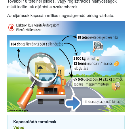
További 18 tételnél jelölési, vagy regisztrációs hiányosságok
miatt indítottak eljárást a szakemberek.
Az eljárások kapcsán milliós nagyságrendű bírság várható.
Kapcsolódó tartalmak
Videó