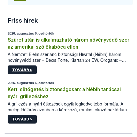
Friss hírek
2026. augusztus 6, csütörtök
Szüret után is alkalmazható három növényvédő szer
az amerikai szőlőkabóca ellen
A Nemzeti Élelmiszerlánc-biztonsági Hivatal (Nébih) három
növényvédő szer – Decis Forte, Klartan 24 EW, Oroganic –
engedélyokiratát módosította, így azok a szüretet követően,
TOVÁBB >
egészen a vesszőérettség (BBCH 91) stádiumáig
felhasználhatóak a szőlőben. A kiterjesztések célja, hogy a korai
érésű szőlőkben is legyen lehetőség a károsító elleni további
2026. augusztus 6, csütörtök
védekezésre. Az Oroganic készítmény kis kiszerelésben kiskerti
Kerti sütögetés biztonságosan: a Nébih tanácsai
felhasználók számára is elérhető és ökológiai termesztésben is
nyári grillezéshez
engedélyezett.
A grillezés a nyári étkezések egyik legkedveltebb formája. A
meleg időjárás azonban a kórokozó, romlást okozó baktériumok
gyorsabb szaporodásának is kedvez. A szabadtéri sütögetés
TOVÁBB >
ezért nem csupán a megfelelő sütési technikáról szól: legalább
ilyen fontos az alapanyagok biztonságos kezelése, az alapvető
higiéniai szabályok betartása, a megfelelő hőkezelés, valamint a