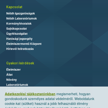
Kapcsolat
Nébih Igazgatóságok
Nébih Laboratóriumok
Kormányhivatalok
Sajtókapcsolat
Ügyfélszolgálat
Hatósági jogsegély
Élelmiszermentő Központ
Hírlevél feliratkozás
Gyakori kérdések
Élelmiszer
Állat
Növény
Laboratóriumok
Labor/Egyéb
Adatkezelési tájékoztatónkban
megismerheti, hogyan
gondoskodunk személyes adatai védelméről. Weboldalunk
cookie-kat (sütiket) használ a jobb felhasználói élmény