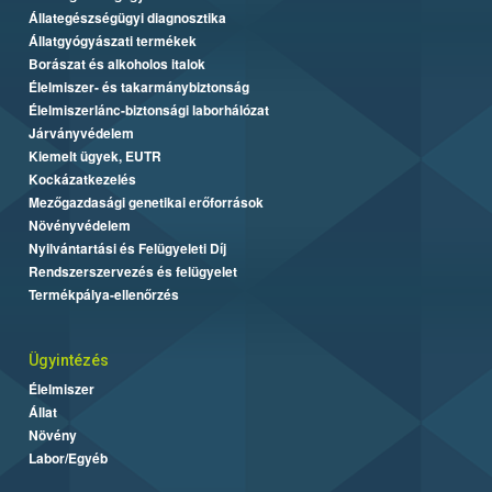
Állategészségügyi diagnosztika
Állatgyógyászati termékek
Borászat és alkoholos italok
Élelmiszer- és takarmánybiztonság
Élelmiszerlánc-biztonsági laborhálózat
Járványvédelem
Kiemelt ügyek, EUTR
Kockázatkezelés
Mezőgazdasági genetikai erőforrások
Növényvédelem
Nyilvántartási és Felügyeleti Díj
Rendszerszervezés és felügyelet
Termékpálya-ellenőrzés
Ügyintézés
Élelmiszer
Állat
Növény
Labor/Egyéb