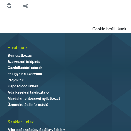
maradékok szakszerű tárolása. A Nemzeti Élelmiszerlánc-
biztonsági Hivatal (Nébih) Oktatási Programja összegyűjtötte a
biztonságos grillezés legfontosabb tudnivalóit.
Cookie beállítások
Hivatalunk
Bemutatkozás
Szervezeti felépítés
Gazdálkodási adatok
Felügyeleti szervünk
Projektek
Kapcsolódó linkek
Adatkezelési tájékoztató
Akadálymentességi nyilatkozat
Üzemeltetési információ
Szakterületek
Állat-egészségügy és állatvédelem