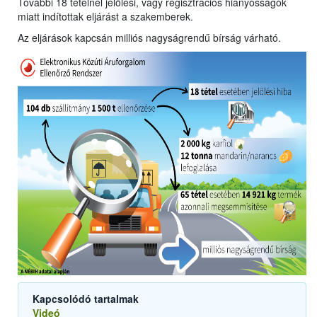
További 18 tételnél jelölési, vagy regisztrációs hiányosságok
miatt indítottak eljárást a szakemberek.
Az eljárások kapcsán milliós nagyságrendű bírság várható.
Kapcsolódó tartalmak
Videó