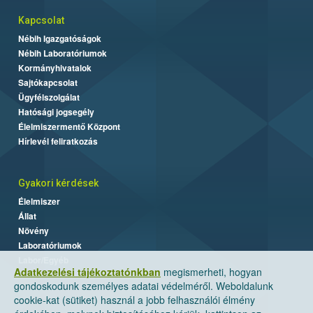
Kapcsolat
Nébih Igazgatóságok
Nébih Laboratóriumok
Kormányhivatalok
Sajtókapcsolat
Ügyfélszolgálat
Hatósági jogsegély
Élelmiszermentő Központ
Hírlevél feliratkozás
Gyakori kérdések
Élelmiszer
Állat
Növény
Laboratóriumok
Labor/Egyéb
Adatkezelési tájékoztatónkban
megismerheti, hogyan
gondoskodunk személyes adatai védelméről. Weboldalunk
cookie-kat (sütiket) használ a jobb felhasználói élmény