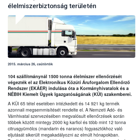
élelmiszerbiztonság területén
2015. március 26, csütörtök
104 szállítmánynál 1500 tonna élelmiszer ellenőrzését
végezték el az Elektronikus Közúti Áruforgalom Ellenőrző
Rendszer (EKÁER) indulása óta a Kormányhivatalok és a
NÉBIH Kiemelt Ügyek Igazgatóságának (KÜI) szakemberei.
A KÜI 65 tétel esetében intézkedett és 14 921 kg termék
azonnali megsemmisítését rendelte el. A Nemzeti Adó- és
Vámhivatal szervezésében megvalósult ellenőrzések során
többek között mintegy 2000 kg karfiol és több mint 12 tonna
citrusgyümölcs (mandarin és narancs) fogyasztókhoz való
eljutását sikerült megakadályozni az elmúlt hónapokban.