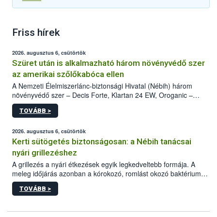
Friss hírek
2026. augusztus 6, csütörtök
Szüret után is alkalmazható három növényvédő szer
az amerikai szőlőkabóca ellen
A Nemzeti Élelmiszerlánc-biztonsági Hivatal (Nébih) három
növényvédő szer – Decis Forte, Klartan 24 EW, Oroganic –
engedélyokiratát módosította, így azok a szüretet követően,
TOVÁBB >
egészen a vesszőérettség (BBCH 91) stádiumáig
felhasználhatóak a szőlőben. A kiterjesztések célja, hogy a korai
érésű szőlőkben is legyen lehetőség a károsító elleni további
2026. augusztus 6, csütörtök
védekezésre. Az Oroganic készítmény kis kiszerelésben kiskerti
Kerti sütögetés biztonságosan: a Nébih tanácsai
felhasználók számára is elérhető és ökológiai termesztésben is
nyári grillezéshez
engedélyezett.
A grillezés a nyári étkezések egyik legkedveltebb formája. A
meleg időjárás azonban a kórokozó, romlást okozó baktériumok
gyorsabb szaporodásának is kedvez. A szabadtéri sütögetés
TOVÁBB >
ezért nem csupán a megfelelő sütési technikáról szól: legalább
ilyen fontos az alapanyagok biztonságos kezelése, az alapvető
higiéniai szabályok betartása, a megfelelő hőkezelés, valamint a