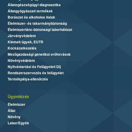
Állategészségügyi diagnosztika
Állatgyógyászati termékek
Borászat és alkoholos italok
Élelmiszer- és takarmánybiztonság
Élelmiszerlánc-biztonsági laborhálózat
Járványvédelem
Kiemelt ügyek, EUTR
Kockázatkezelés
Mezőgazdasági genetikai erőforrások
Növényvédelem
Nyilvántartási és Felügyeleti Díj
Rendszerszervezés és felügyelet
Termékpálya-ellenőrzés
Ügyintézés
Élelmiszer
Állat
Növény
Labor/Egyéb