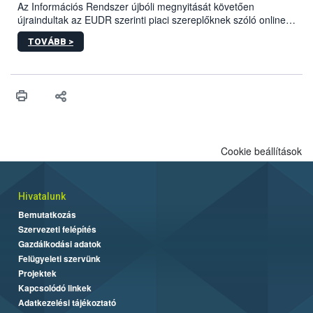
biztonsági Hivatal (Nébih) Oktatási Programja összegyűjtötte a
Az Információs Rendszer újbóli megnyitását követően
biztonságos grillezés legfontosabb tudnivalóit.
újraindultak az EUDR szerinti piaci szereplőknek szóló online
képzések.
TOVÁBB >
Cookie beállítások
Hivatalunk
Bemutatkozás
Szervezeti felépítés
Gazdálkodási adatok
Felügyeleti szervünk
Projektek
Kapcsolódó linkek
Adatkezelési tájékoztató