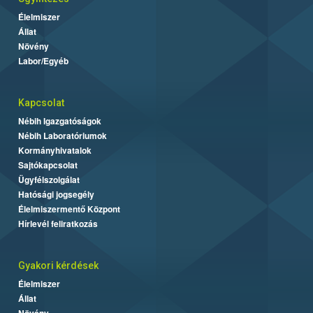
Élelmiszer
Állat
Növény
Labor/Egyéb
Kapcsolat
Nébih Igazgatóságok
Nébih Laboratóriumok
Kormányhivatalok
Sajtókapcsolat
Ügyfélszolgálat
Hatósági jogsegély
Élelmiszermentő Központ
Hírlevél feliratkozás
Gyakori kérdések
Élelmiszer
Állat
Növény