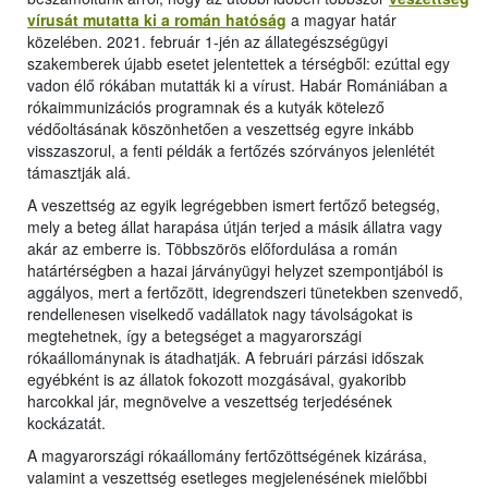
vírusát mutatta ki a román hatóság
a magyar határ
közelében. 2021. február 1-jén az állategészségügyi
szakemberek újabb esetet jelentettek a térségből: ezúttal egy
vadon élő rókában mutatták ki a vírust. Habár Romániában a
rókaimmunizációs programnak és a kutyák kötelező
védőoltásának köszönhetően a veszettség egyre inkább
visszaszorul, a fenti példák a fertőzés szórványos jelenlétét
támasztják alá.
A veszettség az egyik legrégebben ismert fertőző betegség,
mely a beteg állat harapása útján terjed a másik állatra vagy
akár az emberre is. Többszörös előfordulása a román
határtérségben a hazai járványügyi helyzet szempontjából is
aggályos, mert a fertőzött, idegrendszeri tünetekben szenvedő,
rendellenesen viselkedő vadállatok nagy távolságokat is
megtehetnek, így a betegséget a magyarországi
rókaállománynak is átadhatják. A februári párzási időszak
egyébként is az állatok fokozott mozgásával, gyakoribb
harcokkal jár, megnövelve a veszettség terjedésének
kockázatát.
A magyarországi rókaállomány fertőzöttségének kizárása,
valamint a veszettség esetleges megjelenésének mielőbbi