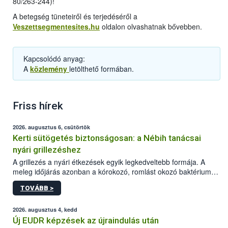
80/263-244)!
A betegség tüneteiről és terjedéséről a
Veszettsegmentesites.hu
oldalon olvashatnak bővebben.
Kapcsolódó anyag:
A
közlemény
letölthető formában.
Friss hírek
2026. augusztus 6, csütörtök
Kerti sütögetés biztonságosan: a Nébih tanácsai
nyári grillezéshez
A grillezés a nyári étkezések egyik legkedveltebb formája. A
meleg időjárás azonban a kórokozó, romlást okozó baktériumok
gyorsabb szaporodásának is kedvez. A szabadtéri sütögetés
TOVÁBB >
ezért nem csupán a megfelelő sütési technikáról szól: legalább
ilyen fontos az alapanyagok biztonságos kezelése, az alapvető
higiéniai szabályok betartása, a megfelelő hőkezelés, valamint a
2026. augusztus 4, kedd
maradékok szakszerű tárolása. A Nemzeti Élelmiszerlánc-
Új EUDR képzések az újraindulás után