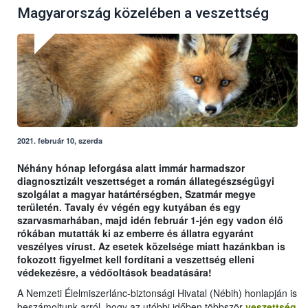
Magyarország közelében a veszettség
2021. február 10, szerda
Néhány hónap leforgása alatt immár harmadszor
diagnosztizált veszettséget a román állategészségügyi
szolgálat a magyar határtérségben, Szatmár megye
területén. Tavaly év végén egy kutyában és egy
szarvasmarhában, majd idén február 1-jén egy vadon élő
rókában mutatták ki az emberre és állatra egyaránt
veszélyes vírust. Az esetek közelsége miatt hazánkban is
fokozott figyelmet kell fordítani a veszettség elleni
védekezésre, a védőoltások beadatására!
A Nemzeti Élelmiszerlánc-biztonsági Hivatal (Nébih) honlapján is
beszámoltunk arról, hogy az utóbbi időben többször
veszettség