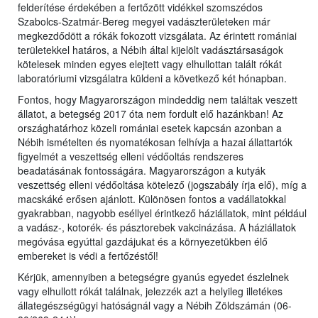
felderítése érdekében a fertőzött vidékkel szomszédos
Szabolcs-Szatmár-Bereg megyei vadászterületeken már
megkezdődött a rókák fokozott vizsgálata. Az érintett romániai
területekkel határos, a Nébih által kijelölt vadásztársaságok
kötelesek minden egyes elejtett vagy elhullottan talált rókát
laboratóriumi vizsgálatra küldeni a következő két hónapban.
Fontos, hogy Magyarországon mindeddig nem találtak veszett
állatot, a betegség 2017 óta nem fordult elő hazánkban! Az
országhatárhoz közeli romániai esetek kapcsán azonban a
Nébih ismételten és nyomatékosan felhívja a hazai állattartók
figyelmét a veszettség elleni védőoltás rendszeres
beadatásának fontosságára. Magyarországon a kutyák
veszettség elleni védőoltása kötelező (jogszabály írja elő), míg a
macskáké erősen ajánlott. Különösen fontos a vadállatokkal
gyakrabban, nagyobb eséllyel érintkező háziállatok, mint például
a vadász-, kotorék- és pásztorebek vakcinázása. A háziállatok
megóvása egyúttal gazdájukat és a környezetükben élő
embereket is védi a fertőzéstől!
Kérjük, amennyiben a betegségre gyanús egyedet észlelnek
vagy elhullott rókát találnak, jelezzék azt a helyileg illetékes
állategészségügyi hatóságnál vagy a Nébih Zöldszámán (06-