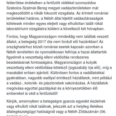
felderítése érdekében a fertőzött vidékkel szomszédos
Szabolcs-Szatmár-Bereg megyei vadászterületeken már
megkezdődött a rókák fokozott vizsgálata. Az érintett romániai
területekkel határos, a Nébih által kijelölt vadásztársaságok
kötelesek minden egyes elejtett vagy elhullottan talált rókát
laboratóriumi vizsgálatra küldeni a következő két hónapban.
Fontos, hogy Magyarországon mindeddig nem találtak veszett
állatot, a betegség 2017 óta nem fordult elő hazánkban! Az
országhatárhoz közeli romániai esetek kapcsán azonban a
Nébih ismételten és nyomatékosan felhívja a hazai állattartók
figyelmét a veszettség elleni védőoltás rendszeres
beadatásának fontosságára. Magyarországon a kutyák
veszettség elleni védőoltása kötelező (jogszabály írja elő), míg a
macskáké erősen ajánlott. Különösen fontos a vadállatokkal
gyakrabban, nagyobb eséllyel érintkező háziállatok, mint például
a vadász-, kotorék- és pásztorebek vakcinázása. A háziállatok
megóvása egyúttal gazdájukat és a környezetükben élő
embereket is védi a fertőzéstől!
Kérjük, amennyiben a betegségre gyanús egyedet észlelnek
vagy elhullott rókát találnak, jelezzék azt a helyileg illetékes
állategészségügyi hatóságnál vagy a Nébih Zöldszámán (06-