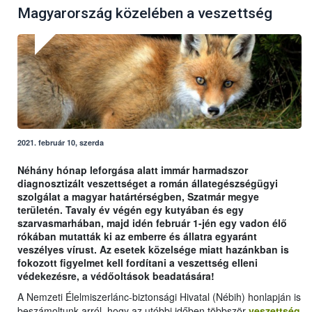
Magyarország közelében a veszettség
2021. február 10, szerda
Néhány hónap leforgása alatt immár harmadszor
diagnosztizált veszettséget a román állategészségügyi
szolgálat a magyar határtérségben, Szatmár megye
területén. Tavaly év végén egy kutyában és egy
szarvasmarhában, majd idén február 1-jén egy vadon élő
rókában mutatták ki az emberre és állatra egyaránt
veszélyes vírust. Az esetek közelsége miatt hazánkban is
fokozott figyelmet kell fordítani a veszettség elleni
védekezésre, a védőoltások beadatására!
A Nemzeti Élelmiszerlánc-biztonsági Hivatal (Nébih) honlapján is
beszámoltunk arról, hogy az utóbbi időben többször
veszettség