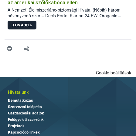
az amerikai szőlőkabóca ellen
A Nemzeti Élelmiszerlánc-biztonsági Hivatal (Nébih) három
növényvédő szer – Decis Forte, Klartan 24 EW, Oroganic –
engedélyokiratát módosította, így azok a szüretet követően,
TOVÁBB >
egészen a vesszőérettség (BBCH 91) stádiumáig
felhasználhatóak a szőlőben. A kiterjesztések célja, hogy a korai
érésű szőlőkben is legyen lehetőség a károsító elleni további
védekezésre. Az Oroganic készítmény kis kiszerelésben kiskerti
felhasználók számára is elérhető és ökológiai termesztésben is
engedélyezett.
Cookie beállítások
Hivatalunk
Bemutatkozás
Szervezeti felépítés
Gazdálkodási adatok
Felügyeleti szervünk
Projektek
Kapcsolódó linkek