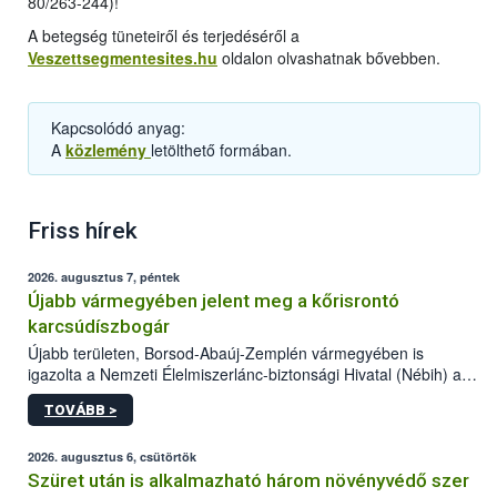
80/263-244)!
A betegség tüneteiről és terjedéséről a
Veszettsegmentesites.hu
oldalon olvashatnak bővebben.
Kapcsolódó anyag:
A
közlemény
letölthető formában.
Friss hírek
2026. augusztus 7, péntek
Újabb vármegyében jelent meg a kőrisrontó
karcsúdíszbogár
Újabb területen, Borsod-Abaúj-Zemplén vármegyében is
igazolta a Nemzeti Élelmiszerlánc-biztonsági Hivatal (Nébih) a
kőrisrontó karcsúdíszbogár (Agrilus planipennis) jelenlétét. A
TOVÁBB >
kártevőt nem csak színcsapdában találták meg, de már fertőzött
fában is azonosították. A növényvédelmi szakemberek folytatják
az intenzív felderítést, emellett az intézkedéseket a szlovák
2026. augusztus 6, csütörtök
hatósággal is összehangolják a terjedés megállítása érdekében.
Szüret után is alkalmazható három növényvédő szer