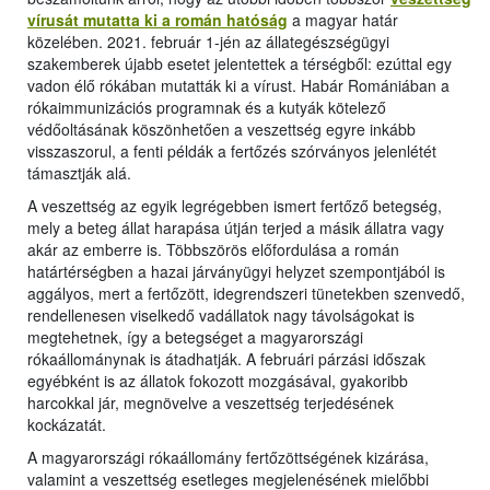
vírusát mutatta ki a román hatóság
a magyar határ
közelében. 2021. február 1-jén az állategészségügyi
szakemberek újabb esetet jelentettek a térségből: ezúttal egy
vadon élő rókában mutatták ki a vírust. Habár Romániában a
rókaimmunizációs programnak és a kutyák kötelező
védőoltásának köszönhetően a veszettség egyre inkább
visszaszorul, a fenti példák a fertőzés szórványos jelenlétét
támasztják alá.
A veszettség az egyik legrégebben ismert fertőző betegség,
mely a beteg állat harapása útján terjed a másik állatra vagy
akár az emberre is. Többszörös előfordulása a román
határtérségben a hazai járványügyi helyzet szempontjából is
aggályos, mert a fertőzött, idegrendszeri tünetekben szenvedő,
rendellenesen viselkedő vadállatok nagy távolságokat is
megtehetnek, így a betegséget a magyarországi
rókaállománynak is átadhatják. A februári párzási időszak
egyébként is az állatok fokozott mozgásával, gyakoribb
harcokkal jár, megnövelve a veszettség terjedésének
kockázatát.
A magyarországi rókaállomány fertőzöttségének kizárása,
valamint a veszettség esetleges megjelenésének mielőbbi