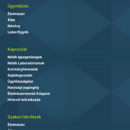
Ügyintézés
Élelmiszer
Állat
Növény
Labor/Egyéb
Kapcsolat
Nébih Igazgatóságok
Nébih Laboratóriumok
Kormányhivatalok
Sajtókapcsolat
Ügyfélszolgálat
Hatósági jogsegély
Élelmiszermentő Központ
Hírlevél feliratkozás
Gyakori kérdések
Élelmiszer