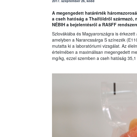
2017. szeptember 26, kedd
A megengedett határérték háromszorosá
a cseh hatóság a Thaiföldről származó, 
NÉBIH a bejelentésről a RASFF rendszeren
Szlovákiába és Magyarországra is érkezett 
amelyben a Narancssárga S színezék (E11
mutatta ki a laboratóriumi vizsgálat. Az él
értelmében a maximálisan megengedett men
mg/kg, ezzel szemben a cseh hatóság 35,1