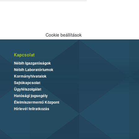
Cookie beállítások
Kapcsolat
Nébih Igazgatóságok
Nébih Laboratóriumok
Kormányhivatalok
Sajtókapcsolat
Ügyfélszolgálat
Hatósági jogsegély
Élelmiszermentő Központ
Hírlevél feliratkozás