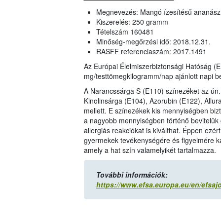
Megnevezés: Mangó ízesítésű ananász
Kiszerelés: 250 gramm
Tételszám 160481
Minőség-megőrzési idő: 2018.12.31.
RASFF referenciaszám: 2017.1491
Az Európai Élelmiszerbiztonsági Hatóság (
mg/testtömegkilogramm/nap ajánlott napi be
A Narancssárga S (E110) színezéket az ún.
Kinolinsárga (E104), Azorubin (E122), Allur
mellett. E színezékek kis mennyiségben biz
a nagyobb mennyiségben történő bevitelük g
allergiás reakciókat is kiválthat. Éppen ezér
gyermekek tevékenységére és figyelmére kár
amely a hat szín valamelyikét tartalmazza.
További információk:
https://www.efsa.europa.eu/en/efsaj