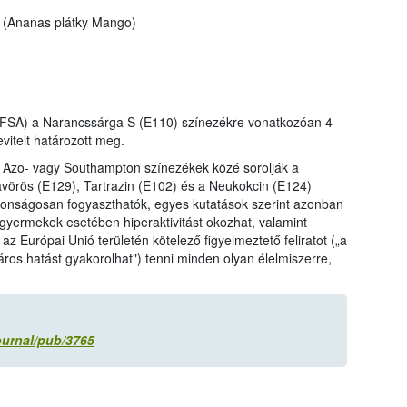
 (Ananas plátky Mango)
EFSA) a Narancssárga S (E110) színezékre vonatkozóan 4
vitelt határozott meg.
 Azo- vagy Southampton színezékek közé sorolják a
avörös (E129), Tartrazin (E102) és a Neukokcin (E124)
tonságosan fogyaszthatók, egyes kutatások szerint azonban
yermekek esetében hiperaktivitást okozhat, valamint
t az Európai Unió területén kötelező figyelmeztető feliratot („a
os hatást gyakorolhat") tenni minden olyan élelmiszerre,
ournal/pub/3765