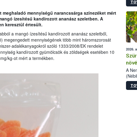
TO
kőris
jelen
t meghaladó mennyiségű narancssárga színezéket mért
talál
mangó ízesítésű kandírozott ananász szeletben. A
azono
 keresztül értesült.
folyta
intéz
abból a mangó ízesítésű kandírozott ananász szeletből,
össze
0) megengedett mennyiségének több mint háromszorosát
érdek
elmiszer-adalékanyagokról szóló 1333/2008/EK rendelet
2026. 
nyiség kandírozott gyümölcsök és zöldségek esetében 10
Szür
 mg/kg-ot mért a termékben.
növé
szől
A Nem
(Nébi
Klart
TO
módos
egész
felha
célja
lehet
Az Or
felha
terme