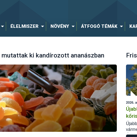
ÉLELMISZER
NÖVÉNY
ÁTFOGÓ TÉMÁK
KA
t mutattak ki kandírozott ananászban
Fris
2026. 
Újab
kőri
Újabb
várme
Élelm