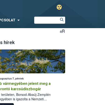
PCSOLAT
s hírek
augusztus 7, péntek
b vármegyében jelent meg a
srontó karcsúdíszbogár
 területen, Borsod-Abaúj-Zemplén
gyében is igazolta a Nemzeti
iszerlánc-biztonsági Hivatal (Nébih) a