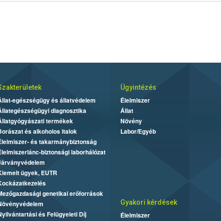
Szakterületek
Ügyintézés
Állat-egészségügy és állatvédelem
Élelmiszer
Állategészségügyi diagnosztika
Állat
Állatgyógyászati termékek
Növény
Borászat és alkoholos italok
Labor/Egyéb
Élelmiszer- és takarmánybiztonság
Élelmiszerlánc-biztonsági laborhálózat
Járványvédelem
Kiemelt ügyek, EUTR
Kockázatkezelés
Mezőgazdasági genetikai erőforrások
Gyakori kérdések
Növényvédelem
Nyilvántartási és Felügyeleti Díj
Élelmiszer