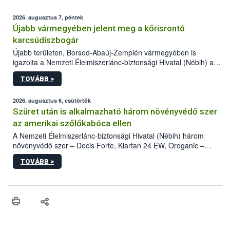
2026. augusztus 7, péntek
Újabb vármegyében jelent meg a kőrisrontó
karcsúdíszbogár
Újabb területen, Borsod-Abaúj-Zemplén vármegyében is
igazolta a Nemzeti Élelmiszerlánc-biztonsági Hivatal (Nébih) a
kőrisrontó karcsúdíszbogár (Agrilus planipennis) jelenlétét. A
TOVÁBB >
kártevőt nem csak színcsapdában találták meg, de már fertőzött
fában is azonosították. A növényvédelmi szakemberek folytatják
az intenzív felderítést, emellett az intézkedéseket a szlovák
2026. augusztus 6, csütörtök
hatósággal is összehangolják a terjedés megállítása érdekében.
Szüret után is alkalmazható három növényvédő szer
az amerikai szőlőkabóca ellen
A Nemzeti Élelmiszerlánc-biztonsági Hivatal (Nébih) három
növényvédő szer – Decis Forte, Klartan 24 EW, Oroganic –
engedélyokiratát módosította, így azok a szüretet követően,
TOVÁBB >
egészen a vesszőérettség (BBCH 91) stádiumáig
felhasználhatóak a szőlőben. A kiterjesztések célja, hogy a korai
érésű szőlőkben is legyen lehetőség a károsító elleni további
védekezésre. Az Oroganic készítmény kis kiszerelésben kiskerti
felhasználók számára is elérhető és ökológiai termesztésben is
engedélyezett.