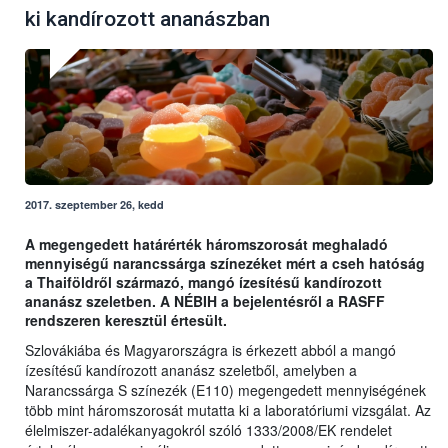
ki kandírozott ananászban
2017. szeptember 26, kedd
A megengedett határérték háromszorosát meghaladó
mennyiségű narancssárga színezéket mért a cseh hatóság
a Thaiföldről származó, mangó ízesítésű kandírozott
ananász szeletben. A NÉBIH a bejelentésről a RASFF
rendszeren keresztül értesült.
Szlovákiába és Magyarországra is érkezett abból a mangó
ízesítésű kandírozott ananász szeletből, amelyben a
Narancssárga S színezék (E110) megengedett mennyiségének
több mint háromszorosát mutatta ki a laboratóriumi vizsgálat. Az
élelmiszer-adalékanyagokról szóló 1333/2008/EK rendelet