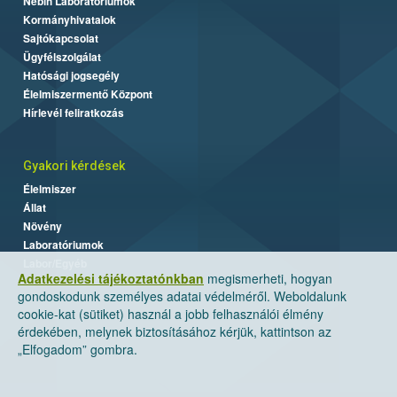
Nébih Laboratóriumok
Kormányhivatalok
Sajtókapcsolat
Ügyfélszolgálat
Hatósági jogsegély
Élelmiszermentő Központ
Hírlevél feliratkozás
Gyakori kérdések
Élelmiszer
Állat
Növény
Laboratóriumok
Labor/Egyéb
Adatkezelési tájékoztatónkban
megismerheti, hogyan
gondoskodunk személyes adatai védelméről. Weboldalunk
cookie-kat (sütiket) használ a jobb felhasználói élmény
érdekében, melynek biztosításához kérjük, kattintson az
„Elfogadom” gombra.