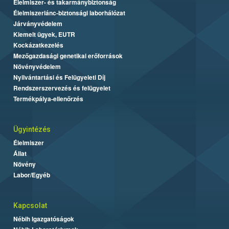
Élelmiszer- és takarmánybiztonság
Élelmiszerlánc-biztonsági laborhálózat
Járványvédelem
Kiemelt ügyek, EUTR
Kockázatkezelés
Mezőgazdasági genetikai erőforrások
Növényvédelem
Nyilvántartási és Felügyeleti Díj
Rendszerszervezés és felügyelet
Termékpálya-ellenőrzés
Ügyintézés
Élelmiszer
Állat
Növény
Labor/Egyéb
Kapcsolat
Nébih Igazgatóságok