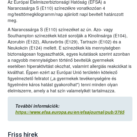
Az Európai Élelmiszerbiztonsági Hatóság (EFSA) a
Narancssárga S (E110) színezékre vonatkozóan 4
mg/testtömegkilogramm/nap ajánlott napi bevitelt határozott
meg.
A Narancssárga S (E110) színezéket az ún. Azo- vagy
Southampton színezékek közé sorolják a Kinolinsárga (E104),
Azorubin (E122), Alluravörös (E129), Tartrazin (E102) és a
Neukokcin (E124) mellett. E színezékek kis mennyiségben
biztonságosan fogyaszthatók, egyes kutatások szerint azonban
a nagyobb mennyiségben történő bevitelük gyermekek
esetében hiperaktivitást okozhat, valamint allergiás reakciókat is
kiválthat. Éppen ezért az Európai Unió területén kötelező
figyelmeztető feliratot („a gyermekek tevékenységére és
figyelmére káros hatást gyakorolhat") tenni minden olyan
élelmiszerre, amely a hat szín valamelyikét tartalmazza.
További információk:
https://www.efsa.europa.eu/en/efsajournal/pub/3765
Friss hírek