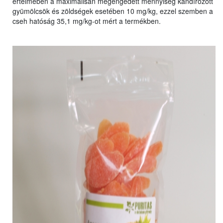
értelmében a maximálisan megengedett mennyiség kandírozott
gyümölcsök és zöldségek esetében 10 mg/kg, ezzel szemben a
cseh hatóság 35,1 mg/kg-ot mért a termékben.