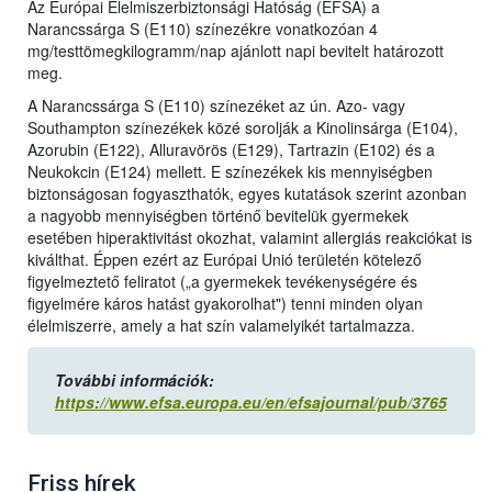
Az Európai Élelmiszerbiztonsági Hatóság (EFSA) a
Narancssárga S (E110) színezékre vonatkozóan 4
mg/testtömegkilogramm/nap ajánlott napi bevitelt határozott
meg.
A Narancssárga S (E110) színezéket az ún. Azo- vagy
Southampton színezékek közé sorolják a Kinolinsárga (E104),
Azorubin (E122), Alluravörös (E129), Tartrazin (E102) és a
Neukokcin (E124) mellett. E színezékek kis mennyiségben
biztonságosan fogyaszthatók, egyes kutatások szerint azonban
a nagyobb mennyiségben történő bevitelük gyermekek
esetében hiperaktivitást okozhat, valamint allergiás reakciókat is
kiválthat. Éppen ezért az Európai Unió területén kötelező
figyelmeztető feliratot („a gyermekek tevékenységére és
figyelmére káros hatást gyakorolhat") tenni minden olyan
élelmiszerre, amely a hat szín valamelyikét tartalmazza.
További információk:
https://www.efsa.europa.eu/en/efsajournal/pub/3765
Friss hírek