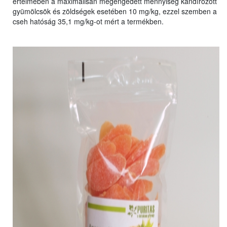
értelmében a maximálisan megengedett mennyiség kandírozott
gyümölcsök és zöldségek esetében 10 mg/kg, ezzel szemben a
cseh hatóság 35,1 mg/kg-ot mért a termékben.