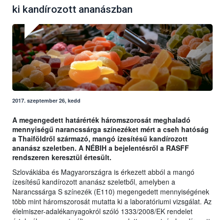
ki kandírozott ananászban
2017. szeptember 26, kedd
A megengedett határérték háromszorosát meghaladó
mennyiségű narancssárga színezéket mért a cseh hatóság
a Thaiföldről származó, mangó ízesítésű kandírozott
ananász szeletben. A NÉBIH a bejelentésről a RASFF
rendszeren keresztül értesült.
Szlovákiába és Magyarországra is érkezett abból a mangó
ízesítésű kandírozott ananász szeletből, amelyben a
Narancssárga S színezék (E110) megengedett mennyiségének
több mint háromszorosát mutatta ki a laboratóriumi vizsgálat. Az
élelmiszer-adalékanyagokról szóló 1333/2008/EK rendelet