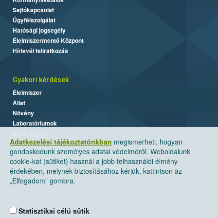
Sajtókapcsolat
Ügyfélszolgálat
Hatósági jogsegély
Élelmiszermentő Központ
Hírlevél feliratkozás
Gyakori kérdések
Élelmiszer
Állat
Növény
Laboratóriumok
Labor/Egyéb
Adatkezelési tájékoztatónkban
megismerheti, hogyan
gondoskodunk személyes adatai védelméről. Weboldalunk
cookie-kat (sütiket) használ a jobb felhasználói élmény
érdekében, melynek biztosításához kérjük, kattintson az
„Elfogadom” gombra.
Statisztikai célú sütik