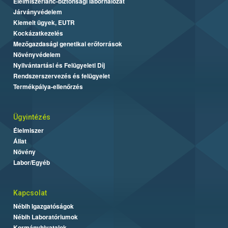
Élelmiszerlánc-biztonsági laborhálózat
Járványvédelem
Kiemelt ügyek, EUTR
Kockázatkezelés
Mezőgazdasági genetikai erőforrások
Növényvédelem
Nyilvántartási és Felügyeleti Díj
Rendszerszervezés és felügyelet
Termékpálya-ellenőrzés
Ügyintézés
Élelmiszer
Állat
Növény
Labor/Egyéb
Kapcsolat
Nébih Igazgatóságok
Nébih Laboratóriumok
Kormányhivatalok