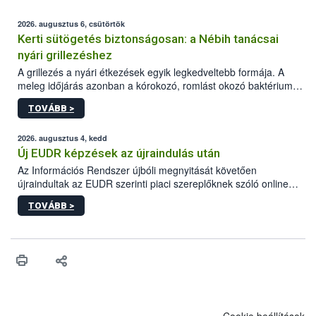
2026. augusztus 6, csütörtök
Kerti sütögetés biztonságosan: a Nébih tanácsai
nyári grillezéshez
A grillezés a nyári étkezések egyik legkedveltebb formája. A
meleg időjárás azonban a kórokozó, romlást okozó baktériumok
gyorsabb szaporodásának is kedvez. A szabadtéri sütögetés
TOVÁBB >
ezért nem csupán a megfelelő sütési technikáról szól: legalább
ilyen fontos az alapanyagok biztonságos kezelése, az alapvető
higiéniai szabályok betartása, a megfelelő hőkezelés, valamint a
2026. augusztus 4, kedd
maradékok szakszerű tárolása. A Nemzeti Élelmiszerlánc-
Új EUDR képzések az újraindulás után
biztonsági Hivatal (Nébih) Oktatási Programja összegyűjtötte a
Az Információs Rendszer újbóli megnyitását követően
biztonságos grillezés legfontosabb tudnivalóit.
újraindultak az EUDR szerinti piaci szereplőknek szóló online
képzések.
TOVÁBB >
Cookie beállítások