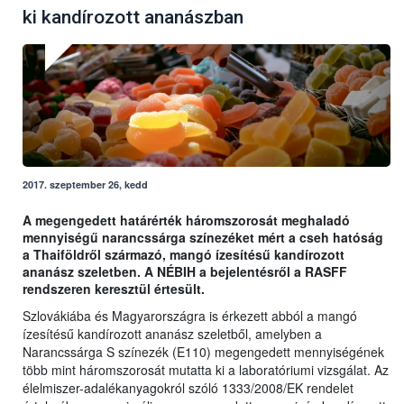
ki kandírozott ananászban
2017. szeptember 26, kedd
A megengedett határérték háromszorosát meghaladó
mennyiségű narancssárga színezéket mért a cseh hatóság
a Thaiföldről származó, mangó ízesítésű kandírozott
ananász szeletben. A NÉBIH a bejelentésről a RASFF
rendszeren keresztül értesült.
Szlovákiába és Magyarországra is érkezett abból a mangó
ízesítésű kandírozott ananász szeletből, amelyben a
Narancssárga S színezék (E110) megengedett mennyiségének
több mint háromszorosát mutatta ki a laboratóriumi vizsgálat. Az
élelmiszer-adalékanyagokról szóló 1333/2008/EK rendelet