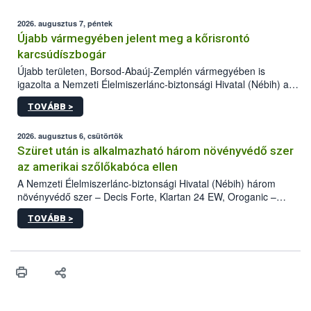
2026. augusztus 7, péntek
Újabb vármegyében jelent meg a kőrisrontó
karcsúdíszbogár
Újabb területen, Borsod-Abaúj-Zemplén vármegyében is
igazolta a Nemzeti Élelmiszerlánc-biztonsági Hivatal (Nébih) a
kőrisrontó karcsúdíszbogár (Agrilus planipennis) jelenlétét. A
TOVÁBB >
kártevőt nem csak színcsapdában találták meg, de már fertőzött
fában is azonosították. A növényvédelmi szakemberek folytatják
az intenzív felderítést, emellett az intézkedéseket a szlovák
2026. augusztus 6, csütörtök
hatósággal is összehangolják a terjedés megállítása érdekében.
Szüret után is alkalmazható három növényvédő szer
az amerikai szőlőkabóca ellen
A Nemzeti Élelmiszerlánc-biztonsági Hivatal (Nébih) három
növényvédő szer – Decis Forte, Klartan 24 EW, Oroganic –
engedélyokiratát módosította, így azok a szüretet követően,
TOVÁBB >
egészen a vesszőérettség (BBCH 91) stádiumáig
felhasználhatóak a szőlőben. A kiterjesztések célja, hogy a korai
érésű szőlőkben is legyen lehetőség a károsító elleni további
védekezésre. Az Oroganic készítmény kis kiszerelésben kiskerti
felhasználók számára is elérhető és ökológiai termesztésben is
engedélyezett.