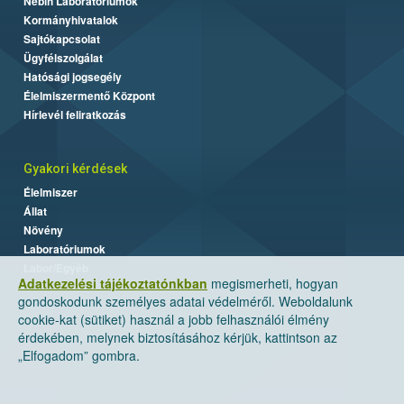
Nébih Laboratóriumok
Kormányhivatalok
Sajtókapcsolat
Ügyfélszolgálat
Hatósági jogsegély
Élelmiszermentő Központ
Hírlevél feliratkozás
Gyakori kérdések
Élelmiszer
Állat
Növény
Laboratóriumok
Labor/Egyéb
Adatkezelési tájékoztatónkban
megismerheti, hogyan
gondoskodunk személyes adatai védelméről. Weboldalunk
cookie-kat (sütiket) használ a jobb felhasználói élmény
érdekében, melynek biztosításához kérjük, kattintson az
„Elfogadom” gombra.