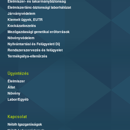
Élelmiszer- és takarmánybiztonság
Élelmiszerlánc-biztonsági laborhálózat
Járványvédelem
Kiemelt ügyek, EUTR
Kockázatkezelés
Mezőgazdasági genetikai erőforrások
Növényvédelem
Nyilvántartási és Felügyeleti Díj
Rendszerszervezés és felügyelet
Termékpálya-ellenőrzés
Ügyintézés
Élelmiszer
Állat
Növény
Labor/Egyéb
Kapcsolat
Nébih Igazgatóságok