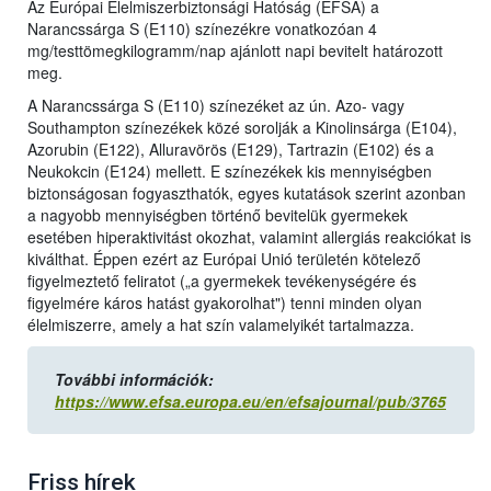
Az Európai Élelmiszerbiztonsági Hatóság (EFSA) a
Narancssárga S (E110) színezékre vonatkozóan 4
mg/testtömegkilogramm/nap ajánlott napi bevitelt határozott
meg.
A Narancssárga S (E110) színezéket az ún. Azo- vagy
Southampton színezékek közé sorolják a Kinolinsárga (E104),
Azorubin (E122), Alluravörös (E129), Tartrazin (E102) és a
Neukokcin (E124) mellett. E színezékek kis mennyiségben
biztonságosan fogyaszthatók, egyes kutatások szerint azonban
a nagyobb mennyiségben történő bevitelük gyermekek
esetében hiperaktivitást okozhat, valamint allergiás reakciókat is
kiválthat. Éppen ezért az Európai Unió területén kötelező
figyelmeztető feliratot („a gyermekek tevékenységére és
figyelmére káros hatást gyakorolhat") tenni minden olyan
élelmiszerre, amely a hat szín valamelyikét tartalmazza.
További információk:
https://www.efsa.europa.eu/en/efsajournal/pub/3765
Friss hírek