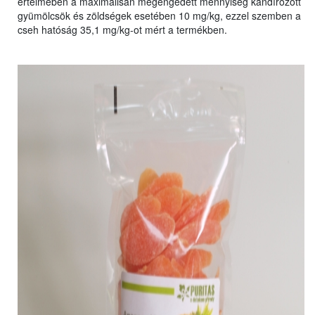
értelmében a maximálisan megengedett mennyiség kandírozott
gyümölcsök és zöldségek esetében 10 mg/kg, ezzel szemben a
cseh hatóság 35,1 mg/kg-ot mért a termékben.