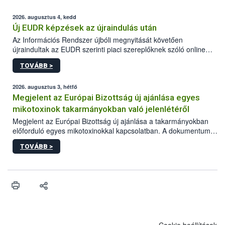
2026. augusztus 4, kedd
Új EUDR képzések az újraindulás után
Az Információs Rendszer újbóli megnyitását követően
újraindultak az EUDR szerinti piaci szereplőknek szóló online
képzések.
TOVÁBB >
2026. augusztus 3, hétfő
Megjelent az Európai Bizottság új ajánlása egyes
mikotoxinok takarmányokban való jelenlétéről
Megjelent az Európai Bizottság új ajánlása a takarmányokban
előforduló egyes mikotoxinokkal kapcsolatban. A dokumentum
2027-től új irányértékek alkalmazását írja elő, és a jelenleg
TOVÁBB >
hatályos uniós ajánlások helyébe lép.
Cookie beállítások