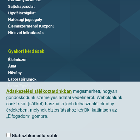
Sajtókapcsolat
Ügyfélszolgálat
Hatósági jogsegély
Élelmiszermentő Központ
Hírlevél feliratkozás
Gyakori kérdések
Élelmiszer
Állat
Növény
Laboratóriumok
Labor/Egyéb
Adatkezelési tájékoztatónkban
megismerheti, hogyan
gondoskodunk személyes adatai védelméről. Weboldalunk
cookie-kat (sütiket) használ a jobb felhasználói élmény
érdekében, melynek biztosításához kérjük, kattintson az
„Elfogadom” gombra.
Statisztikai célú sütik