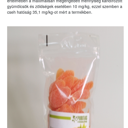
értelmében a maximálisan megengedett mennyiség kandírozott
gyümölcsök és zöldségek esetében 10 mg/kg, ezzel szemben a
cseh hatóság 35,1 mg/kg-ot mért a termékben.