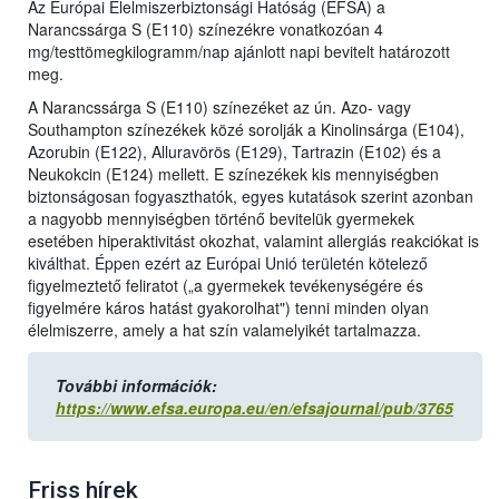
Az Európai Élelmiszerbiztonsági Hatóság (EFSA) a
Narancssárga S (E110) színezékre vonatkozóan 4
mg/testtömegkilogramm/nap ajánlott napi bevitelt határozott
meg.
A Narancssárga S (E110) színezéket az ún. Azo- vagy
Southampton színezékek közé sorolják a Kinolinsárga (E104),
Azorubin (E122), Alluravörös (E129), Tartrazin (E102) és a
Neukokcin (E124) mellett. E színezékek kis mennyiségben
biztonságosan fogyaszthatók, egyes kutatások szerint azonban
a nagyobb mennyiségben történő bevitelük gyermekek
esetében hiperaktivitást okozhat, valamint allergiás reakciókat is
kiválthat. Éppen ezért az Európai Unió területén kötelező
figyelmeztető feliratot („a gyermekek tevékenységére és
figyelmére káros hatást gyakorolhat") tenni minden olyan
élelmiszerre, amely a hat szín valamelyikét tartalmazza.
További információk:
https://www.efsa.europa.eu/en/efsajournal/pub/3765
Friss hírek