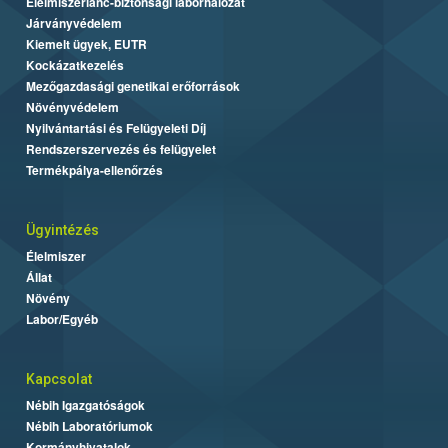
Élelmiszerlánc-biztonsági laborhálózat
Járványvédelem
Kiemelt ügyek, EUTR
Kockázatkezelés
Mezőgazdasági genetikai erőforrások
Növényvédelem
Nyilvántartási és Felügyeleti Díj
Rendszerszervezés és felügyelet
Termékpálya-ellenőrzés
Ügyintézés
Élelmiszer
Állat
Növény
Labor/Egyéb
Kapcsolat
Nébih Igazgatóságok
Nébih Laboratóriumok
Kormányhivatalok