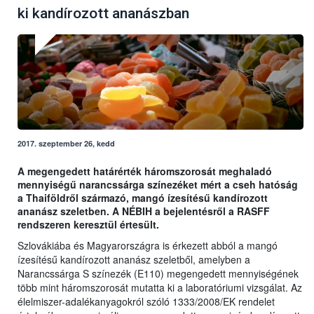
ki kandírozott ananászban
2017. szeptember 26, kedd
A megengedett határérték háromszorosát meghaladó
mennyiségű narancssárga színezéket mért a cseh hatóság
a Thaiföldről származó, mangó ízesítésű kandírozott
ananász szeletben. A NÉBIH a bejelentésről a RASFF
rendszeren keresztül értesült.
Szlovákiába és Magyarországra is érkezett abból a mangó
ízesítésű kandírozott ananász szeletből, amelyben a
Narancssárga S színezék (E110) megengedett mennyiségének
több mint háromszorosát mutatta ki a laboratóriumi vizsgálat. Az
élelmiszer-adalékanyagokról szóló 1333/2008/EK rendelet