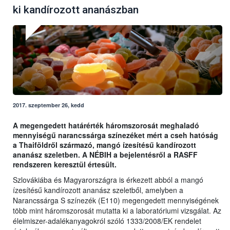
ki kandírozott ananászban
2017. szeptember 26, kedd
A megengedett határérték háromszorosát meghaladó
mennyiségű narancssárga színezéket mért a cseh hatóság
a Thaiföldről származó, mangó ízesítésű kandírozott
ananász szeletben. A NÉBIH a bejelentésről a RASFF
rendszeren keresztül értesült.
Szlovákiába és Magyarországra is érkezett abból a mangó
ízesítésű kandírozott ananász szeletből, amelyben a
Narancssárga S színezék (E110) megengedett mennyiségének
több mint háromszorosát mutatta ki a laboratóriumi vizsgálat. Az
élelmiszer-adalékanyagokról szóló 1333/2008/EK rendelet