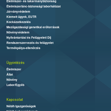
Élelmiszer- és takarmánybiztonság
Élelmiszerlánc-biztonsági laborhálózat
Járványvédelem
Kiemelt ügyek, EUTR
Kockázatkezelés
Mezőgazdasági genetikai erőforrások
Növényvédelem
Nyilvántartási és Felügyeleti Díj
Rendszerszervezés és felügyelet
Termékpálya-ellenőrzés
Ügyintézés
Élelmiszer
Állat
Növény
Labor/Egyéb
Kapcsolat
Nébih Igazgatóságok