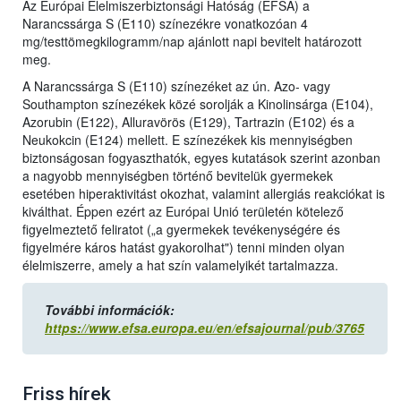
Az Európai Élelmiszerbiztonsági Hatóság (EFSA) a
Narancssárga S (E110) színezékre vonatkozóan 4
mg/testtömegkilogramm/nap ajánlott napi bevitelt határozott
meg.
A Narancssárga S (E110) színezéket az ún. Azo- vagy
Southampton színezékek közé sorolják a Kinolinsárga (E104),
Azorubin (E122), Alluravörös (E129), Tartrazin (E102) és a
Neukokcin (E124) mellett. E színezékek kis mennyiségben
biztonságosan fogyaszthatók, egyes kutatások szerint azonban
a nagyobb mennyiségben történő bevitelük gyermekek
esetében hiperaktivitást okozhat, valamint allergiás reakciókat is
kiválthat. Éppen ezért az Európai Unió területén kötelező
figyelmeztető feliratot („a gyermekek tevékenységére és
figyelmére káros hatást gyakorolhat") tenni minden olyan
élelmiszerre, amely a hat szín valamelyikét tartalmazza.
További információk:
https://www.efsa.europa.eu/en/efsajournal/pub/3765
Friss hírek