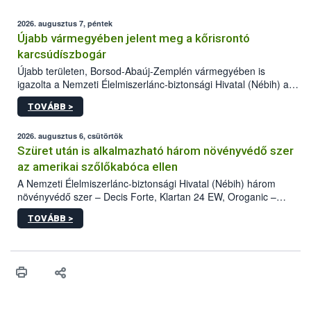
2026. augusztus 7, péntek
Újabb vármegyében jelent meg a kőrisrontó
karcsúdíszbogár
Újabb területen, Borsod-Abaúj-Zemplén vármegyében is
igazolta a Nemzeti Élelmiszerlánc-biztonsági Hivatal (Nébih) a
kőrisrontó karcsúdíszbogár (Agrilus planipennis) jelenlétét. A
TOVÁBB >
kártevőt nem csak színcsapdában találták meg, de már fertőzött
fában is azonosították. A növényvédelmi szakemberek folytatják
az intenzív felderítést, emellett az intézkedéseket a szlovák
2026. augusztus 6, csütörtök
hatósággal is összehangolják a terjedés megállítása érdekében.
Szüret után is alkalmazható három növényvédő szer
az amerikai szőlőkabóca ellen
A Nemzeti Élelmiszerlánc-biztonsági Hivatal (Nébih) három
növényvédő szer – Decis Forte, Klartan 24 EW, Oroganic –
engedélyokiratát módosította, így azok a szüretet követően,
TOVÁBB >
egészen a vesszőérettség (BBCH 91) stádiumáig
felhasználhatóak a szőlőben. A kiterjesztések célja, hogy a korai
érésű szőlőkben is legyen lehetőség a károsító elleni további
védekezésre. Az Oroganic készítmény kis kiszerelésben kiskerti
felhasználók számára is elérhető és ökológiai termesztésben is
engedélyezett.