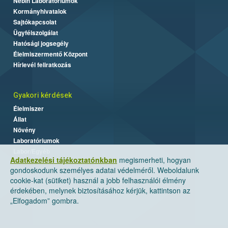
Nébih Laboratóriumok
Kormányhivatalok
Sajtókapcsolat
Ügyfélszolgálat
Hatósági jogsegély
Élelmiszermentő Központ
Hírlevél feliratkozás
Gyakori kérdések
Élelmiszer
Állat
Növény
Laboratóriumok
Labor/Egyéb
Adatkezelési tájékoztatónkban
megismerheti, hogyan
gondoskodunk személyes adatai védelméről. Weboldalunk
cookie-kat (sütiket) használ a jobb felhasználói élmény
érdekében, melynek biztosításához kérjük, kattintson az
„Elfogadom” gombra.