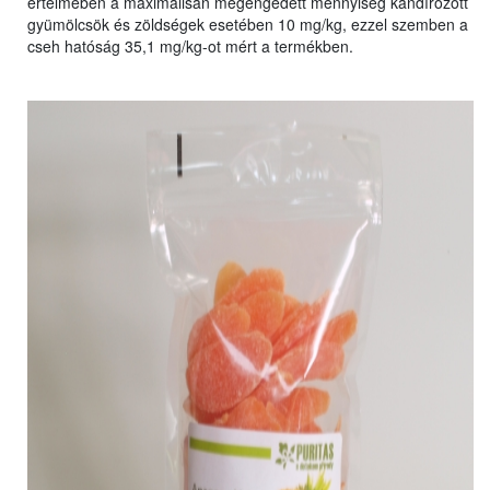
értelmében a maximálisan megengedett mennyiség kandírozott
gyümölcsök és zöldségek esetében 10 mg/kg, ezzel szemben a
cseh hatóság 35,1 mg/kg-ot mért a termékben.