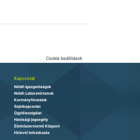
Cookie beállítások
Kapcsolat
Nébih Igazgatóságok
Nébih Laboratóriumok
Kormányhivatalok
Sajtókapcsolat
Ügyfélszolgálat
Hatósági jogsegély
Élelmiszermentő Központ
Hírlevél feliratkozás