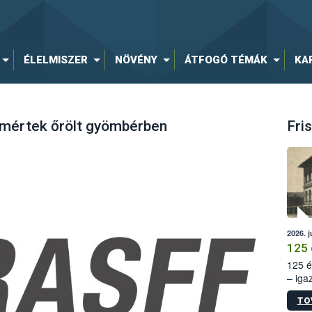
ÉLELMISZER
NÖVÉNY
ÁTFOGÓ TÉMÁK
KA
t mértek őrölt gyömbérben
Fris
2026. j
125 
125 é
– iga
állam
TO
15. sz