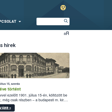
PCSOLAT
s hírek
úlius 15, szerda
éve történt
vvel ezelőtt 1901. július 15-én, költözött be
z, még csak részben – a budapesti m. kir.
i vetőmagvizsgáló állomás a Kis Rókus utca
VÁBB >
ám alatti, Czigler Győző által tervezett új