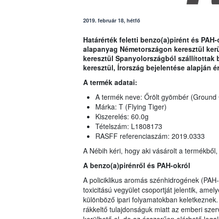
2019. február 18, hétfő
Határérték feletti benzo(a)pirént és PA
alapanyag Németországon keresztül kerül
keresztül Spanyolországból szállítottak 
keresztül, Írország bejelentése alapján ér
A termék adatai:
A termék neve: Őrölt gyömbér (Ground G
Márka: T (Flying Tiger)
Kiszerelés: 60.0g
Tételszám: L1808173
RASFF referenciaszám: 2019.0333
A Nébih kéri, hogy aki vásárolt a termékből,
A benzo(a)pirénről és PAH-okról
A policiklikus aromás szénhidrogének (PAH-
toxicitású vegyület csoportját jelentik, ame
különböző ipari folyamatokban keletkeznek
rákkeltő tulajdonságuk miatt az emberi sze
kerülhető el, de az ésszerűen elérhető lega