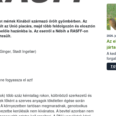
épüle
H-ot mértek Kínából származó őrölt gyömbérben. Az
t az Unió piacára, majd több feldolgozón és elosztón
belőle hazánkba is. Az esetről a Nébih a RASFF-on
tesült.
2026. j
Az e
járta
inger, Stødt Ingefær)
A kedv
forga
Korm.
TO
sérül
felme
veszé
 ne fogyassza el azt!
Ezen 
vonni
jártas
ok) több száz kémiailag rokon, különböző szerkezetű és
lyek főként a szerves anyagok tökéletlen égése során
. A környezetben tartósan megmaradnak, genotoxikus
rvezetbe kerülésük nem kívánatos. A bevitel azonban nem
lacsonyabb szintre kell szorítani. A PAH vegyületek közé