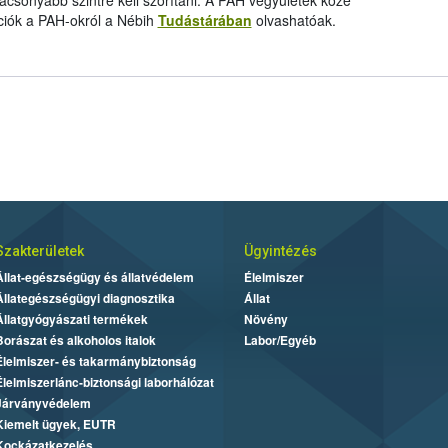
ációk a PAH-okról a Nébih
Tudástárában
olvashatóak.
Szakterületek
Ügyintézés
Állat-egészségügy és állatvédelem
Élelmiszer
Állategészségügyi diagnosztika
Állat
Állatgyógyászati termékek
Növény
Borászat és alkoholos italok
Labor/Egyéb
Élelmiszer- és takarmánybiztonság
Élelmiszerlánc-biztonsági laborhálózat
Járványvédelem
Kiemelt ügyek, EUTR
Kockázatkezelés