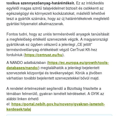
toxikus szennyezőanyag-határértékeit.
Ez az intézkedés
egyfelől magas szintű talajvédelmet biztosít és csökkenti az
egészségügyi és környezeti kockázatokat, másfelől lehetővé
teszi a gyártók számára, hogy az új határértékeknek megfelelő
gyártási folyamatot alkalmazzanak.
Fontos tudni, hogy az uniós termésnövelő anyagok tanúsítását
a megfelelőség-értékelő szervezetek végzik. A magyarországi
gyártóknak ez ügyben célszerű a jelenlegi „CE jelölt”
termésnövelőanyag-értékelését végző CerTrust Kft-hez
fordulniuk (
https://certrust.eu/hu
).
A NANDO adatbázisban (
https://ec.europa.eu/growth/tools-
databases/nando/
) megtalálhatók a jelenlegi bejelentett
szervezetek központjai és tevékenységei. Körük a jövőben
várhatóan további bejelentett szervezetekkel bővül majd.
A rendelet értelmezését segítendő a Bizottság frissítette a
témában felmerülő, gyakran ismételt kérdéseket. A GYIK az
alábbi linken érhető
el:
https://portal.nebih.gov.hu/noveny/gyakran-ismetelt-
kerdesek/talaj