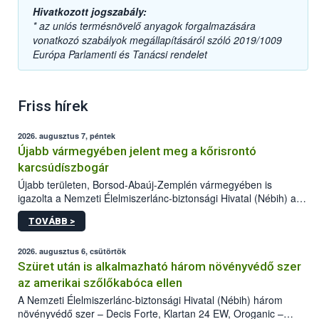
Hivatkozott jogszabály:
* az uniós termésnövelő anyagok forgalmazására
vonatkozó szabályok megállapításáról szóló 2019/1009
Európa Parlamenti és Tanácsi rendelet
Friss hírek
2026. augusztus 7, péntek
Újabb vármegyében jelent meg a kőrisrontó
karcsúdíszbogár
Újabb területen, Borsod-Abaúj-Zemplén vármegyében is
igazolta a Nemzeti Élelmiszerlánc-biztonsági Hivatal (Nébih) a
kőrisrontó karcsúdíszbogár (Agrilus planipennis) jelenlétét. A
TOVÁBB >
kártevőt nem csak színcsapdában találták meg, de már fertőzött
fában is azonosították. A növényvédelmi szakemberek folytatják
az intenzív felderítést, emellett az intézkedéseket a szlovák
2026. augusztus 6, csütörtök
hatósággal is összehangolják a terjedés megállítása érdekében.
Szüret után is alkalmazható három növényvédő szer
az amerikai szőlőkabóca ellen
A Nemzeti Élelmiszerlánc-biztonsági Hivatal (Nébih) három
növényvédő szer – Decis Forte, Klartan 24 EW, Oroganic –