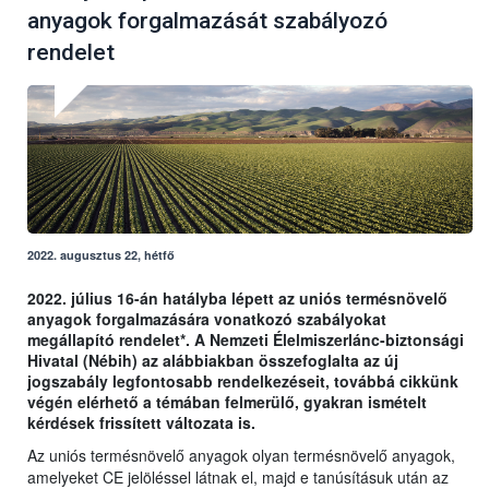
anyagok forgalmazását szabályozó
rendelet
2022. augusztus 22, hétfő
2022. július 16-án hatályba lépett az uniós termésnövelő
anyagok forgalmazására vonatkozó szabályokat
megállapító rendelet*. A Nemzeti Élelmiszerlánc-biztonsági
Hivatal (Nébih) az alábbiakban összefoglalta az új
jogszabály legfontosabb rendelkezéseit, továbbá cikkünk
végén elérhető a témában felmerülő, gyakran ismételt
kérdések frissített változata is.
Az uniós termésnövelő anyagok olyan termésnövelő anyagok,
amelyeket CE jelöléssel látnak el, majd e tanúsításuk után az