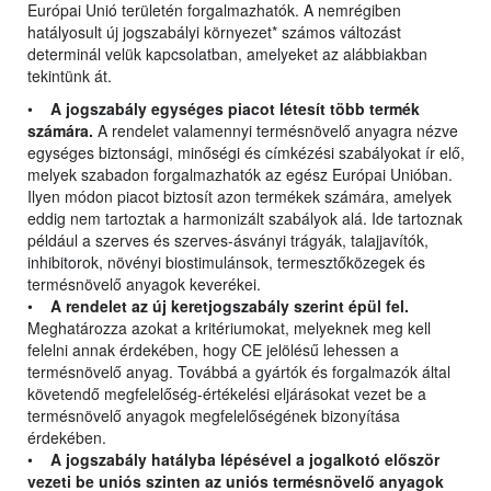
Európai Unió területén forgalmazhatók. A nemrégiben
hatályosult új jogszabályi környezet* számos változást
determinál velük kapcsolatban, amelyeket az alábbiakban
tekintünk át.
•
A jogszabály egységes piacot létesít több termék
számára.
A rendelet valamennyi termésnövelő anyagra nézve
egységes biztonsági, minőségi és címkézési szabályokat ír elő,
melyek szabadon forgalmazhatók az egész Európai Unióban.
Ilyen módon piacot biztosít azon termékek számára, amelyek
eddig nem tartoztak a harmonizált szabályok alá. Ide tartoznak
például a szerves és szerves-ásványi trágyák, talajjavítók,
inhibitorok, növényi biostimulánsok, termesztőközegek és
termésnövelő anyagok keverékei.
•
A rendelet az új keretjogszabály szerint épül fel.
Meghatározza azokat a kritériumokat, melyeknek meg kell
felelni annak érdekében, hogy CE jelölésű lehessen a
termésnövelő anyag. Továbbá a gyártók és forgalmazók által
követendő megfelelőség-értékelési eljárásokat vezet be a
termésnövelő anyagok megfelelőségének bizonyítása
érdekében.
•
A jogszabály hatályba lépésével a jogalkotó először
vezeti be uniós szinten az uniós termésnövelő anyagok