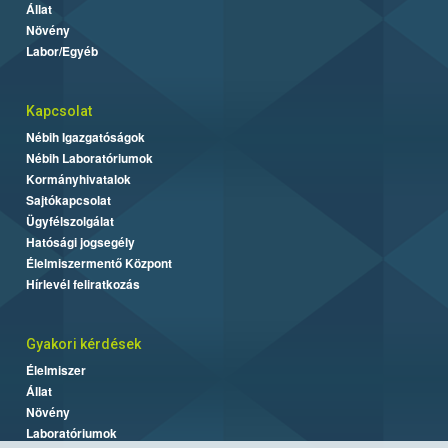
Állat
Növény
Labor/Egyéb
Kapcsolat
Nébih Igazgatóságok
Nébih Laboratóriumok
Kormányhivatalok
Sajtókapcsolat
Ügyfélszolgálat
Hatósági jogsegély
Élelmiszermentő Központ
Hírlevél feliratkozás
Gyakori kérdések
Élelmiszer
Állat
Növény
Laboratóriumok