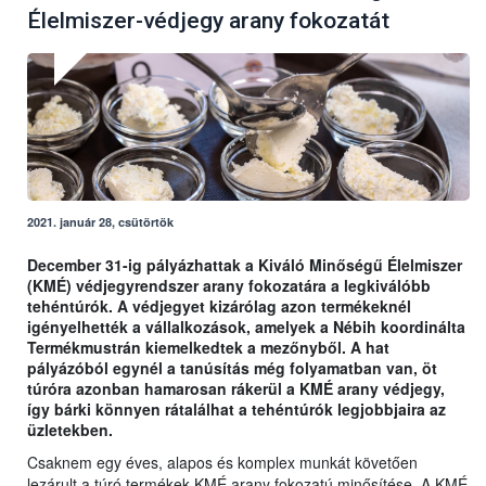
Élelmiszer-védjegy arany fokozatát
2021. január 28, csütörtök
December 31-ig pályázhattak a Kiváló Minőségű Élelmiszer
(KMÉ) védjegyrendszer arany fokozatára a legkiválóbb
tehéntúrók. A védjegyet kizárólag azon termékeknél
igényelhették a vállalkozások, amelyek a Nébih koordinálta
Termékmustrán kiemelkedtek a mezőnyből. A hat
pályázóból egynél a tanúsítás még folyamatban van, öt
túróra azonban hamarosan rákerül a KMÉ arany védjegy,
így bárki könnyen rátalálhat a tehéntúrók legjobbjaira az
üzletekben.
Csaknem egy éves, alapos és komplex munkát követően
lezárult a túró termékek KMÉ arany fokozatú minősítése. A KMÉ