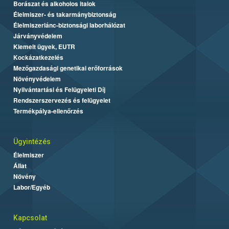
Borászat és alkoholos italok
Élelmiszer- és takarmánybiztonság
Élelmiszerlánc-biztonsági laborhálózat
Járványvédelem
Kiemelt ügyek, EUTR
Kockázatkezelés
Mezőgazdasági genetikai erőforrások
Növényvédelem
Nyilvántartási és Felügyeleti Díj
Rendszerszervezés és felügyelet
Termékpálya-ellenőrzés
Ügyintézés
Élelmiszer
Állat
Növény
Labor/Egyéb
Kapcsolat