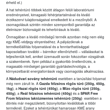
érhető el.)
A hat tehéntúró többek között átlagon felüli laboratóriumi
eredményeivel, kimagasló fehérjetartalmával és kiváló
érzékszervi tulajdonságaival emelkedett ki a mezőnyből. A
csomagolásuk szintén minden szempontból garantálja az
élelmiszer biztonságát és teherbírásuk is kiváló.
Önmagában a kiváló minőségű termék azonban még nem elég
egy KMÉ-védjegy elnyeréséhez. A pályázóknak a
termékelőállítás folyamatával és a fenntarthatósággal
kapcsolatban további – bármikor ellenőrizhető – vállalásokat is
teljesíteniük kell, amiket üzemaudit során fokozottan vizsgálnak
a szakemberek. Ilyen például a gyakoribb önellenőrzés, a
magasabb minőséget garantáló gyártástechnológia, a
környezetbarát energiaforrások vagy csomagolás alkalmazása.
A
Nádudvari sovány tehéntúró
esetében a tanúsítási folyamat
még nem zárult le. A
Gazda félzsíros rögös túró (250g, 450g,
1kg)
, a
Hazai rögös túró (450g)
, a
Mizo rögös túró (250g,
450g)
, a
Reál félzsíros tehéntúró (450g)
és a
SPAR Free
From félzsíros laktózmentes tehéntúró (250g)
esetében a
döntés már megszületett, bizonyítottan kiválóbbak a többi
terméknél. Ezeket a tehéntúrókat hamarosan KMÉ arany