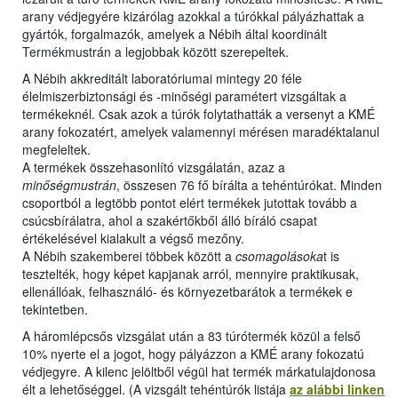
arany védjegyére kizárólag azokkal a túrókkal pályázhattak a
gyártók, forgalmazók, amelyek a Nébih által koordinált
Termékmustrán a legjobbak között szerepeltek.
A Nébih akkreditált laboratóriumai mintegy 20 féle
élelmiszerbiztonsági és -minőségi paramétert vizsgáltak a
termékeknél. Csak azok a túrók folytathatták a versenyt a KMÉ
arany fokozatért, amelyek valamennyi mérésen maradéktalanul
megfeleltek.
A termékek összehasonlító vizsgálatán, azaz a
minőségmustrán
, összesen 76 fő bírálta a tehéntúrókat. Minden
csoportból a legtöbb pontot elért termékek jutottak tovább a
csúcsbírálatra, ahol a szakértőkből álló bíráló csapat
értékelésével kialakult a végső mezőny.
A Nébih szakemberei többek között a
csomagolásoka
t is
tesztelték, hogy képet kapjanak arról, mennyire praktikusak,
ellenállóak, felhasználó- és környezetbarátok a termékek e
tekintetben.
A háromlépcsős vizsgálat után a 83 túrótermék közül a felső
10% nyerte el a jogot, hogy pályázzon a KMÉ arany fokozatú
védjegyre. A kilenc jelöltből végül hat termék márkatulajdonosa
élt a lehetőséggel. (A vizsgált tehéntúrók listája
az alábbi linken