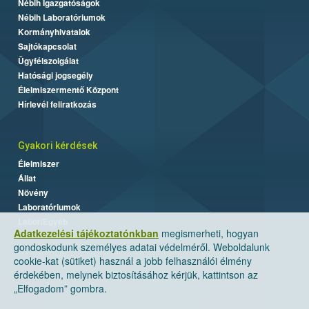
Nébih Igazgatóságok
Nébih Laboratóriumok
Kormányhivatalok
Sajtókapcsolat
Ügyfélszolgálat
Hatósági jogsegély
Élelmiszermentő Központ
Hírlevél feliratkozás
Gyakori kérdések
Élelmiszer
Állat
Növény
Laboratóriumok
Labor/Egyéb
Adatkezelési tájékoztatónkban
megismerheti, hogyan
gondoskodunk személyes adatai védelméről. Weboldalunk
cookie-kat (sütiket) használ a jobb felhasználói élmény
érdekében, melynek biztosításához kérjük, kattintson az
„Elfogadom” gombra.