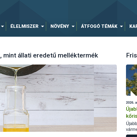
ÉLELMISZER
NÖVÉNY
ÁTFOGÓ TÉMÁK
KA
, mint állati eredetű melléktermék
Fris
2026. 
Újab
kőri
Újabb
várme
Élelm