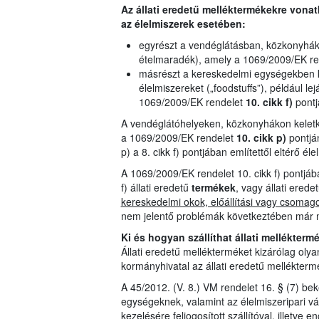
Az állati eredetű melléktermékekre vona
az élelmiszerek esetében:
egyrészt a vendéglátásban, közkonyháko
ételmaradék), amely a 1069/2009/EK r
másrészt a kereskedelmi egységekben k
élelmiszereket („foodstuffs”), például l
1069/2009/EK rendelet
10. cikk f)
pontj
A vendéglátóhelyeken, közkonyhákon keletkez
a 1069/2009/EK rendelet
10. cikk p)
pontjá
p) a 8. cikk f) pontjában említettől eltérő él
A 1069/2009/EK rendelet 10. cikk f) pontjá
f) állati eredetű
termékek
, vagy állati erede
kereskedelmi okok, előállítási vagy csomago
nem jelentő problémák következtében már 
Ki és hogyan szállíthat állati mellékter
Állati eredetű mellékterméket kizárólag olyan 
kormányhivatal az állati eredetű melléktermé
A 45/2012. (V. 8.) VM rendelet 16. § (7) be
egységeknek, valamint az élelmiszeripari vál
kezelésére feljogosított szállítóval, illetve 