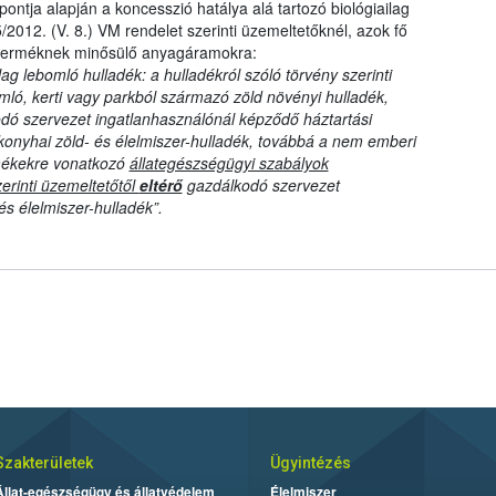
pontja alapján a koncesszió hatálya alá tartozó biológiailag
/2012. (V. 8.) VM rendelet szerinti üzemeltetőknél, azok fő
ékterméknek minősülő anyagáramokra:
lag lebomló hulladék: a hulladékról szóló törvény szerinti
omló, kerti vagy parkból származó zöld növényi hulladék,
dó szervezet ingatlanhasználónál képződő háztartási
onyhai zöld- és élelmiszer-hulladék, továbbá a nem emberi
rmékekre vonatkozó
állategészségügyi szabályok
zerinti üzemeltetőtől
eltérő
gazdálkodó szervezet
s élelmiszer-hulladék”.
Szakterületek
Ügyintézés
Állat-egészségügy és állatvédelem
Élelmiszer