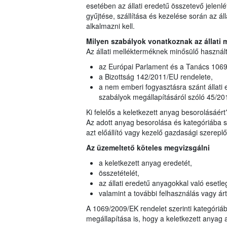
esetében az állati eredetű összetevő jelenl
gyűjtése, szállítása és kezelése során az á
alkalmazni kell.
Milyen szabályok vonatkoznak az állati 
Az állati mellékterméknek minősülő használt
az Európai Parlament és a Tanács 1069
a Bizottság 142/2011/EU rendelete,
a nem emberi fogyasztásra szánt állati
szabályok megállapításáról szóló 45/201
Ki felelős a keletkezett anyag besorolásáért
Az adott anyag besorolása és kategóriába s
azt előállító vagy kezelő gazdasági szereplő
Az üzemeltető köteles megvizsgálni
a keletkezett anyag eredetét,
összetételét,
az állati eredetű anyagokkal való esetle
valamint a további felhasználás vagy árt
A 1069/2009/EK rendelet szerinti kategóriá
megállapítása is, hogy a keletkezett anyag a