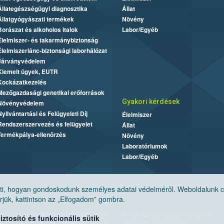
Állategészségügyi diagnosztika
Állat
Állatgyógyászati termékek
Növény
Borászat és alkoholos italok
Labor/Egyéb
Élelmiszer- és takarmánybiztonság
Élelmiszerlánc-biztonsági laborhálózat
Járványvédelem
Kiemelt ügyek, EUTR
Kockázatkezelés
Mezőgazdasági genetikai erőforrások
Gyakori kérdések
Növényvédelem
Nyilvántartási és Felügyeleti Díj
Élelmiszer
Rendszerszervezés és felügyelet
Állat
Termékpálya-ellenőrzés
Növény
Laboratóriumok
Labor/Egyéb
, hogyan gondoskodunk személyes adatai védelméről. Weboldalunk cook
jük, kattintson az „Elfogadom” gombra.
Nemzeti Élelmiszerlánc-biztonsági Hivatal
E-mail:
ugyfelszolgalat@nebih.gov.hu
tosító és funkcionális sütik