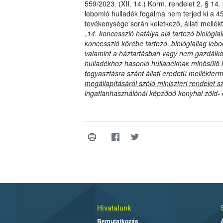
559/2023. (XII. 14.) Korm. rendelet 2. § 14. 
lebomló hulladék fogalma nem terjed ki a 45
tevékenysége során keletkező, állati mell
„14. koncesszió hatálya alá tartozó biológiai
koncesszió körébe tartozó, biológiailag leb
valamint a háztartásban vagy nem gazdálko
hulladékhoz hasonló hulladéknak minősülő k
fogyasztásra szánt állati eredetű mellékte
megállapításáról szóló miniszteri rendelet s
ingatlanhasználónál képződő konyhai zöld- é
Hivatalunk
Bemutatkozás