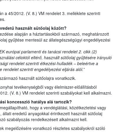
rán a 45/2012. (V. 8.) VM rendelet 3. melléklete szerinti
es.
eredetű használt sütőolaj között?
ekezdése alapján a háztartásokból származó, meghatározott
őolaj gyűjtése mentesül az állategészségügyi engedélyezési
 európai parlamenti és tanácsi rendelet 2. cikk (2)
álási céloktól eltérő, használt sütőolaj gyűjtésére irányuló
gi rendelet szerinti étkezési-hulladék – beleértve a
 rendelet szerinti engedélyezési eljárás alól.”
származó használt sütőolajra vonatkozik.
onyhai tevékenységből vagy élelmiszer-előállításból
2. (V. 8.) VM rendelet szerinti szabályokat kell alkalmazni.
si koncesszió hatálya alá tartozik?
megállapítható, hogy a vendéglátási, közétkeztetési vagy
állati eredetű anyagokkal érintkezett használt sütőolaj
zó szabályozás rendelkezéseit alkalmazni kell.
ek megelőzésére vonatkozó részletes szabályokról szóló