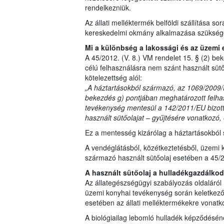
rendelkezniük.
Az állati melléktermék belföldi szállítása so
kereskedelmi okmány alkalmazása szükség
Mi a különbség a lakossági és az üzemi 
A 45/2012. (V. 8.) VM rendelet 15. § (2) b
célú felhasználásra nem szánt használt süt
kötelezettség alól:
„A háztartásokból származó, az 1069/2009/EK
bekezdés g) pontjában meghatározott felhaszn
tevékenység mentesül a 142/2011/EU bizottsá
használt sütőolajat – gyűjtésére vonatkozó, e
Ez a mentesség kizárólag a háztartásokból 
A vendéglátásból, közétkeztetésből, üzemi k
származó használt sütőolaj esetében a 45/201
A használt sütőolaj a hulladékgazdálkodá
Az állategészségügyi szabályozás oldaláról 
üzemi konyhai tevékenység során keletkező, 
esetében az állati melléktermékekre vonatko
A biológiailag lebomló hulladék képződésén