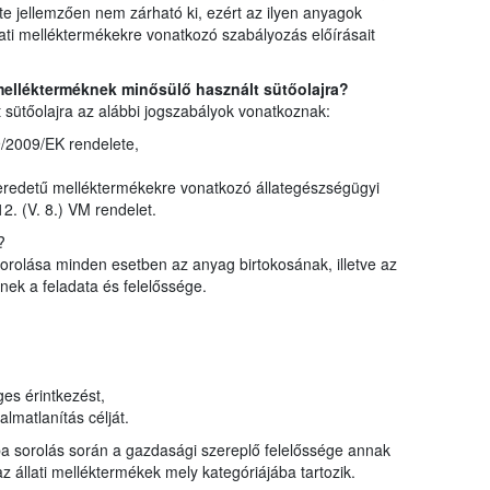
éte jellemzően nem zárható ki, ezért az ilyen anyagok
llati melléktermékekre vonatkozó szabályozás előírásait
mellékterméknek minősülő használt sütőolajra?
 sütőolajra az alábbi jogszabályok vonatkoznak:
/2009/EK rendelete,
 eredetű melléktermékekre vonatkozó állategészségügyi
2. (V. 8.) VM rendelet.
?
orolása minden esetben az anyag birtokosának, illetve az
nek a feladata és felelőssége.
ges érintkezést,
almatlanítás célját.
ba sorolás során a gazdasági szereplő felelőssége annak
z állati melléktermékek mely kategóriájába tartozik.