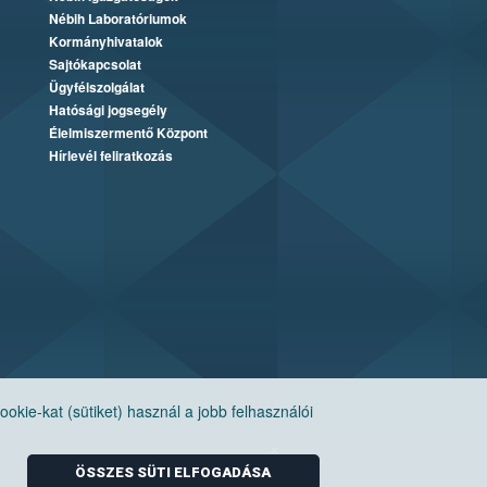
Nébih Laboratóriumok
Kormányhivatalok
Sajtókapcsolat
Ügyfélszolgálat
Hatósági jogsegély
Élelmiszermentő Központ
Hírlevél feliratkozás
ie-kat (sütiket) használ a jobb felhasználói
ÖSSZES SÜTI ELFOGADÁSA