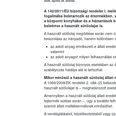
2026. április 29, szerda
A 142/2011/EU bizottsági rendelet I. mell
fogalmába beletartozik az éttermekben,
a központi konyhákat és a háztartások k
beleértve a használt sütőolajat is.
A használt sütőolaj megítélése során nem 
besorolása az irányadó, hanem különösen 
az adott anyag érintkezett-e állati erede
valamint
az adott anyagot milyen felhasználási cé
A használt sütőolaj bizonyos esetekben az 
szabályozás hatálya alá is tartozhat.
Mikor minősül a használt sütőolaj állati
A 1069/2009/EK rendelet 2. cikk (2) bekezdé
használt sütőolajat is – meghatározott eset
Amennyiben a használt sütőolaj állati eredet
tejtermék sütése során –, úgy a további fel
szerinti állati mellékterméknek minősülhet.
A vendéglátásból, közétkeztetésből vagy ü