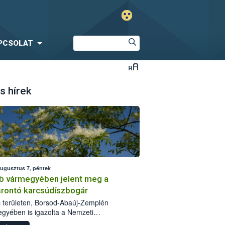
PCSOLAT
s hírek
augusztus 7, péntek
b vármegyében jelent meg a
srontó karcsúdíszbogár
 területen, Borsod-Abaúj-Zemplén
gyében is igazolta a Nemzeti
iszerlánc-biztonsági Hivatal (Nébih) a