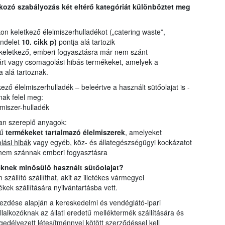
tkozó szabályozás két eltérő kategóriát különböztet meg
n keletkező élelmiszerhulladékot („catering waste”,
endelet
10. cikk p)
pontja alá tartozik
eletkező, emberi fogyasztásra már nem szánt
ejárt vagy csomagolási hibás termékeket, amelyek a
a alá tartoznak.
ő élelmiszerhulladék – beleértve a használt sütőolajat is -
nak felel meg:
elmiszer-hulladék
ban szereplő anyagok:
tű
termékeket tartalmazó élelmiszerek
, amelyeket
lási hibák
vagy egyéb, köz- és állategészségügyi kockázatot
nem szánnak emberi fogyasztásra
méknek minősülő használt sütőolajat?
szállító szállíthat, akit az illetékes vármegyei
kek szállítására nyilvántartásba vett.
kezdése alapján a kereskedelmi és vendéglátó-ipari
lalkozóknak az állati eredetű melléktermék szállítására és
engedélyezett létesítménnyel kötött szerződéssel kell