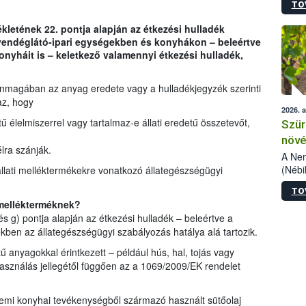
TO
kőris
jelen
ékletének 22. pontja alapján az étkezési hulladék
talál
 vendéglátó-ipari egységekben és konyhákon – beleértve
azono
onyháit is – keletkező valamennyi étkezési hulladék,
folyta
intéz
össze
önmagában az anyag eredete vagy a hulladékjegyzék szerinti
érdek
az, hogy
2026. 
tű élelmiszerrel vagy tartalmaz-e állati eredetű összetevőt,
Szür
növé
lra szánják.
szől
A Nem
(Nébi
állati melléktermékekre vonatkozó állategészségügyi
Klart
TO
módos
 mellékterméknek?
egész
s g) pontja alapján az étkezési hulladék – beleértve a
felha
ekben az állategészségügyi szabályozás hatálya alá tartozik.
célja
lehet
ű anyagokkal érintkezett – például hús, hal, tojás vagy
Az Or
használás jellegétől függően az a 1069/2009/EK rendelet
felha
terme
zemi konyhai tevékenységből származó használt sütőolaj