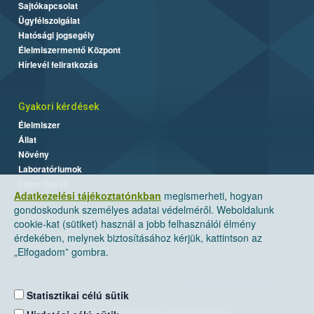
Sajtókapcsolat
Ügyfélszolgálat
Hatósági jogsegély
Élelmiszermentő Központ
Hírlevél feliratkozás
Gyakori kérdések
Élelmiszer
Állat
Növény
Laboratóriumok
Labor/Egyéb
Adatkezelési tájékoztatónkban
megismerheti, hogyan
gondoskodunk személyes adatai védelméről. Weboldalunk
cookie-kat (sütiket) használ a jobb felhasználói élmény
érdekében, melynek biztosításához kérjük, kattintson az
„Elfogadom” gombra.
Statisztikai célú sütik
Nemzeti Élelmiszerlánc-biztonsági Hivatal