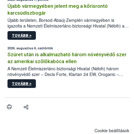
Újabb vármegyében jelent meg a kőrisrontó
karcsúdíszbogár
Újabb területen, Borsod-Abaúj-Zemplén vármegyében is
igazolta a Nemzeti Élelmiszerlánc-biztonsági Hivatal (Nébih) a
kőrisrontó karcsúdíszbogár (Agrilus planipennis) jelenlétét. A
TOVÁBB >
kártevőt nem csak színcsapdában találták meg, de már fertőzött
fában is azonosították. A növényvédelmi szakemberek folytatják
az intenzív felderítést, emellett az intézkedéseket a szlovák
2026. augusztus 6, csütörtök
hatósággal is összehangolják a terjedés megállítása érdekében.
Szüret után is alkalmazható három növényvédő szer
az amerikai szőlőkabóca ellen
A Nemzeti Élelmiszerlánc-biztonsági Hivatal (Nébih) három
növényvédő szer – Decis Forte, Klartan 24 EW, Oroganic –
engedélyokiratát módosította, így azok a szüretet követően,
TOVÁBB >
egészen a vesszőérettség (BBCH 91) stádiumáig
felhasználhatóak a szőlőben. A kiterjesztések célja, hogy a korai
érésű szőlőkben is legyen lehetőség a károsító elleni további
védekezésre. Az Oroganic készítmény kis kiszerelésben kiskerti
felhasználók számára is elérhető és ökológiai termesztésben is
engedélyezett.
Cookie beállítások