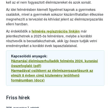
kell az el nem fogyasztott élelmiszereket és azok sorsát.
Az idei felmérésben kiemelt figyelmet kapnak a gyermekes
családok, mivel a gyermekek sokszor kiszámíthatatlan étkezése
megnehezíti a tervezést és kihívást jelent az élelmiszerpazarlás
elleni harcban.
Az érdeklődők a
felmérés regisztrációs linkjén
már
jelentkezhetnek a 2025-ös felmérésre, melybe a korábbi
résztvevők is becsatlakozhatnak, akik így össze tudják vetni
eredményeiket a korábbi évek tapasztalataival.
Kapcsolódó anyagok:
Háztartási élelmiszerhulladék felmérés 2024. kutatási
összefoglaló (pdf)
Harmadával csökkent az élelmiszerpazarlásunk az
elmúlt 8 évben című közlemény letölthető
formátumban (docx)
Friss hírek
2026. augusztus 7, péntek