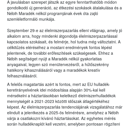
A javulásban szerepet játszik az egyre fenntarthatóbb módon
gondolkodó új generáció, az étkezési szokások átalakulása és a
Nébih Maradék nélkül programjának évek óta zajló
szemléletformáló munkája.
Szeptember 29-e az élelmiszerpazarlás elleni világnap, amely jó
alkalom arra, hogy mindenki átgondolja élelmiszerpazarlással
kapcsolatos szokásait, és felmérje, hol tudna még változtatni. A
célkitűzés eléréséhez a mostani eredmények fontos lépést
jelentenek, de további erőfeszítések szükségesek. Ehhez a
Nébih segítséget nyújt a Maradék nélkül gyakorlatias
anyagaival, legyen szó menütervezésről, a hűtőszekrény
hatékony kihasználásáról vagy a maradékok kreatív
felhasználásáról.
A felelős magatartás azért is fontos, mert az EU hulladék-
keretirányelvének idei módosítása alapján 30%-kal kell
mérsékelni a háztartásokban keletkező élelmiszerhulladékok
mennyiségét a 2021-2023 közötti időszak átlagértékéhez
képest. Az élelmiszerpazarlás tendenciájának vizsgálatához már
elindult a jelentkezés a 2025-ös felmérésre, amelyhez a Nébih
várja a csatlakozni kívánó háztartásokat. Az egyhetes mérés
során hulladéknaplót kell vezetni, amelyben pontosan rögzíteni