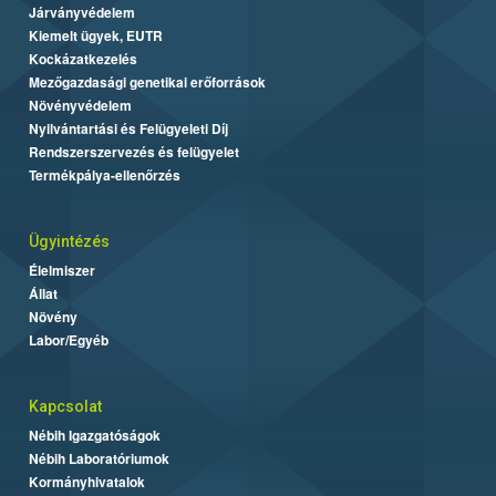
Járványvédelem
Kiemelt ügyek, EUTR
Kockázatkezelés
Mezőgazdasági genetikai erőforrások
Növényvédelem
Nyilvántartási és Felügyeleti Díj
Rendszerszervezés és felügyelet
Termékpálya-ellenőrzés
Ügyintézés
Élelmiszer
Állat
Növény
Labor/Egyéb
Kapcsolat
Nébih Igazgatóságok
Nébih Laboratóriumok
Kormányhivatalok