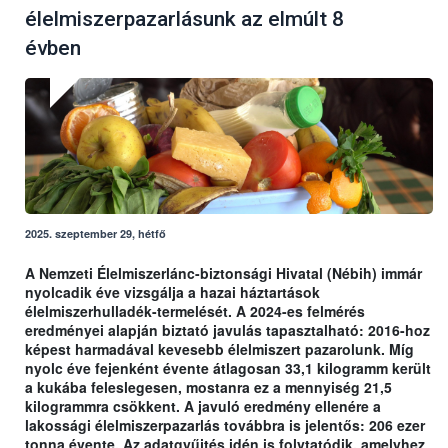
élelmiszerpazarlásunk az elmúlt 8
évben
2025. szeptember 29, hétfő
A Nemzeti Élelmiszerlánc-biztonsági Hivatal (Nébih) immár
nyolcadik éve vizsgálja a hazai háztartások
élelmiszerhulladék-termelését. A 2024-es felmérés
eredményei alapján biztató javulás tapasztalható: 2016-hoz
képest harmadával kevesebb élelmiszert pazarolunk. Míg
nyolc éve fejenként évente átlagosan 33,1 kilogramm került
a kukába feleslegesen, mostanra ez a mennyiség 21,5
kilogrammra csökkent. A javuló eredmény ellenére a
lakossági élelmiszerpazarlás továbbra is jelentős: 206 ezer
tonna évente. Az adatgyűjtés idén is folytatódik, amelyhez