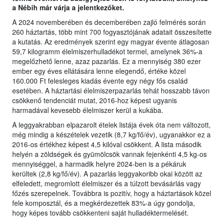
a Nébih már várja a jelentkezőket.
A 2024 novemberében és decemberében zajló felmérés során
260 háztartás, több mint 700 fogyasztójának adatait összesítette
a kutatás. Az eredmények szerint egy magyar évente átlagosan
59,7 kilogramm élelmiszerhulladékot termel, amelynek 36%-a
megelőzhető lenne, azaz pazarlás. Ez a mennyiség 380 ezer
ember egy éves ellátására lenne elegendő, értéke közel
160.000 Ft felesleges kiadás évente egy négy fős család
esetében. A háztartási élelmiszerpazarlás tehát hosszabb távon
csökkenő tendenciát mutat, 2016-hoz képest ugyanis
harmadával kevesebb élelmiszer kerül a kukába.
A leggyakrabban elpazarolt ételek listája évek óta nem változott,
még mindig a készételek vezetik (8,7 kg/fő/év), ugyanakkor ez a
2016-os értékhez képest 4,5 kilóval csökkent. A lista második
helyén a zöldségek és gyümölcsök vannak fejenkénti 4,5 kg-os
mennyiséggel, a harmadik helyre 2024-ben is a pékáruk
kerültek (2,8 kg/fő/év). A pazarlás leggyakoribb okai között az
elfeledett, megromlott élelmiszer és a túlzott bevásárlás vagy
főzés szerepelnek. Továbbra is pozitív, hogy a háztartások közel
fele komposztál, és a megkérdezettek 83%-a úgy gondolja,
hogy képes tovább csökkenteni saját hulladéktermelését.