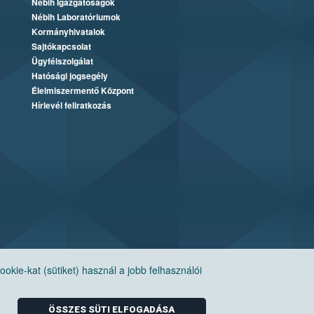
Nébih Igazgatóságok
Nébih Laboratóriumok
Kormányhivatalok
Sajtókapcsolat
Ügyfélszolgálat
Hatósági jogsegély
Élelmiszermentő Központ
Hírlevél feliratkozás
ie-kat (sütiket) használ a jobb felhasználói
ÖSSZES SÜTI ELFOGADÁSA