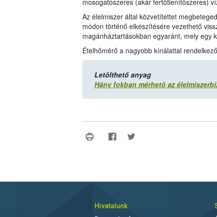
mosogatószeres (akár fertőtlenítőszeres) vízz
Az élelmiszer által közvetítettet megbetege
módon történő elkészítésére vezethető vissza
magánháztartásokban egyaránt, mely egy ki
Ételhőmérő a nagyobb kínálattal rendelkező
Letölthető anyag
Hány fokban mérhető az élelmiszerb
Hivatalunk