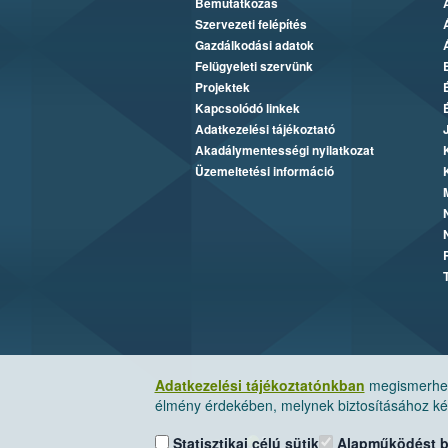
Bemutatkozás
Szervezeti felépítés
Gazdálkodási adatok
Felügyeleti szervünk
Projektek
Kapcsolódó linkek
Adatkezelési tájékoztató
Akadálymentességi nyilatkozat
Üzemeltetési információ
Adatkezelési tájékoztatónkban
megismerheti
élmény érdekében, melynek biztosításához kér
Statisztikai célú sütik
Alapműködést biz