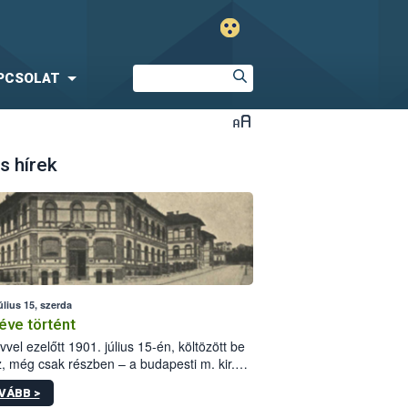
PCSOLAT
s hírek
úlius 15, szerda
éve történt
vvel ezelőtt 1901. július 15-én, költözött be
z, még csak részben – a budapesti m. kir.
i vetőmagvizsgáló állomás a Kis Rókus utca
VÁBB >
ám alatti, Czigler Győző által tervezett új