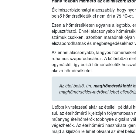
Hány fokban mérhető az élelmiszerbizto
Élelmiszerbiztonsági alapszabály, hogy nyers 
belső hőmérsékletük el nem éri a
75 °C
-ot.
Ezen a hőmérsékleten ugyanis a legtöbb, 
elpusztítható. Ennél alacsonyabb hőmérsékl
számuk csökken, azonban maradnak olyan túl
elszaporodhatnak és megbetegedésekhez v
Az ennél alacsonyabb, langyos hőmérséklet 
rohamos szaporodásához. A különböző élelm
egymástól, így belső hőmérsékletük hosszabb
okozó hőmérsékletet.
Az étel belső, ún.
maghőmérsékletét
l
maghőmérséklet-mérővel lehet ellenőriz
Utóbbi kivitelezésű akár az étellel, például
sül, az ételhőmérő kijelzőjén folyamatosan
műanyag ételhőmérők többnyire digitális vál
végezhetők. Az ételhőmérő használata igen e
majd a kijelzőn le lehet olvasni az étel bel