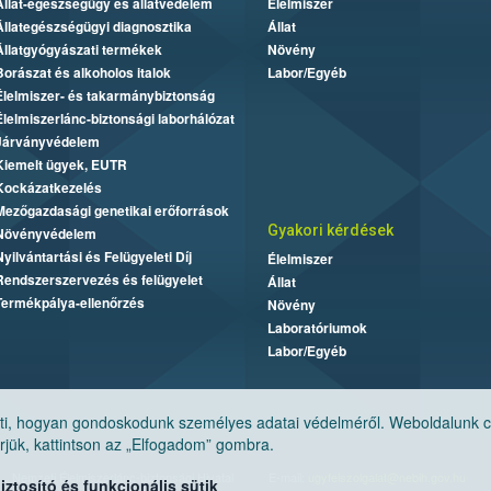
Állat-egészségügy és állatvédelem
Élelmiszer
Állategészségügyi diagnosztika
Állat
Állatgyógyászati termékek
Növény
Borászat és alkoholos italok
Labor/Egyéb
Élelmiszer- és takarmánybiztonság
Élelmiszerlánc-biztonsági laborhálózat
Járványvédelem
Kiemelt ügyek, EUTR
Kockázatkezelés
Mezőgazdasági genetikai erőforrások
Gyakori kérdések
Növényvédelem
Nyilvántartási és Felügyeleti Díj
Élelmiszer
Rendszerszervezés és felügyelet
Állat
Termékpálya-ellenőrzés
Növény
Laboratóriumok
Labor/Egyéb
, hogyan gondoskodunk személyes adatai védelméről. Weboldalunk cook
jük, kattintson az „Elfogadom” gombra.
Nemzeti Élelmiszerlánc-biztonsági Hivatal
E-mail:
ugyfelszolgalat@nebih.gov.hu
tosító és funkcionális sütik