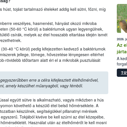
nság?
épüle
húst, tojást tartalmazó ételeket addig kell sütni, főzni, míg
emberre veszélyes, hasmenést, hányást okozó mikroba
eten (50-60 °C körül) a baktériumok ugyan legyengülnek,
élő csírák, melyek az étel hosszabb eltartása idején ismét
2026. j
ezethetnek.
Az e
(30-40 °C körül) pedig kifejezetten kedvező a baktériumok
járta
iszerek jellege, tömege, hővezetése lényegesen eltérhet
A kedv
-rövidebb időtartam alatt éri el a mikrobák pusztulását
forga
Korm.
TO
sérül
felme
egegyszerűbben erre a célra kifejlesztett ételhőmérővel,
veszé
ni, amely készülhet műanyagból, vagy fémből.
Ezen 
vonni
 hússal együtt sütve is alkalmazható, vagyis miközben a hús
jártas
 nyomon követhető a készülő étel belső hőmérséklete. A
tozatban készülnek, segítségükkel pillanatnyi mérések
gyszerű. Tokjából kivéve be kell szúrni az étel közepébe,
ső hőmérsékletét. Használat után az ételhőmérőt le kell mosni