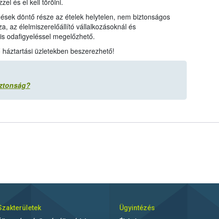
el és el kell törölni.
dések döntő része az ételek helytelen, nem biztonságos
, az élelmiszerelőállító vállalkozásoknál és
s odafigyeléssel megelőzhető.
 háztartási üzletekben beszerezhető!
iztonság?
Szakterületek
Ügyintézés