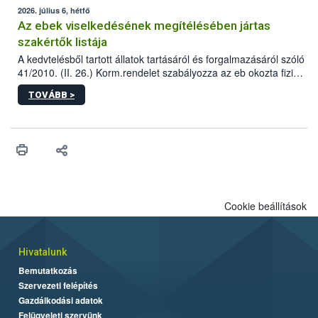
2026. július 6, hétfő
Az ebek viselkedésének megítélésében jártas
szakértők listája
A kedvtelésből tartott állatok tartásáról és forgalmazásáról szóló
41/2010. (II. 26.) Korm.rendelet szabályozza az eb okozta fizikai
sérülés, illetve ennek veszélye keletkezésekor felmerülő
TOVÁBB >
hatósági feladatokat, valamint a veszélyes eb tartását és annak
engedélyezését. Ezen eljárások során szükség esetén be kell
vonni az ebek viselkedésének megítélésében jártas szakértőt.
Cookie beállítások
Hivatalunk
Bemutatkozás
Szervezeti felépítés
Gazdálkodási adatok
Felügyeleti szervünk