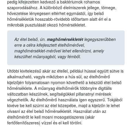
pedig kifejezetten kedvező a baktériumok rohamos
szaporodásához. A különböző élelmiszerek jellege, tömege,
hővezetése lényegesen eltérhet egymástól, így belső
hőmérsékletük hosszabb-rövidebb időtartam alatt éri el a
mikrobák pusztulását okozó hőmérsékletet.
Az étel belső, ún.
maghőmérsékletét
legegyszerűbben
erre a célra kifejlesztett ételhőmérővel,
maghőmérséklet-mérővel lehet ellenőrizni, amely
készülhet műanyagból, vagy fémből.
Utóbbi kivitelezésű akár az étellel, például hússal együtt sütve is
alkalmazható, vagyis miközben a hús sül, az ételhőmérő
kijelzőjén folyamatosan nyomon követhető a készülő étel belső
hőmérséklete. A műanyag ételhőmérők többnyire digitális
változatban készülnek, segítségükkel pillanatnyi mérések
végezhetők. Az ételhőmérő használata igen egyszerű. Tokjából
kivéve be kell szúrni az étel közepébe, majd a kijelzőn le lehet
olvasni az étel belső hőmérsékletét. Használat után az
ételhőmérőt le kell mosni mosogatószeres (akár
fertőtlenítőszeres) vízzel és el kell törölni.