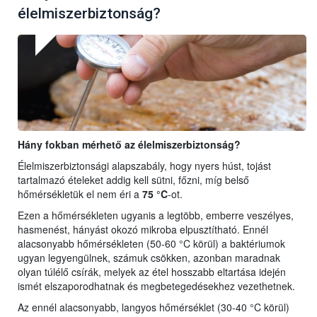
élelmiszerbiztonság?
Hány fokban mérhető az élelmiszerbiztonság?
Élelmiszerbiztonsági alapszabály, hogy nyers húst, tojást
tartalmazó ételeket addig kell sütni, főzni, míg belső
hőmérsékletük el nem éri a
75 °C
-ot.
Ezen a hőmérsékleten ugyanis a legtöbb, emberre veszélyes,
hasmenést, hányást okozó mikroba elpusztítható. Ennél
alacsonyabb hőmérsékleten (50-60 °C körül) a baktériumok
ugyan legyengülnek, számuk csökken, azonban maradnak
olyan túlélő csírák, melyek az étel hosszabb eltartása idején
ismét elszaporodhatnak és megbetegedésekhez vezethetnek.
Az ennél alacsonyabb, langyos hőmérséklet (30-40 °C körül)