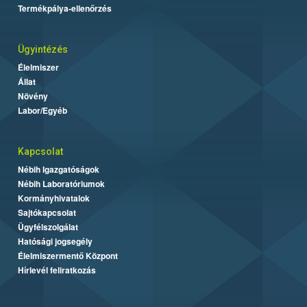
Termékpálya-ellenőrzés
Ügyintézés
Élelmiszer
Állat
Növény
Labor/Egyéb
Kapcsolat
Nébih Igazgatóságok
Nébih Laboratóriumok
Kormányhivatalok
Sajtókapcsolat
Ügyfélszolgálat
Hatósági jogsegély
Élelmiszermentő Központ
Hírlevél feliratkozás