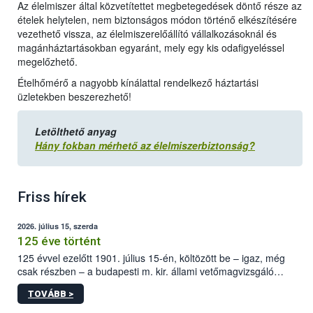
Az élelmiszer által közvetítettet megbetegedések döntő része az
ételek helytelen, nem biztonságos módon történő elkészítésére
vezethető vissza, az élelmiszerelőállító vállalkozásoknál és
magánháztartásokban egyaránt, mely egy kis odafigyeléssel
megelőzhető.
Ételhőmérő a nagyobb kínálattal rendelkező háztartási
üzletekben beszerezhető!
Letölthető anyag
Hány fokban mérhető az élelmiszerbiztonság?
Friss hírek
2026. július 15, szerda
125 éve történt
125 évvel ezelőtt 1901. július 15-én, költözött be – igaz, még
csak részben – a budapesti m. kir. állami vetőmagvizsgáló
állomás a Kis Rókus utca 15. szám alatti, Czigler Győző által
TOVÁBB >
tervezett új épületébe.