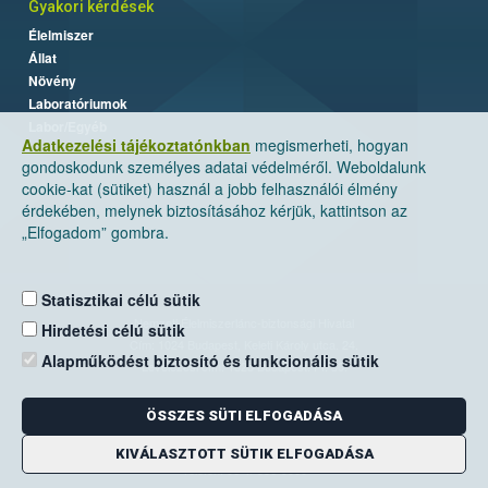
Gyakori kérdések
Élelmiszer
Állat
Növény
Laboratóriumok
Labor/Egyéb
Adatkezelési tájékoztatónkban
megismerheti, hogyan
gondoskodunk személyes adatai védelméről. Weboldalunk
cookie-kat (sütiket) használ a jobb felhasználói élmény
érdekében, melynek biztosításához kérjük, kattintson az
„Elfogadom” gombra.
Statisztikai célú sütik
Nemzeti Élelmiszerlánc-biztonsági Hivatal
Hirdetési célú sütik
Cím: 1024 Budapest, Keleti Károly utca. 24.
Alapműködést biztosító és funkcionális sütik
Levelezési cím: 1525 Budapest. Pf. 30.
ÖSSZES SÜTI ELFOGADÁSA
E-mail:
ugyfelszolgalat@nebih.gov.hu
Zöld szám: 06-80/263-244
KIVÁLASZTOTT SÜTIK ELFOGADÁSA
Telefon: 06-1/ 336-9000