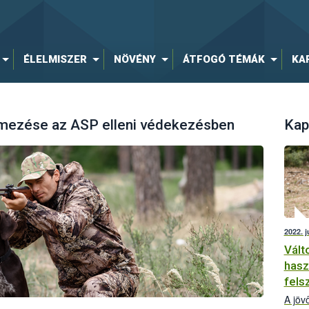
ÉLELMISZER
NÖVÉNY
ÁTFOGÓ TÉMÁK
KA
mezése az ASP elleni védekezésben
Kap
2022. j
Vált
hasz
fels
A jöv