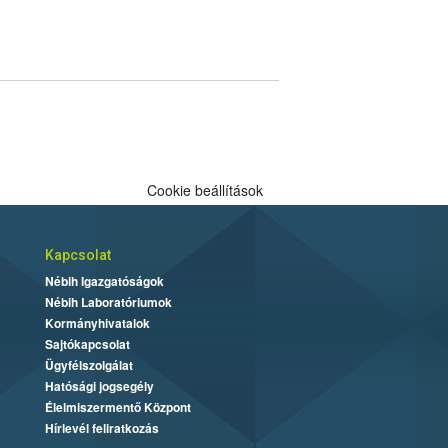
Cookie beállítások
Kapcsolat
Nébih Igazgatóságok
Nébih Laboratóriumok
Kormányhivatalok
Sajtókapcsolat
Ügyfélszolgálat
Hatósági jogsegély
Élelmiszermentő Központ
Hírlevél feliratkozás