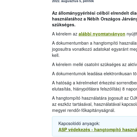
2022. augusztus 5, péntek
Az állománygyérítési célból elrendelt d
használatához a Nébih Országos Járván
szükséges.
A kérelem az
alábbi nyomtatványon
nyújt
A dokumentumban a hangtompító használatát
jogosultra vonatkozó adatokat egyaránt meg
kell.
A kérelem mellé csatolni szükséges az aktí
A dokumentumok leadása elektronikusan tör
A hatóság a kérelmeket érkezési sorrendbe
elutasítás, hiánypótlásra felszólítás) 8 napo
A hangtompító használatára jogosult az OJ
az eszköz tartásával, használatával kapcsol
megyei rendőr-főkapitányságnál.
Kapcsolódó anyagok:
ASP védekezés - hangtompító használ