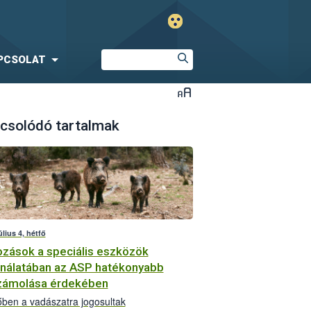
PCSOLAT
csolódó tartalmak
úlius 4, hétfő
ozások a speciális eszközök
nálatában az ASP hatékonyabb
zámolása érdekében
őben a vadászatra jogosultak