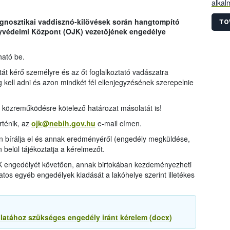
alkal
haszn
iagnosztikai vaddisznó-kilövések során hangtompító
állom
TO
yvédelmi Központ (OJK) vezetőjének engedélye
vaddi
alapj
terül
ható be.
kiterj
 kérő személyre és az őt foglalkoztató vadászatra
 kell adni és azon mindkét fél ellenjegyzésének szerepelnie
v közreműködésre kötelező határozat másolatát is!
ténik, az
ojk@nebih.gov.hu
e-mail címen.
n bírálja el és annak eredményéről (engedély megküldése,
n belül tájékoztatja a kérelmezőt.
K engedélyét követően, annak birtokában kezdeményezheti
atos egyéb engedélyek kiadását a lakóhelye szerint illetékes
atához szükséges engedély iránt kérelem (docx)