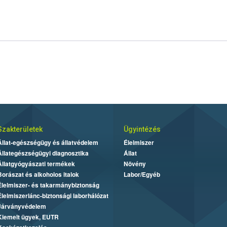
Szakterületek
Ügyintézés
Állat-egészségügy és állatvédelem
Élelmiszer
Állategészségügyi diagnosztika
Állat
Állatgyógyászati termékek
Növény
Borászat és alkoholos italok
Labor/Egyéb
Élelmiszer- és takarmánybiztonság
Élelmiszerlánc-biztonsági laborhálózat
Járványvédelem
Kiemelt ügyek, EUTR