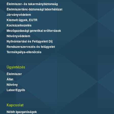
Élelmiszer- és takarmánybiztonság
Élelmiszerlánc-biztonsági laborhálózat
Járványvédelem
Kiemelt ügyek, EUTR
Kockázatkezelés
Mezőgazdasági genetikai erőforrások
Növényvédelem
Nyilvántartási és Felügyeleti Díj
Rendszerszervezés és felügyelet
Termékpálya-ellenőrzés
Ügyintézés
Élelmiszer
Állat
Növény
Labor/Egyéb
Kapcsolat
Nébih Igazgatóságok