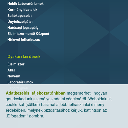
Nébih Laboratóriumok
Kormányhivatalok
Sajtókapcsolat
Ügyfélszolgálat
Hatósági jogsegély
Élelmiszermentő Központ
Hírlevél feliratkozás
Gyakori kérdések
Élelmiszer
Állat
Növény
Laboratóriumok
Labor/Egyéb
Adatkezelési tájékoztatónkban
megismerheti, hogyan
gondoskodunk személyes adatai védelméről. Weboldalunk
cookie-kat (sütiket) használ a jobb felhasználói élmény
érdekében, melynek biztosításához kérjük, kattintson az
„Elfogadom” gombra.