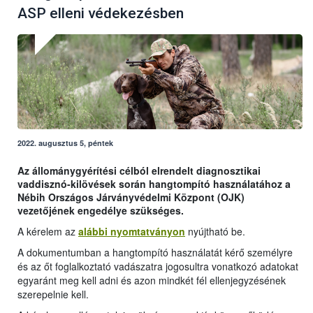
ASP elleni védekezésben
2022. augusztus 5, péntek
Az állománygyérítési célból elrendelt diagnosztikai
vaddisznó-kilövések során hangtompító használatához a
Nébih Országos Járványvédelmi Központ (OJK)
vezetőjének engedélye szükséges.
A kérelem az
alábbi nyomtatványon
nyújtható be.
A dokumentumban a hangtompító használatát kérő személyre
és az őt foglalkoztató vadászatra jogosultra vonatkozó adatokat
egyaránt meg kell adni és azon mindkét fél ellenjegyzésének
szerepelnie kell.