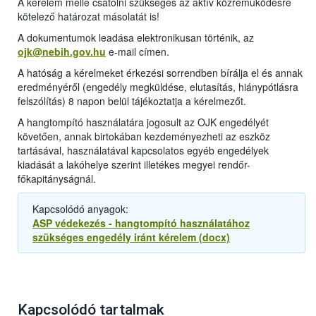
A kérelem mellé csatolni szükséges az aktív közreműködésre
kötelező határozat másolatát is!
A dokumentumok leadása elektronikusan történik, az
ojk@nebih.gov.hu
e-mail címen.
A hatóság a kérelmeket érkezési sorrendben bírálja el és annak
eredményéről (engedély megküldése, elutasítás, hiánypótlásra
felszólítás) 8 napon belül tájékoztatja a kérelmezőt.
A hangtompító használatára jogosult az OJK engedélyét
követően, annak birtokában kezdeményezheti az eszköz
tartásával, használatával kapcsolatos egyéb engedélyek
kiadását a lakóhelye szerint illetékes megyei rendőr-
főkapitányságnál.
Kapcsolódó anyagok:
ASP védekezés - hangtompító használatához
szükséges engedély iránt kérelem (docx)
Kapcsolódó tartalmak