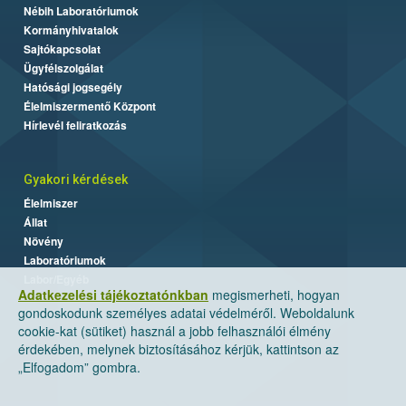
Nébih Laboratóriumok
Kormányhivatalok
Sajtókapcsolat
Ügyfélszolgálat
Hatósági jogsegély
Élelmiszermentő Központ
Hírlevél feliratkozás
Gyakori kérdések
Élelmiszer
Állat
Növény
Laboratóriumok
Labor/Egyéb
Adatkezelési tájékoztatónkban
megismerheti, hogyan
gondoskodunk személyes adatai védelméről. Weboldalunk
cookie-kat (sütiket) használ a jobb felhasználói élmény
érdekében, melynek biztosításához kérjük, kattintson az
„Elfogadom” gombra.