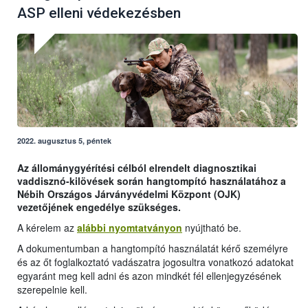
ASP elleni védekezésben
2022. augusztus 5, péntek
Az állománygyérítési célból elrendelt diagnosztikai
vaddisznó-kilövések során hangtompító használatához a
Nébih Országos Járványvédelmi Központ (OJK)
vezetőjének engedélye szükséges.
A kérelem az
alábbi nyomtatványon
nyújtható be.
A dokumentumban a hangtompító használatát kérő személyre
és az őt foglalkoztató vadászatra jogosultra vonatkozó adatokat
egyaránt meg kell adni és azon mindkét fél ellenjegyzésének
szerepelnie kell.