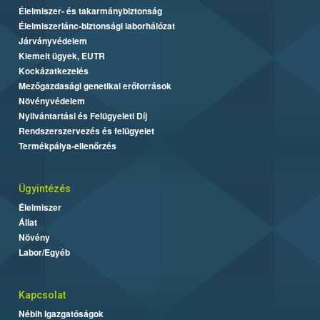
Élelmiszer- és takarmánybiztonság
Élelmiszerlánc-biztonsági laborhálózat
Járványvédelem
Kiemelt ügyek, EUTR
Kockázatkezelés
Mezőgazdasági genetikai erőforrások
Növényvédelem
Nyilvántartási és Felügyeleti Díj
Rendszerszervezés és felügyelet
Termékpálya-ellenőrzés
Ügyintézés
Élelmiszer
Állat
Növény
Labor/Egyéb
Kapcsolat
Nébih Igazgatóságok