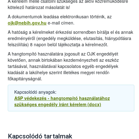
A kérelem mellé csatolni szükséges az aktív közreműködésre
kötelező határozat másolatát is!
A dokumentumok leadása elektronikusan történik, az
ojk@nebih.gov.hu
e-mail címen.
A hatóság a kérelmeket érkezési sorrendben bírálja el és annak
eredményéről (engedély megküldése, elutasítás, hiánypótlásra
felszólítás) 8 napon belül tájékoztatja a kérelmezőt.
A hangtompító használatára jogosult az OJK engedélyét
követően, annak birtokában kezdeményezheti az eszköz
tartásával, használatával kapcsolatos egyéb engedélyek
kiadását a lakóhelye szerint illetékes megyei rendőr-
főkapitányságnál.
Kapcsolódó anyagok:
ASP védekezés - hangtompító használatához
szükséges engedély iránt kérelem (docx)
Kapcsolódó tartalmak