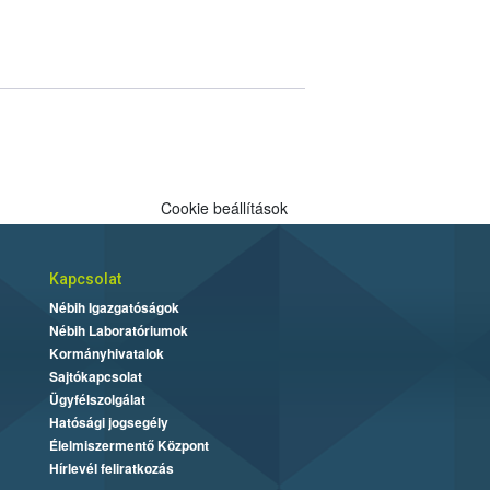
Cookie beállítások
Kapcsolat
Nébih Igazgatóságok
Nébih Laboratóriumok
Kormányhivatalok
Sajtókapcsolat
Ügyfélszolgálat
Hatósági jogsegély
Élelmiszermentő Központ
Hírlevél feliratkozás