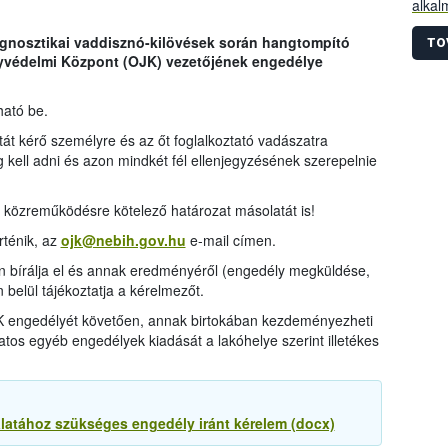
alkal
haszn
iagnosztikai vaddisznó-kilövések során hangtompító
állom
TO
yvédelmi Központ (OJK) vezetőjének engedélye
vaddi
alapj
terül
ható be.
kiterj
 kérő személyre és az őt foglalkoztató vadászatra
 kell adni és azon mindkét fél ellenjegyzésének szerepelnie
v közreműködésre kötelező határozat másolatát is!
ténik, az
ojk@nebih.gov.hu
e-mail címen.
n bírálja el és annak eredményéről (engedély megküldése,
n belül tájékoztatja a kérelmezőt.
K engedélyét követően, annak birtokában kezdeményezheti
atos egyéb engedélyek kiadását a lakóhelye szerint illetékes
atához szükséges engedély iránt kérelem (docx)