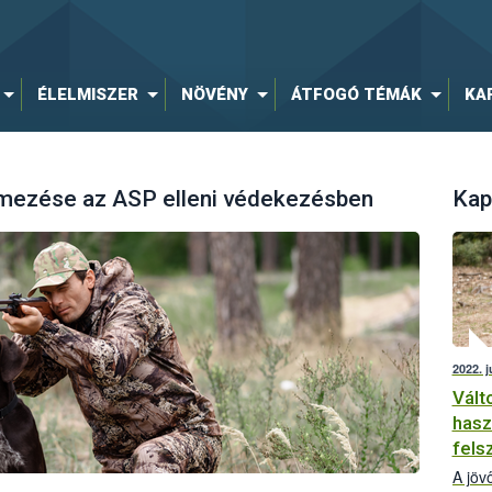
ÉLELMISZER
NÖVÉNY
ÁTFOGÓ TÉMÁK
KA
mezése az ASP elleni védekezésben
Kap
2022. j
Vált
hasz
fels
A jöv