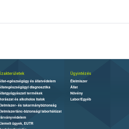
Szakterületek
Ügyintézés
Állat-egészségügy és állatvédelem
Élelmiszer
Állategészségügyi diagnosztika
Állat
Állatgyógyászati termékek
Növény
Borászat és alkoholos italok
Labor/Egyéb
Élelmiszer- és takarmánybiztonság
Élelmiszerlánc-biztonsági laborhálózat
Járványvédelem
Kiemelt ügyek, EUTR