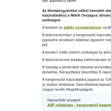
2022. augusztus 5, péntek
Az állománygyérítési célból elrendelt d
használatához a Nébih Országos Járván
szükséges.
A kérelem az
alábbi nyomtatványon
nyújt
A dokumentumban a hangtompító használatát
jogosultra vonatkozó adatokat egyaránt meg
kell.
A kérelem mellé csatolni szükséges az aktí
A dokumentumok leadása elektronikusan tör
A hatóság a kérelmeket érkezési sorrendbe
elutasítás, hiánypótlásra felszólítás) 8 napo
A hangtompító használatára jogosult az OJ
az eszköz tartásával, használatával kapcsol
megyei rendőr-főkapitányságnál.
Kapcsolódó anyagok:
ASP védekezés - hangtompító használ