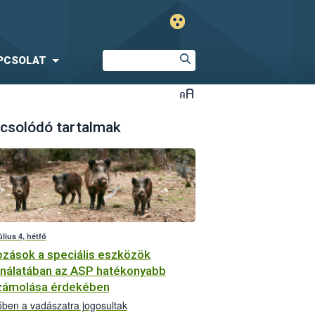
PCSOLAT
csolódó tartalmak
úlius 4, hétfő
ozások a speciális eszközök
nálatában az ASP hatékonyabb
zámolása érdekében
őben a vadászatra jogosultak