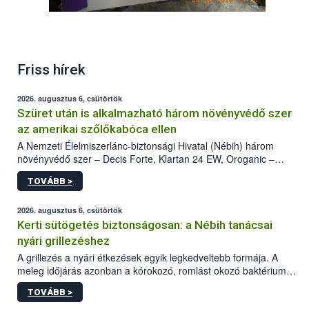
Friss hírek
2026. augusztus 6, csütörtök
Szüret után is alkalmazható három növényvédő szer
az amerikai szőlőkabóca ellen
A Nemzeti Élelmiszerlánc-biztonsági Hivatal (Nébih) három
növényvédő szer – Decis Forte, Klartan 24 EW, Oroganic –
engedélyokiratát módosította, így azok a szüretet követően,
TOVÁBB >
egészen a vesszőérettség (BBCH 91) stádiumáig
felhasználhatóak a szőlőben. A kiterjesztések célja, hogy a korai
érésű szőlőkben is legyen lehetőség a károsító elleni további
2026. augusztus 6, csütörtök
védekezésre. Az Oroganic készítmény kis kiszerelésben kiskerti
Kerti sütögetés biztonságosan: a Nébih tanácsai
felhasználók számára is elérhető és ökológiai termesztésben is
nyári grillezéshez
engedélyezett.
A grillezés a nyári étkezések egyik legkedveltebb formája. A
meleg időjárás azonban a kórokozó, romlást okozó baktériumok
gyorsabb szaporodásának is kedvez. A szabadtéri sütögetés
TOVÁBB >
ezért nem csupán a megfelelő sütési technikáról szól: legalább