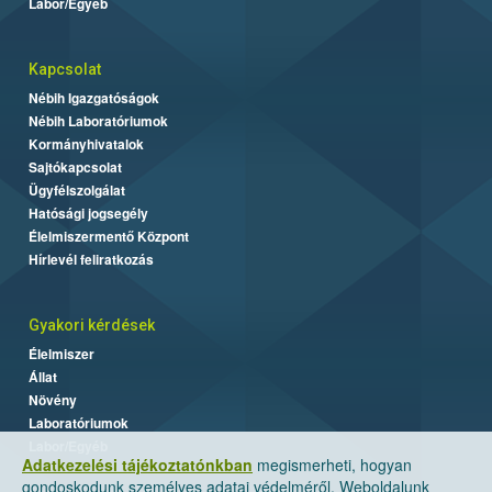
Labor/Egyéb
Kapcsolat
Nébih Igazgatóságok
Nébih Laboratóriumok
Kormányhivatalok
Sajtókapcsolat
Ügyfélszolgálat
Hatósági jogsegély
Élelmiszermentő Központ
Hírlevél feliratkozás
Gyakori kérdések
Élelmiszer
Állat
Növény
Laboratóriumok
Labor/Egyéb
Adatkezelési tájékoztatónkban
megismerheti, hogyan
gondoskodunk személyes adatai védelméről. Weboldalunk