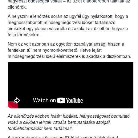
nagyrészt édességek voltak – az üzlet eladóterében találták az
ellenőrök.
A helyszíni ellenőrzés során az ügyfél úgy nyilatkozott, hogy a
meghosszabbított minőségmegőrzési időket tartalmazó
címkéket egy piacon vásárolta és azokat az üzletben helyezte
fel a termékekre.
Nem ez volt azonban az egyetlen szabálytalanság, hiszen a
fentieken túl nem nyomonkövethető, illetve lejárt
minőségmegőrzési idejű élelmiszerek is akadtak a diszkontban.
Az ellenőrzés közben feltárt hibákat, hiányosságokat bemutató
videó a cikkben leírtak vizuális bemutatására szolgál,
többletinformációt nem tartalmaz.
A szakemberek az összesen 63 tétel jogsértő élelmiszert