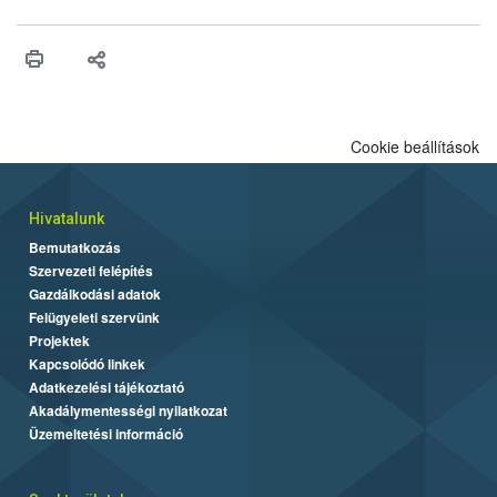
ilyen fontos az alapanyagok biztonságos kezelése, az alapvető
higiéniai szabályok betartása, a megfelelő hőkezelés, valamint a
maradékok szakszerű tárolása. A Nemzeti Élelmiszerlánc-
biztonsági Hivatal (Nébih) Oktatási Programja összegyűjtötte a
biztonságos grillezés legfontosabb tudnivalóit.
Cookie beállítások
Hivatalunk
Bemutatkozás
Szervezeti felépítés
Gazdálkodási adatok
Felügyeleti szervünk
Projektek
Kapcsolódó linkek
Adatkezelési tájékoztató
Akadálymentességi nyilatkozat
Üzemeltetési információ