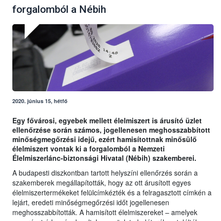
forgalomból a Nébih
2020. június 15, hétfő
Egy fővárosi, egyebek mellett élelmiszert is árusító üzlet
ellenőrzése során számos, jogellenesen meghosszabbított
minőségmegőrzési idejű, ezért hamisítottnak minősülő
élelmiszert vontak ki a forgalomból a Nemzeti
Élelmiszerlánc-biztonsági Hivatal (Nébih) szakemberei.
A budapesti diszkontban tartott helyszíni ellenőrzés során a
szakemberek megállapították, hogy az ott árusított egyes
élelmiszertermékeket felülcímkézték és a felragasztott címkén a
lejárt, eredeti minőségmegőrzési időt jogellenesen
meghosszabbították. A hamisított élelmiszereket – amelyek