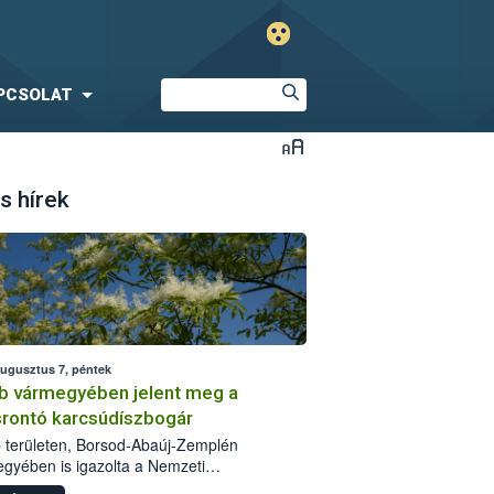
PCSOLAT
s hírek
augusztus 7, péntek
b vármegyében jelent meg a
srontó karcsúdíszbogár
 területen, Borsod-Abaúj-Zemplén
gyében is igazolta a Nemzeti
iszerlánc-biztonsági Hivatal (Nébih) a