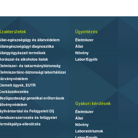
Szakterületek
Ügyintézés
Állat-egészségügy és állatvédelem
Élelmiszer
Állategészségügyi diagnosztika
Állat
Állatgyógyászati termékek
Növény
Borászat és alkoholos italok
Labor/Egyéb
Élelmiszer- és takarmánybiztonság
Élelmiszerlánc-biztonsági laborhálózat
Járványvédelem
Kiemelt ügyek, EUTR
Kockázatkezelés
Mezőgazdasági genetikai erőforrások
Gyakori kérdések
Növényvédelem
Nyilvántartási és Felügyeleti Díj
Élelmiszer
Rendszerszervezés és felügyelet
Állat
Termékpálya-ellenőrzés
Növény
Laboratóriumok
Labor/Egyéb