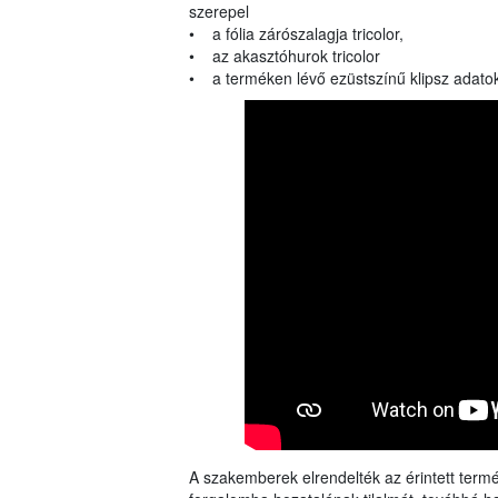
szerepel
• a fólia zárószalagja tricolor,
• az akasztóhurok tricolor
• a terméken lévő ezüstszínű klipsz adato
A szakemberek elrendelték az érintett termék