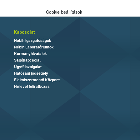
Cookie beállítások
Kapcsolat
Nébih Igazgatóságok
Nébih Laboratóriumok
Kormányhivatalok
Sajtókapcsolat
Ügyfélszolgálat
Hatósági jogsegély
Élelmiszermentő Központ
Hírlevél feliratkozás