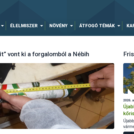
ÉLELMISZER
NÖVÉNY
ÁTFOGÓ TÉMÁK
KA
” vont ki a forgalomból a Nébih
Fris
2026. 
Újab
kőri
Újabb
várme
Élelm