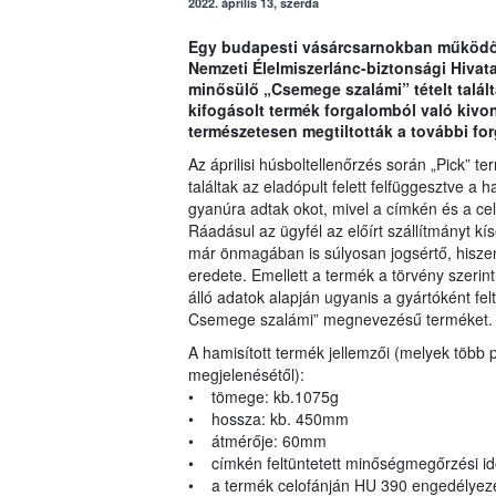
2022. április 13, szerda
Egy budapesti vásárcsarnokban működő 
Nemzeti Élelmiszerlánc-biztonsági Hivat
minősülő „Csemege szalámi” tételt találta
kifogásolt termék forgalomból való kivo
természetesen megtiltották a további fo
Az áprilisi húsboltellenőrzés során „Pick” 
találtak az eladópult felett felfüggesztve a 
gyanúra adtak okot, mivel a címkén és a ce
Ráadásul az ügyfél az előírt szállítmányt k
már önmagában is súlyosan jogsértő, hiszen
eredete. Emellett a termék a törvény szerin
álló adatok alapján ugyanis a gyártóként felt
Csemege szalámi” megnevezésű terméket
A hamisított termék jellemzői (melyek több 
megjelenésétől):
• tömege: kb.1075g
• hossza: kb. 450mm
• átmérője: 60mm
• címkén feltüntetett minőségmegőrzési i
• a termék celofánján HU 390 engedélyezé