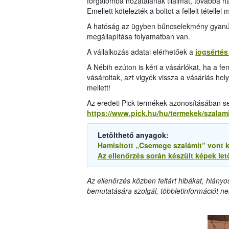
forgalomba hozatalának tilalmát, továbbá ha
Emellett kötelezték a boltot a fellelt tétell
A hatóság az ügyben bűncselekmény gyanúja m
megállapítása folyamatban van.
A vállalkozás adatai elérhetőek a
jogsértés 
A Nébih ezúton is kéri a vásárlókat, ha a fe
vásároltak, azt vigyék vissza a vásárlás hel
mellett!
Az eredeti Pick termékek azonosításában segí
https://www.pick.hu/hu/termekek/szalami
Letölthető anyagok:
Hamisított „Csemege szalámit” vont k
Az ellenőrzés során készült képek let
Az ellenőrzés közben feltárt hibákat, hiányo
bemutatására szolgál, többletinformációt ne