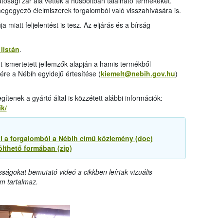
tósági zár alá vették a húsboltban található termékeket.
el megegyező élelmiszerek forgalomból való visszahívására is.
iatt feljelentést is tesz. Az eljárás és a bírság
listán
.
nt ismertetett jellemzők alapján a hamis termékből
yére a Nébih egyidejű értesítése (
kiemelt@nebih.gov.hu
)
tenek a gyártó által is közzétett alábbi információk:
k/
i a forgalomból a Nébih című közlemény (doc)
ölthető formában (zip)
sságokat bemutató videó a cikkben leírtak vizuális
m tartalmaz.