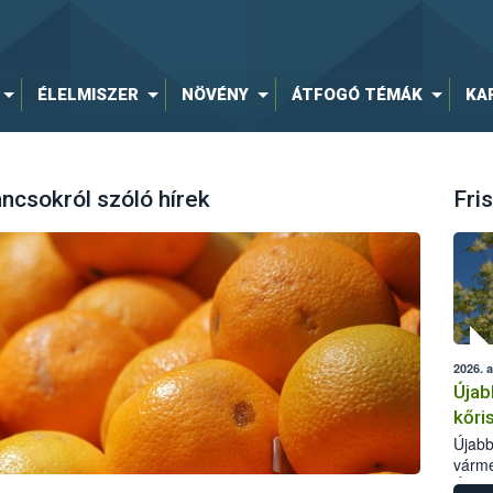
ÉLELMISZER
NÖVÉNY
ÁTFOGÓ TÉMÁK
KA
ncsokról szóló hírek
Fris
2026. 
Újab
kőri
Újabb
várme
Élelm