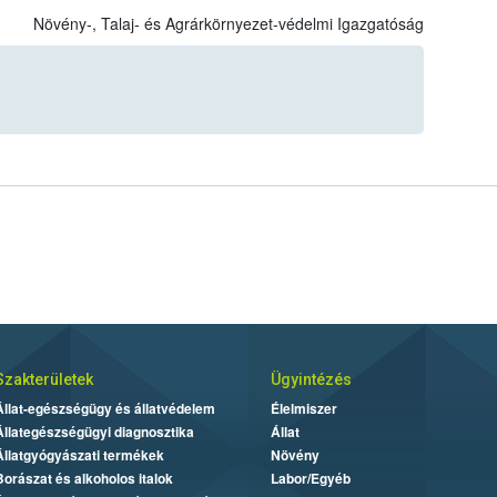
Növény-, Talaj- és Agrárkörnyezet-védelmi Igazgatóság
Szakterületek
Ügyintézés
Állat-egészségügy és állatvédelem
Élelmiszer
Állategészségügyi diagnosztika
Állat
Állatgyógyászati termékek
Növény
Borászat és alkoholos italok
Labor/Egyéb