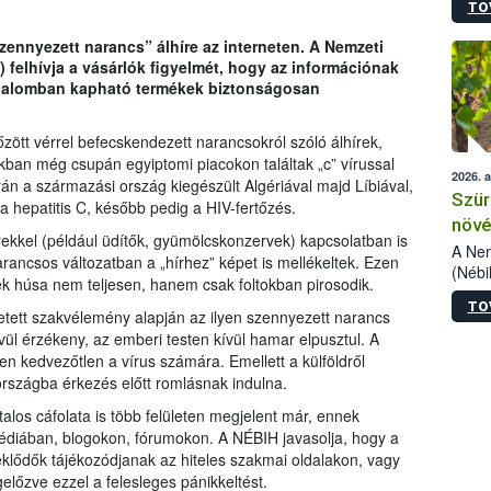
TO
kőris
jelen
szennyezett narancs” álhíre az interneten. A Nemzeti
talál
) felhívja a vásárlók figyelmét, hogy az információnak
azono
rgalomban kapható termékek biztonságosan
folyta
intéz
össze
őzött vérrel befecskendezett narancsokról szóló álhírek,
érdek
ókban még csupán egyiptomi piacokon találtak „c” vírussal
2026. 
rán a származási ország kiegészült Algériával majd Líbiával,
Szür
a hepatitis C, később pedig a HIV-fertőzés.
növé
kkel (például üdítők, gyümölcskonzervek) kapcsolatban is
szől
A Nem
arancsos változatban a „hírhez” képet is mellékeltek. Ezen
(Nébi
ek húsa nem teljesen, hanem csak foltokban pirosodik.
Klart
TO
módos
tetett szakvélemény alapján az ilyen szennyezett narancs
egész
ül érzékeny, az emberi testen kívül hamar elpusztul. A
felha
en kedvezőtlen a vírus számára. Emellett a külföldről
célja
országba érkezés előtt romlásnak indulna.
lehet
alos cáfolata is több felületen megjelent már, ennek
Az Or
 médiában, blogokon, fórumokon. A NÉBIH javasolja, hogy a
felha
terme
eklődők tájékozódjanak az hiteles szakmai oldalakon, vagy
előzve ezzel a felesleges pánikkeltést.