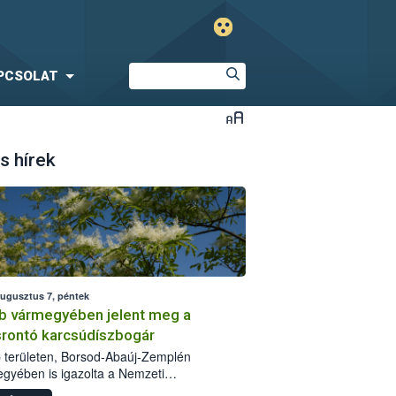
PCSOLAT
s hírek
augusztus 7, péntek
b vármegyében jelent meg a
srontó karcsúdíszbogár
 területen, Borsod-Abaúj-Zemplén
gyében is igazolta a Nemzeti
iszerlánc-biztonsági Hivatal (Nébih) a