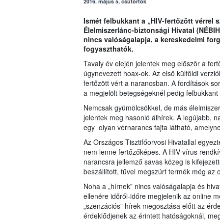
2016. május 5, csütörtök
Ismét felbukkant a „HIV-fertőzött vérrel 
Élelmiszerlánc-biztonsági Hivatal (NÉBIH
nincs valóságalapja, a kereskedelmi fo
fogyaszthatók.
Tavaly év elején jelentek meg először a fert
úgynevezett hoax-ok. Az első külföldi verzi
fertőzött vért a narancsban. A fordítások so
a megjelölt betegségeknél pedig felbukkant 
Nemcsak gyümölcsökkel, de más élelmiszere
jelentek meg hasonló álhírek. A legújabb, n
egy olyan vérnarancs fajta látható, amelyn
Az Országos Tisztifőorvosi Hivatallal egyez
nem lenne fertőzőképes. A HIV-vírus rendkív
narancsra jellemző savas közeg is kifejezett
beszállított, tűvel megszúrt termék még az 
Noha a „hírnek” nincs valóságalapja és hivat
ellenére időről-időre megjelenik az online
„szenzációs” hírek megosztása előtt az érd
érdeklődjenek az érintett hatóságoknál, meg