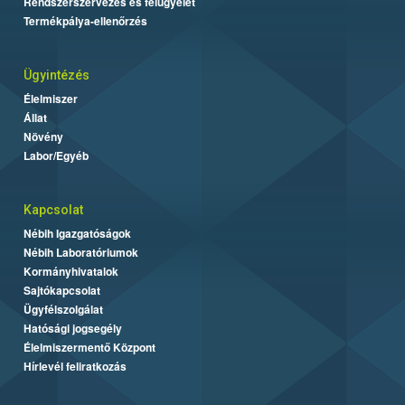
Rendszerszervezés és felügyelet
Termékpálya-ellenőrzés
Ügyintézés
Élelmiszer
Állat
Növény
Labor/Egyéb
Kapcsolat
Nébih Igazgatóságok
Nébih Laboratóriumok
Kormányhivatalok
Sajtókapcsolat
Ügyfélszolgálat
Hatósági jogsegély
Élelmiszermentő Központ
Hírlevél feliratkozás