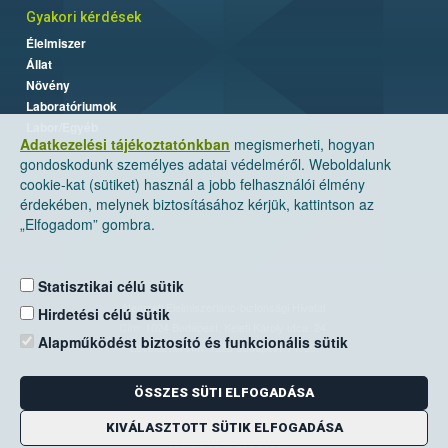
Gyakori kérdések
Élelmiszer
Állat
Növény
Laboratóriumok
Labor/Egyéb
Adatkezelési tájékoztatónkban
megismerheti, hogyan
gondoskodunk személyes adatai védelméről. Weboldalunk
cookie-kat (sütiket) használ a jobb felhasználói élmény
érdekében, melynek biztosításához kérjük, kattintson az
„Elfogadom” gombra.
Statisztikai célú sütik
Nemzeti Élelmiszerlánc-biztonsági Hivatal
Hirdetési célú sütik
Cím: 1024 Budapest, Keleti Károly utca. 24.
Alapműködést biztosító és funkcionális sütik
Levelezési cím: 1525 Budapest. Pf. 30.
ÖSSZES SÜTI ELFOGADÁSA
E-mail:
ugyfelszolgalat@nebih.gov.hu
Zöld szám: 06-80/263-244
KIVÁLASZTOTT SÜTIK ELFOGADÁSA
Telefon: 06-1/ 336-9000