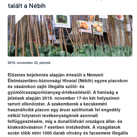
talált a Nébih
2019. november 22, péntek
Előzetes bejelentés alapján értesült a Nemzeti
Élelmiszerlánc-biztonsági Hivatal (Nébih) egyes piacokon
és vásárokon zajló illegális szőlő- és
gyümölcsszaporítóanyag-értékesítésről. A hatóság a
jelzések alapján 2019. november 17-én két helyszínen
tartott ellenőrzést. A szakemberek a kecskeméti
használtcikk piacon egy árust szólítottak fel engedély
nélkül folytatott tevékenységének azonnali
felfüggesztésére, míg a dunaföldvári országos állat- és
kirakodóvásáron 7 esetben intézkedtek. A vizsgálatok
során több mint 1000 darab oltvány és facsemete illegális