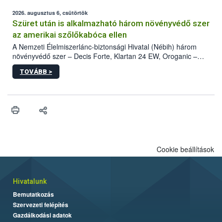
fában is azonosították. A növényvédelmi szakemberek folytatják
az intenzív felderítést, emellett az intézkedéseket a szlovák
2026. augusztus 6, csütörtök
hatósággal is összehangolják a terjedés megállítása érdekében.
Szüret után is alkalmazható három növényvédő szer
az amerikai szőlőkabóca ellen
A Nemzeti Élelmiszerlánc-biztonsági Hivatal (Nébih) három
növényvédő szer – Decis Forte, Klartan 24 EW, Oroganic –
engedélyokiratát módosította, így azok a szüretet követően,
TOVÁBB >
egészen a vesszőérettség (BBCH 91) stádiumáig
felhasználhatóak a szőlőben. A kiterjesztések célja, hogy a korai
érésű szőlőkben is legyen lehetőség a károsító elleni további
védekezésre. Az Oroganic készítmény kis kiszerelésben kiskerti
felhasználók számára is elérhető és ökológiai termesztésben is
engedélyezett.
Cookie beállítások
Hivatalunk
Bemutatkozás
Szervezeti felépítés
Gazdálkodási adatok