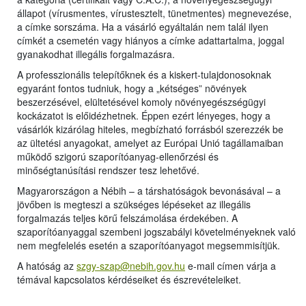
állapot (vírusmentes, vírustesztelt, tünetmentes) megnevezése,
a címke sorszáma. Ha a vásárló egyáltalán nem talál ilyen
címkét a csemetén vagy hiányos a címke adattartalma, joggal
gyanakodhat illegális forgalmazásra.
A professzionális telepítőknek és a kiskert-tulajdonosoknak
egyaránt fontos tudniuk, hogy a „kétséges” növények
beszerzésével, elültetésével komoly növényegészségügyi
kockázatot is előidézhetnek. Éppen ezért lényeges, hogy a
vásárlók kizárólag hiteles, megbízható forrásból szerezzék be
az ültetési anyagokat, amelyet az Európai Unió tagállamaiban
működő szigorú szaporítóanyag-ellenőrzési és
minőségtanúsítási rendszer tesz lehetővé.
Magyarországon a Nébih – a társhatóságok bevonásával – a
jövőben is megteszi a szükséges lépéseket az illegális
forgalmazás teljes körű felszámolása érdekében. A
szaporítóanyaggal szembeni jogszabályi követelményeknek való
nem megfelelés esetén a szaporítóanyagot megsemmisítjük.
A hatóság az
szgy-szap@nebih.gov.hu
e-mail címen várja a
témával kapcsolatos kérdéseiket és észrevételeiket.