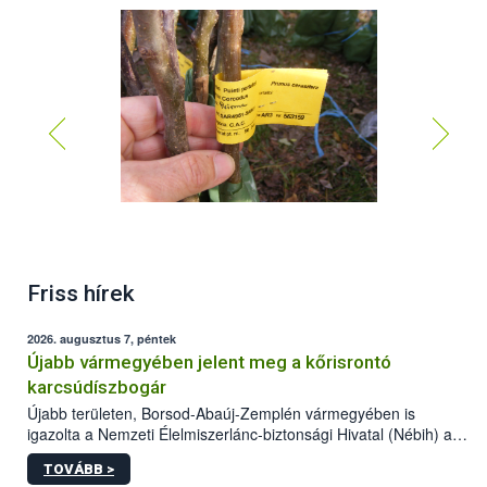
Friss hírek
2026. augusztus 7, péntek
Újabb vármegyében jelent meg a kőrisrontó
karcsúdíszbogár
Újabb területen, Borsod-Abaúj-Zemplén vármegyében is
igazolta a Nemzeti Élelmiszerlánc-biztonsági Hivatal (Nébih) a
kőrisrontó karcsúdíszbogár (Agrilus planipennis) jelenlétét. A
TOVÁBB >
kártevőt nem csak színcsapdában találták meg, de már fertőzött