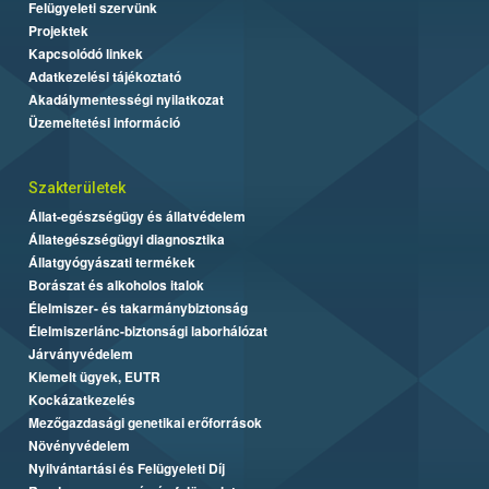
Felügyeleti szervünk
Projektek
Kapcsolódó linkek
Adatkezelési tájékoztató
Akadálymentességi nyilatkozat
Üzemeltetési információ
Szakterületek
Állat-egészségügy és állatvédelem
Állategészségügyi diagnosztika
Állatgyógyászati termékek
Borászat és alkoholos italok
Élelmiszer- és takarmánybiztonság
Élelmiszerlánc-biztonsági laborhálózat
Járványvédelem
Kiemelt ügyek, EUTR
Kockázatkezelés
Mezőgazdasági genetikai erőforrások
Növényvédelem
Nyilvántartási és Felügyeleti Díj