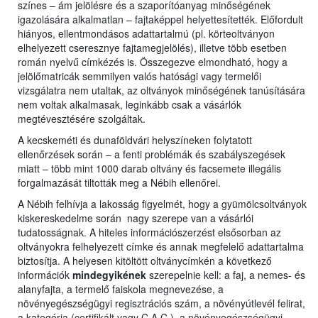
színes – ám jelölésre és a szaporítóanyag minőségének
igazolására alkalmatlan – fajtaképpel helyettesítették. Előfordult
hiányos, ellentmondásos adattartalmú (pl. körteoltványon
elhelyezett cseresznye fajtamegjelölés), illetve több esetben
román nyelvű címkézés is. Összegezve elmondható, hogy a
jelölőmatricák semmilyen valós hatósági vagy termelői
vizsgálatra nem utaltak, az oltványok minőségének tanúsítására
nem voltak alkalmasak, leginkább csak a vásárlók
megtévesztésére szolgáltak.
A kecskeméti és dunaföldvári helyszíneken folytatott
ellenőrzések során – a fenti problémák és szabályszegések
miatt – több mint 1000 darab oltvány és facsemete illegális
forgalmazását tiltották meg a Nébih ellenőrei.
A Nébih felhívja a lakosság figyelmét, hogy a gyümölcsoltványok
kiskereskedelme során nagy szerepe van a vásárlói
tudatosságnak. A hiteles információszerzést elsősorban az
oltványokra felhelyezett címke és annak megfelelő adattartalma
biztosítja. A helyesen kitöltött oltványcímkén a következő
információk
mindegyikének
szerepelnie kell: a faj, a nemes- és
alanyfajta, a termelő faiskola megnevezése, a
növényegészségügyi regisztrációs szám, a növényútlevél felirat,
a kategória (certifikált vagy C.A.C.), a növényegészségügyi