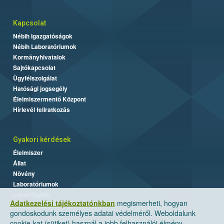
Kapcsolat
Nébih Igazgatóságok
Nébih Laboratóriumok
Kormányhivatalok
Sajtókapcsolat
Ügyfélszolgálat
Hatósági jogsegély
Élelmiszermentő Központ
Hírlevél feliratkozás
Gyakori kérdések
Élelmiszer
Állat
Növény
Laboratóriumok
Labor/Egyéb
Adatkezelési tájékoztatónkban
megismerheti, hogyan
gondoskodunk személyes adatai védelméről. Weboldalunk
cookie-kat (sütiket) használ a jobb felhasználói élmény