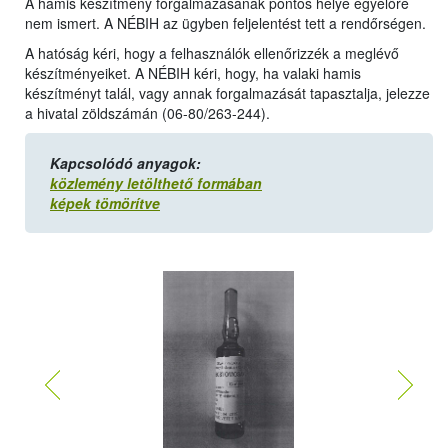
A hamis készítmény forgalmazásának pontos helye egyelőre
nem ismert. A NÉBIH az ügyben feljelentést tett a rendőrségen.
A hatóság kéri, hogy a felhasználók ellenőrizzék a meglévő
készítményeiket. A NÉBIH kéri, hogy, ha valaki hamis
készítményt talál, vagy annak forgalmazását tapasztalja, jelezze
a hivatal zöldszámán (06-80/263-244).
Kapcsolódó anyagok:
közlemény letölthető formában
képek tömörítve