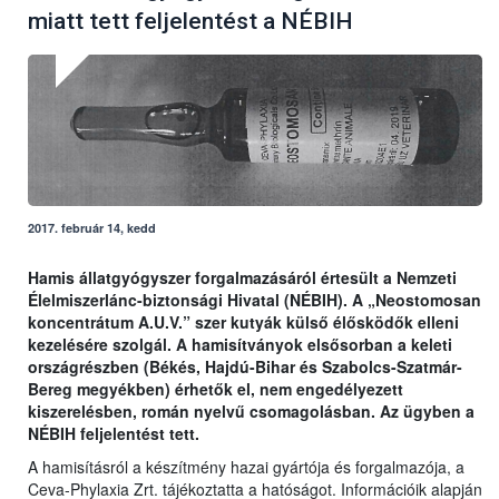
miatt tett feljelentést a NÉBIH
2017. február 14, kedd
Hamis állatgyógyszer forgalmazásáról értesült a Nemzeti
Élelmiszerlánc-biztonsági Hivatal (NÉBIH). A „Neostomosan
koncentrátum A.U.V.” szer kutyák külső élősködők elleni
kezelésére szolgál. A hamisítványok elsősorban a keleti
országrészben (Békés, Hajdú-Bihar és Szabolcs-Szatmár-
Bereg megyékben) érhetők el, nem engedélyezett
kiszerelésben, román nyelvű csomagolásban. Az ügyben a
NÉBIH feljelentést tett.
A hamisításról a készítmény hazai gyártója és forgalmazója, a
Ceva-Phylaxia Zrt. tájékoztatta a hatóságot. Információik alapján