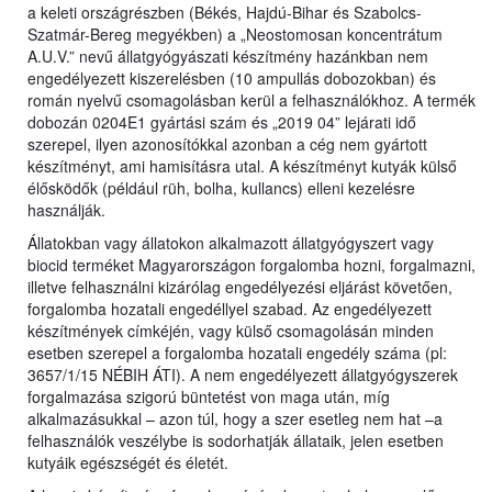
a keleti országrészben (Békés, Hajdú-Bihar és Szabolcs-
Szatmár-Bereg megyékben) a „Neostomosan koncentrátum
A.U.V.” nevű állatgyógyászati készítmény hazánkban nem
engedélyezett kiszerelésben (10 ampullás dobozokban) és
román nyelvű csomagolásban kerül a felhasználókhoz. A termék
dobozán 0204E1 gyártási szám és „2019 04” lejárati idő
szerepel, ilyen azonosítókkal azonban a cég nem gyártott
készítményt, ami hamisításra utal. A készítményt kutyák külső
élősködők (például rüh, bolha, kullancs) elleni kezelésre
használják.
Állatokban vagy állatokon alkalmazott állatgyógyszert vagy
biocid terméket Magyarországon forgalomba hozni, forgalmazni,
illetve felhasználni kizárólag engedélyezési eljárást követően,
forgalomba hozatali engedéllyel szabad. Az engedélyezett
készítmények címkéjén, vagy külső csomagolásán minden
esetben szerepel a forgalomba hozatali engedély száma (pl:
3657/1/15 NÉBIH ÁTI). A nem engedélyezett állatgyógyszerek
forgalmazása szigorú büntetést von maga után, míg
alkalmazásukkal – azon túl, hogy a szer esetleg nem hat –a
felhasználók veszélybe is sodorhatják állataik, jelen esetben
kutyáik egészségét és életét.