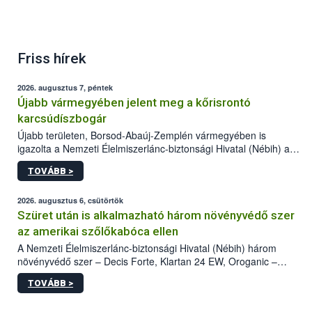
Friss hírek
2026. augusztus 7, péntek
Újabb vármegyében jelent meg a kőrisrontó
karcsúdíszbogár
Újabb területen, Borsod-Abaúj-Zemplén vármegyében is
igazolta a Nemzeti Élelmiszerlánc-biztonsági Hivatal (Nébih) a
kőrisrontó karcsúdíszbogár (Agrilus planipennis) jelenlétét. A
TOVÁBB >
kártevőt nem csak színcsapdában találták meg, de már fertőzött
fában is azonosították. A növényvédelmi szakemberek folytatják
az intenzív felderítést, emellett az intézkedéseket a szlovák
2026. augusztus 6, csütörtök
hatósággal is összehangolják a terjedés megállítása érdekében.
Szüret után is alkalmazható három növényvédő szer
az amerikai szőlőkabóca ellen
A Nemzeti Élelmiszerlánc-biztonsági Hivatal (Nébih) három
növényvédő szer – Decis Forte, Klartan 24 EW, Oroganic –
engedélyokiratát módosította, így azok a szüretet követően,
TOVÁBB >
egészen a vesszőérettség (BBCH 91) stádiumáig
felhasználhatóak a szőlőben. A kiterjesztések célja, hogy a korai