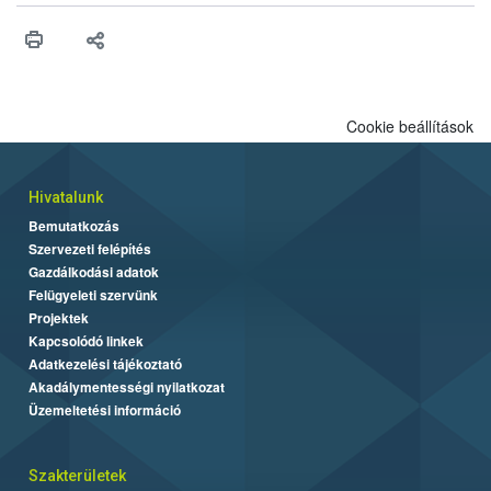
érésű szőlőkben is legyen lehetőség a károsító elleni további
védekezésre. Az Oroganic készítmény kis kiszerelésben kiskerti
felhasználók számára is elérhető és ökológiai termesztésben is
engedélyezett.
Cookie beállítások
Hivatalunk
Bemutatkozás
Szervezeti felépítés
Gazdálkodási adatok
Felügyeleti szervünk
Projektek
Kapcsolódó linkek
Adatkezelési tájékoztató
Akadálymentességi nyilatkozat
Üzemeltetési információ
Szakterületek