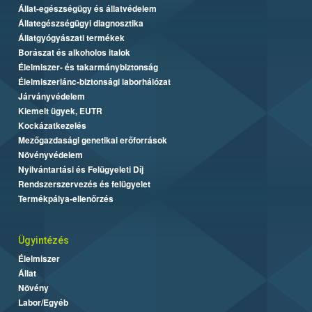
Állat-egészségügy és állatvédelem
Állategészségügyi diagnosztika
Állatgyógyászati termékek
Borászat és alkoholos italok
Élelmiszer- és takarmánybiztonság
Élelmiszerlánc-biztonsági laborhálózat
Járványvédelem
Kiemelt ügyek, EUTR
Kockázatkezelés
Mezőgazdasági genetikai erőforrások
Növényvédelem
Nyilvántartási és Felügyeleti Díj
Rendszerszervezés és felügyelet
Termékpálya-ellenőrzés
Ügyintézés
Élelmiszer
Állat
Növény
Labor/Egyéb