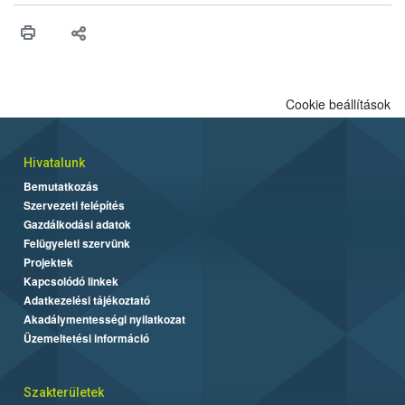
érésű szőlőkben is legyen lehetőség a károsító elleni további
védekezésre. Az Oroganic készítmény kis kiszerelésben kiskerti
felhasználók számára is elérhető és ökológiai termesztésben is
engedélyezett.
Cookie beállítások
Hivatalunk
Bemutatkozás
Szervezeti felépítés
Gazdálkodási adatok
Felügyeleti szervünk
Projektek
Kapcsolódó linkek
Adatkezelési tájékoztató
Akadálymentességi nyilatkozat
Üzemeltetési információ
Szakterületek