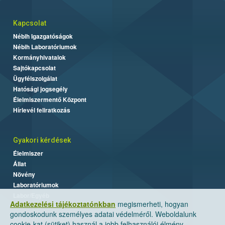
Kapcsolat
Nébih Igazgatóságok
Nébih Laboratóriumok
Kormányhivatalok
Sajtókapcsolat
Ügyfélszolgálat
Hatósági jogsegély
Élelmiszermentő Központ
Hírlevél feliratkozás
Gyakori kérdések
Élelmiszer
Állat
Növény
Laboratóriumok
Labor/Egyéb
Adatkezelési tájékoztatónkban
megismerheti, hogyan
gondoskodunk személyes adatai védelméről. Weboldalunk
cookie-kat (sütiket) használ a jobb felhasználói élmény