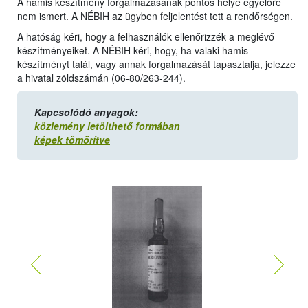
A hamis készítmény forgalmazásának pontos helye egyelőre
nem ismert. A NÉBIH az ügyben feljelentést tett a rendőrségen.
A hatóság kéri, hogy a felhasználók ellenőrizzék a meglévő
készítményeiket. A NÉBIH kéri, hogy, ha valaki hamis
készítményt talál, vagy annak forgalmazását tapasztalja, jelezze
a hivatal zöldszámán (06-80/263-244).
Kapcsolódó anyagok:
közlemény letölthető formában
képek tömörítve