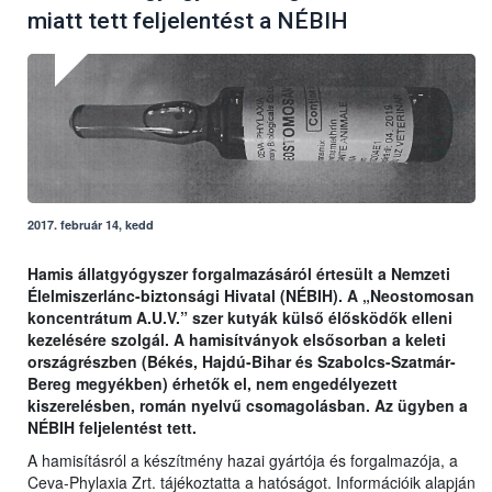
miatt tett feljelentést a NÉBIH
2017. február 14, kedd
Hamis állatgyógyszer forgalmazásáról értesült a Nemzeti
Élelmiszerlánc-biztonsági Hivatal (NÉBIH). A „Neostomosan
koncentrátum A.U.V.” szer kutyák külső élősködők elleni
kezelésére szolgál. A hamisítványok elsősorban a keleti
országrészben (Békés, Hajdú-Bihar és Szabolcs-Szatmár-
Bereg megyékben) érhetők el, nem engedélyezett
kiszerelésben, román nyelvű csomagolásban. Az ügyben a
NÉBIH feljelentést tett.
A hamisításról a készítmény hazai gyártója és forgalmazója, a
Ceva-Phylaxia Zrt. tájékoztatta a hatóságot. Információik alapján