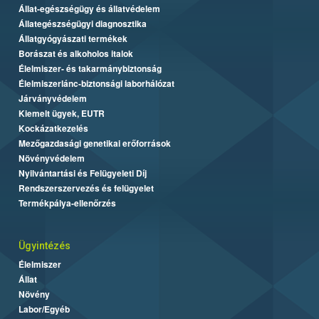
Állat-egészségügy és állatvédelem
Állategészségügyi diagnosztika
Állatgyógyászati termékek
Borászat és alkoholos italok
Élelmiszer- és takarmánybiztonság
Élelmiszerlánc-biztonsági laborhálózat
Járványvédelem
Kiemelt ügyek, EUTR
Kockázatkezelés
Mezőgazdasági genetikai erőforrások
Növényvédelem
Nyilvántartási és Felügyeleti Díj
Rendszerszervezés és felügyelet
Termékpálya-ellenőrzés
Ügyintézés
Élelmiszer
Állat
Növény
Labor/Egyéb