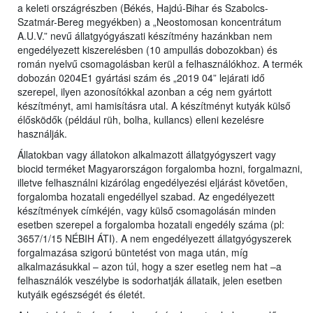
a keleti országrészben (Békés, Hajdú-Bihar és Szabolcs-
Szatmár-Bereg megyékben) a „Neostomosan koncentrátum
A.U.V.” nevű állatgyógyászati készítmény hazánkban nem
engedélyezett kiszerelésben (10 ampullás dobozokban) és
román nyelvű csomagolásban kerül a felhasználókhoz. A termék
dobozán 0204E1 gyártási szám és „2019 04” lejárati idő
szerepel, ilyen azonosítókkal azonban a cég nem gyártott
készítményt, ami hamisításra utal. A készítményt kutyák külső
élősködők (például rüh, bolha, kullancs) elleni kezelésre
használják.
Állatokban vagy állatokon alkalmazott állatgyógyszert vagy
biocid terméket Magyarországon forgalomba hozni, forgalmazni,
illetve felhasználni kizárólag engedélyezési eljárást követően,
forgalomba hozatali engedéllyel szabad. Az engedélyezett
készítmények címkéjén, vagy külső csomagolásán minden
esetben szerepel a forgalomba hozatali engedély száma (pl:
3657/1/15 NÉBIH ÁTI). A nem engedélyezett állatgyógyszerek
forgalmazása szigorú büntetést von maga után, míg
alkalmazásukkal – azon túl, hogy a szer esetleg nem hat –a
felhasználók veszélybe is sodorhatják állataik, jelen esetben
kutyáik egészségét és életét.