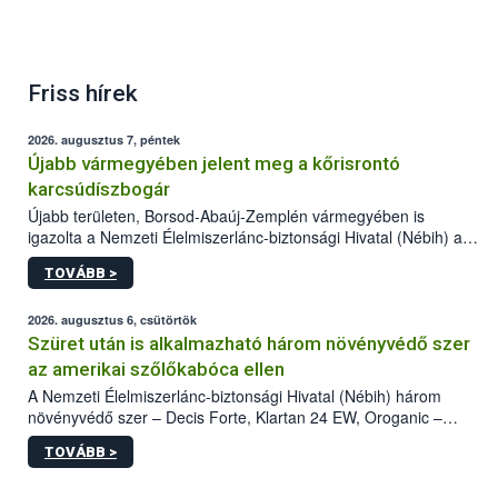
Friss hírek
2026. augusztus 7, péntek
Újabb vármegyében jelent meg a kőrisrontó
karcsúdíszbogár
Újabb területen, Borsod-Abaúj-Zemplén vármegyében is
igazolta a Nemzeti Élelmiszerlánc-biztonsági Hivatal (Nébih) a
kőrisrontó karcsúdíszbogár (Agrilus planipennis) jelenlétét. A
TOVÁBB >
kártevőt nem csak színcsapdában találták meg, de már fertőzött
fában is azonosították. A növényvédelmi szakemberek folytatják
az intenzív felderítést, emellett az intézkedéseket a szlovák
2026. augusztus 6, csütörtök
hatósággal is összehangolják a terjedés megállítása érdekében.
Szüret után is alkalmazható három növényvédő szer
az amerikai szőlőkabóca ellen
A Nemzeti Élelmiszerlánc-biztonsági Hivatal (Nébih) három
növényvédő szer – Decis Forte, Klartan 24 EW, Oroganic –
engedélyokiratát módosította, így azok a szüretet követően,
TOVÁBB >
egészen a vesszőérettség (BBCH 91) stádiumáig
felhasználhatóak a szőlőben. A kiterjesztések célja, hogy a korai