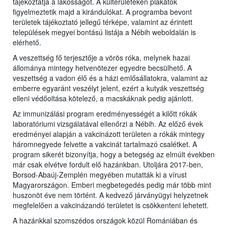
tájékoztatja a lakosságot. A külterületeken plakátok
figyelmeztetik majd a kirándulókat. A programba bevont
területek tájékoztató jellegű térképe, valamint az érintett
települések megyei bontású listája a Nébih weboldalán is
elérhető.
A veszettség fő terjesztője a vörös róka, melynek hazai
állománya mintegy hetvenötezer egyedre becsülhető. A
veszettség a vadon élő és a házi emlősállatokra, valamint az
emberre egyaránt veszélyt jelent, ezért a kutyák veszettség
elleni védőoltása kötelező, a macskáknak pedig ajánlott.
Az immunizálási program eredményességét a kilőtt rókák
laboratóriumi vizsgálatával ellenőrzi a Nébih. Az előző évek
eredményei alapján a vakcinázott területen a rókák mintegy
háromnegyede felvette a vakcinát tartalmazó csalétket. A
program sikerét bizonyítja, hogy a betegség az elmúlt években
már csak elvétve fordult elő hazánkban. Utoljára 2017-ben,
Borsod-Abaúj-Zemplén megyében mutatták ki a vírust
Magyarországon. Emberi megbetegedés pedig már több mint
huszonöt éve nem történt. A kedvező járványügyi helyzetnek
megfelelően a vakcinázandó területet is csökkenteni lehetett.
A hazánkkal szomszédos országok közül Romániában és