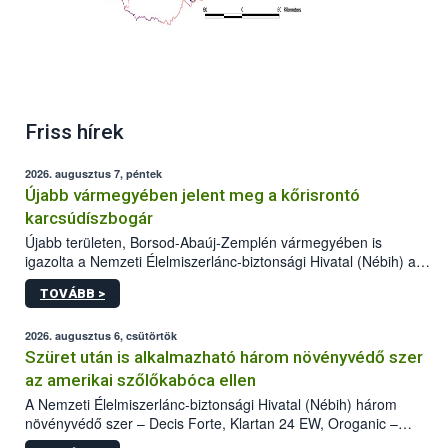
Friss hírek
2026. augusztus 7, péntek
Újabb vármegyében jelent meg a kőrisrontó
karcsúdíszbogár
Újabb területen, Borsod-Abaúj-Zemplén vármegyében is
igazolta a Nemzeti Élelmiszerlánc-biztonsági Hivatal (Nébih) a
kőrisrontó karcsúdíszbogár (Agrilus planipennis) jelenlétét. A
TOVÁBB >
kártevőt nem csak színcsapdában találták meg, de már fertőzött
fában is azonosították. A növényvédelmi szakemberek folytatják
az intenzív felderítést, emellett az intézkedéseket a szlovák
2026. augusztus 6, csütörtök
hatósággal is összehangolják a terjedés megállítása érdekében.
Szüret után is alkalmazható három növényvédő szer
az amerikai szőlőkabóca ellen
A Nemzeti Élelmiszerlánc-biztonsági Hivatal (Nébih) három
növényvédő szer – Decis Forte, Klartan 24 EW, Oroganic –
engedélyokiratát módosította, így azok a szüretet követően,