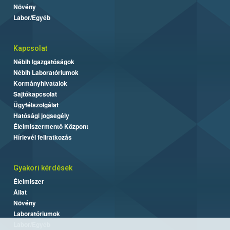
Növény
Labor/Egyéb
Kapcsolat
Nébih Igazgatóságok
Nébih Laboratóriumok
Kormányhivatalok
Sajtókapcsolat
Ügyfélszolgálat
Hatósági jogsegély
Élelmiszermentő Központ
Hírlevél feliratkozás
Gyakori kérdések
Élelmiszer
Állat
Növény
Laboratóriumok
Labor/Egyéb