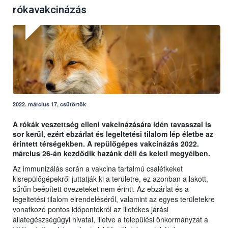
rókavakcinázás
2022. március 17, csütörtök
A rókák veszettség elleni vakcinázására idén tavasszal is
sor kerül, ezért ebzárlat és legeltetési tilalom lép életbe az
érintett térségekben. A repülőgépes vakcinázás 2022.
március 26-án kezdődik hazánk déli és keleti megyéiben.
Az immunizálás során a vakcina tartalmú csalétkeket
kisrepülőgépekről juttatják ki a területre, ez azonban a lakott,
sűrűn beépített övezeteket nem érinti. Az ebzárlat és a
legeltetési tilalom elrendeléséről, valamint az egyes területekre
vonatkozó pontos időpontokról az illetékes járási
állategészségügyi hivatal, illetve a települési önkormányzat a