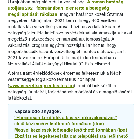
Ukrajnában még előfordul a veszettség.
A román hatóság
utoljára 2021 februárjában jelentette a betegség
megállapítását rókában
, magyar határhoz közeli Szatmár
megyében. Ukrajnában 2021-ben mintegy 400 esetben
mutatták ki a veszettség vírusát házi- és vadállatokban. A
betegség jelenléte keleti szomszédainknál alátámasztja a hazai
megelőző intézkedések fenntartásának fontosságát. A
vakcinázási program egyúttal hozzájárul ahhoz is, hogy
megőrizhessük hazánk veszettségtől mentes státuszát, amit
2021 tavaszán az Európai Unió, majd idén februárban a
Nemzetközi Állatjárványügyi Hivatal (OIE) is elismert.
A téma iránt érdeklődőknek érdemes felkeresniük a Nébih
veszettséggel foglalkozó tematikus honlapját
(
www.veszettsegmentesites.hu
), ami többek között a
betegség tüneteiről, terjedésének módjáról és a megelőzéséről
is tájékoztat.
Kapcsolódó anyagok:
"Hamarosan kezdődik a tavaszi rókavakcinázás"
című közlemény letölthető formában (doc)
Megyei kezelések időrendje letölthető formában (jpg)
Ebzárlat és legeltetési tilalom településlista letölthető