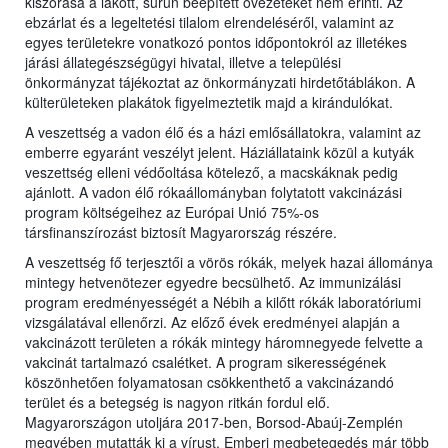
kiszórása a lakott, sűrűn beépített övezeteket nem érinti. Az
ebzárlat és a legeltetési tilalom elrendeléséről, valamint az
egyes területekre vonatkozó pontos időpontokról az illetékes
járási állategészségügyi hivatal, illetve a települési
önkormányzat tájékoztat az önkormányzati hirdetőtáblákon. A
külterületeken plakátok figyelmeztetik majd a kirándulókat.
A veszettség a vadon élő és a házi emlősállatokra, valamint az
emberre egyaránt veszélyt jelent. Háziállataink közül a kutyák
veszettség elleni védőoltása kötelező, a macskáknak pedig
ajánlott. A vadon élő rókaállományban folytatott vakcinázási
program költségeihez az Európai Unió 75%-os
társfinanszírozást biztosít Magyarország részére.
A veszettség fő terjesztői a vörös rókák, melyek hazai állománya
mintegy hetvenötezer egyedre becsülhető. Az immunizálási
program eredményességét a Nébih a kilőtt rókák laboratóriumi
vizsgálatával ellenőrzi. Az előző évek eredményei alapján a
vakcinázott területen a rókák mintegy háromnegyede felvette a
vakcinát tartalmazó csalétket. A program sikerességének
köszönhetően folyamatosan csökkenthető a vakcinázandó
terület és a betegség is nagyon ritkán fordul elő.
Magyarországon utoljára 2017-ben, Borsod-Abaúj-Zemplén
megyében mutatták ki a vírust. Emberi megbetegedés már több