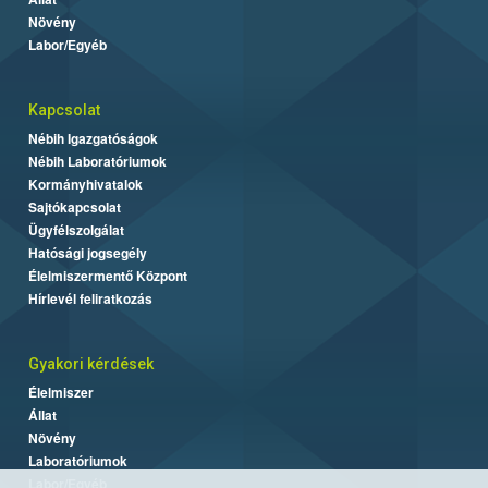
Növény
Labor/Egyéb
Kapcsolat
Nébih Igazgatóságok
Nébih Laboratóriumok
Kormányhivatalok
Sajtókapcsolat
Ügyfélszolgálat
Hatósági jogsegély
Élelmiszermentő Központ
Hírlevél feliratkozás
Gyakori kérdések
Élelmiszer
Állat
Növény
Laboratóriumok
Labor/Egyéb