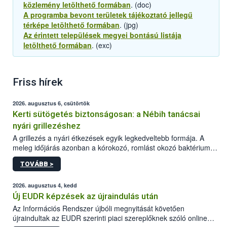
közlemény letölthető formában
. (doc)
A programba bevont területek tájékoztató jellegű
térképe letölthető formában
. (jpg)
Az érintett települések megyei bontású listája
letölthető formában
. (exc)
Friss hírek
2026. augusztus 6, csütörtök
Kerti sütögetés biztonságosan: a Nébih tanácsai
nyári grillezéshez
A grillezés a nyári étkezések egyik legkedveltebb formája. A
meleg időjárás azonban a kórokozó, romlást okozó baktériumok
gyorsabb szaporodásának is kedvez. A szabadtéri sütögetés
TOVÁBB >
ezért nem csupán a megfelelő sütési technikáról szól: legalább
ilyen fontos az alapanyagok biztonságos kezelése, az alapvető
higiéniai szabályok betartása, a megfelelő hőkezelés, valamint a
2026. augusztus 4, kedd
maradékok szakszerű tárolása. A Nemzeti Élelmiszerlánc-
Új EUDR képzések az újraindulás után
biztonsági Hivatal (Nébih) Oktatási Programja összegyűjtötte a
Az Információs Rendszer újbóli megnyitását követően
biztonságos grillezés legfontosabb tudnivalóit.
újraindultak az EUDR szerinti piaci szereplőknek szóló online