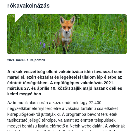
rókavakcinázás
2021. március 19, péntek
A rókák veszettség elleni vakcinázása idén tavasszal sem
marad el, ezért ebzárlat és legeltetési tilalom lép életbe az
érintett térségekben. A repülőgépes vakcinázás 2021.
március 27. és április 10. között zajlik majd hazánk déli és
keleti megyéiben.
Az immunizálás során a kezelendő mintegy 27.400
négyzetkilométernyi területre a vakcina tartalmú csalétkeket
kisrepülőgépekről juttatják ki. A programba bevont területek
tájékoztató jellegű térképe, valamint az érintett települések
megyei bontású listája elérhető a Nébih weboldalán. A vakcinák