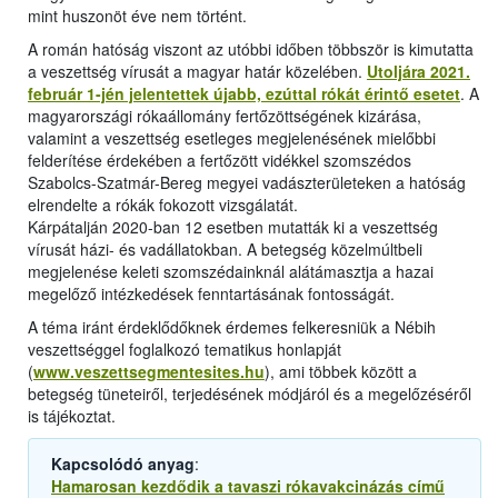
mint huszonöt éve nem történt.
A román hatóság viszont az utóbbi időben többször is kimutatta
a veszettség vírusát a magyar határ közelében.
Utoljára 2021.
február 1-jén jelentettek újabb, ezúttal rókát érintő esetet
. A
magyarországi rókaállomány fertőzöttségének kizárása,
valamint a veszettség esetleges megjelenésének mielőbbi
felderítése érdekében a fertőzött vidékkel szomszédos
Szabolcs-Szatmár-Bereg megyei vadászterületeken a hatóság
elrendelte a rókák fokozott vizsgálatát.
Kárpátalján 2020-ban 12 esetben mutatták ki a veszettség
vírusát házi- és vadállatokban. A betegség közelmúltbeli
megjelenése keleti szomszédainknál alátámasztja a hazai
megelőző intézkedések fenntartásának fontosságát.
A téma iránt érdeklődőknek érdemes felkeresniük a Nébih
veszettséggel foglalkozó tematikus honlapját
(
www.veszettsegmentesites.hu
), ami többek között a
betegség tüneteiről, terjedésének módjáról és a megelőzéséről
is tájékoztat.
Kapcsolódó anyag
:
Hamarosan kezdődik a tavaszi rókavakcinázás című